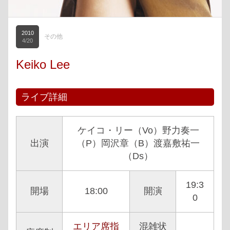
2010
その他
4/20
Keiko Lee
ライブ詳細
ケイコ・リー（Vo）野力奏一
出演
（P）岡沢章（B）渡嘉敷祐一
（Ds）
19:3
開場
18:00
開演
0
エリア席指
混雑状