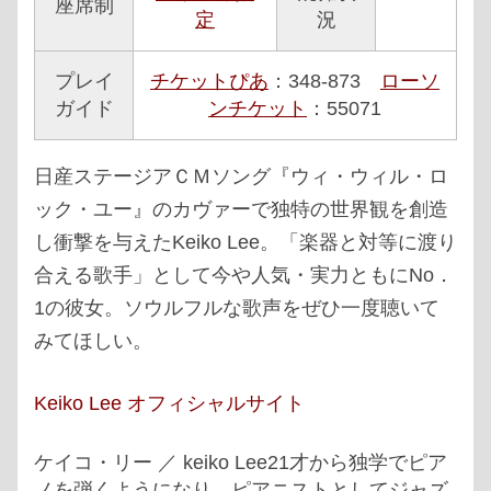
座席制
定
況
プレイ
チケットぴあ
：348-873
ローソ
ガイド
ンチケット
：55071
日産ステージアＣＭソング『ウィ・ウィル・ロ
ック・ユー』のカヴァーで独特の世界観を創造
し衝撃を与えたKeiko Lee。「楽器と対等に渡り
合える歌手」として今や人気・実力ともにNo．
1の彼女。ソウルフルな歌声をぜひ一度聴いて
みてほしい。
Keiko Lee オフィシャルサイト
ケイコ・リー ／ keiko Lee21才から独学でピア
ノを弾くようになり、ピアニストとしてジャズ