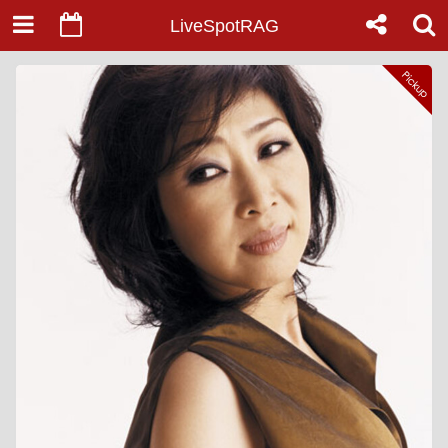
LiveSpotRAG