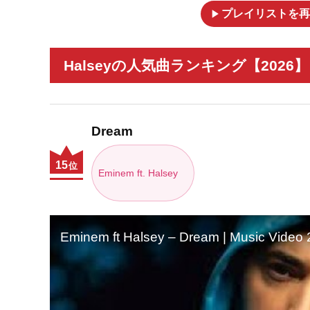
play_arrow
プレイリストを再
Halseyの人気曲ランキング【2026】
Dream
15
位
Eminem ft. Halsey
Eminem ft Halsey – Dream | Music Video