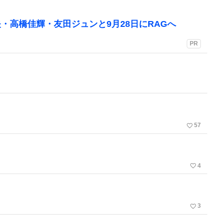
・高橋佳輝・友田ジュンと9月28日にRAGへ
PR
favorite_border
57
favorite_border
4
favorite_border
3