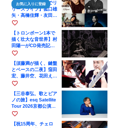
【川口千里、京都でリ
お気に入りに登録
リースライブ】菰口雄
矢・高橋佳輝・友田ジ
ュンと9月28日にRAG
favorite_border
へ
【トロンボーン1本で
描く壮大な音世界】村
田陽一がCD発売記念
ツアーで9月4日に京
favorite_border
都へ
【須藤満が描く、鍵盤
とベースの二夜】窪田
宏、藤井空、花田えみ
と京都RAGで共演
favorite_border
【三谷泰弘、歌とピア
ノの旅】esq Satellite
Tour 2026京都公演を
10月に開催
favorite_border
【祝15周年、チェロ