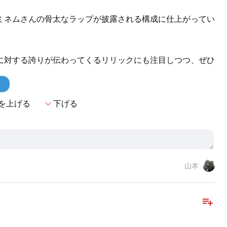
ミネムさんの骨太なラップが披露される構成に仕上がってい
に対する誇りが伝わってくるリリックにも注目しつつ、ぜひ
！
expand_more
を上げる
下げる
山本
playlist_add