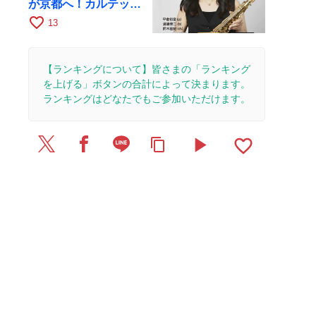
が京都へ！カルテッ
ト・ツアー京都公演を
favorite_border
13
10月28日に開催
【ランキングについて】皆さまの「ランキング
を上げる」ボタンの合計によって決まります。
ランキングはどなたでもご参加いただけます。
play_arrow
favorite_border
content_copy