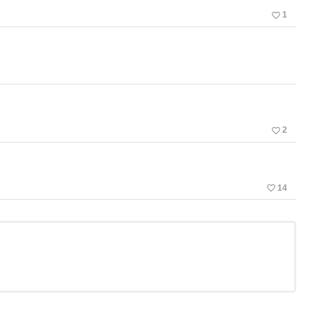
favorite_border
1
favorite_border
2
favorite_border
14