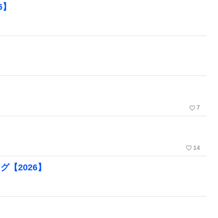
6】
favorite_border
7
favorite_border
14
ング【2026】