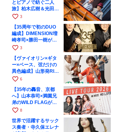
とピアノで紡ぐ二人
旅】柏木広樹＆光田健
一が11月12日に京都
favorite_border
3
RAGへ
【35周年で初のDUO
編成】DIMENSION増
崎孝司×勝田一樹が10
月11日に京都RAGへ
favorite_border
3
【ヴァイオリン×ギタ
ー×ベース、弦だけの
異色編成】山形発RIM
が初全国ツアーで8月
favorite_border
6
17日にRAGへ
【35年の轟音、京都
へ】山本恭司×満園兄
弟のWILD FLAGが8
月6日にRAGでライブ
favorite_border
8
世界で活躍するサック
ス奏者・寺久保エレナ