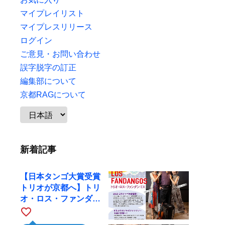
マイプレイリスト
マイプレスリリース
ログイン
ご意見・お問い合わせ
誤字脱字の訂正
編集部について
京都RAGについて
新着記事
【日本タンゴ大賞受賞
トリオが京都へ】トリ
オ・ロス・ファンダン
ゴスが10月9日にRAG
favorite_border
で公演