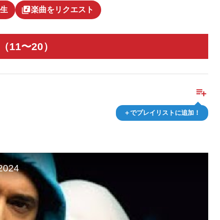
library_music
生
楽曲をリクエスト
（11〜20）
playlist_add
＋でプレイリストに追加！
 2024