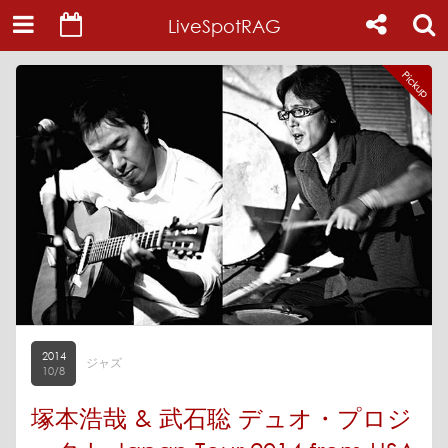
LiveSpotRAG
2014
ジャズ
10/8
塚本浩哉 & 武石聡 デュオ・プロジ