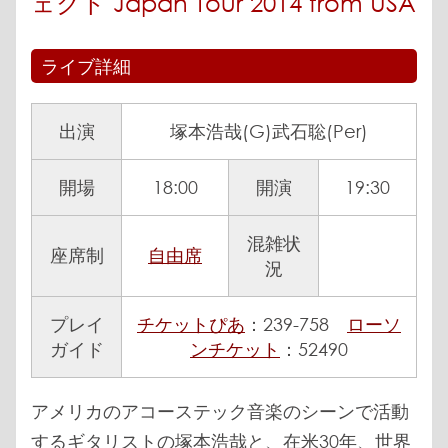
ェクト Japan Tour 2014 from USA
ライブ詳細
出演
塚本浩哉(G)武石聡(Per)
開場
18:00
開演
19:30
混雑状
座席制
自由席
況
プレイ
チケットぴあ
：239-758
ローソ
ガイド
ンチケット
：52490
アメリカのアコーステック音楽のシーンで活動
するギタリストの塚本浩哉と、在米30年、世界