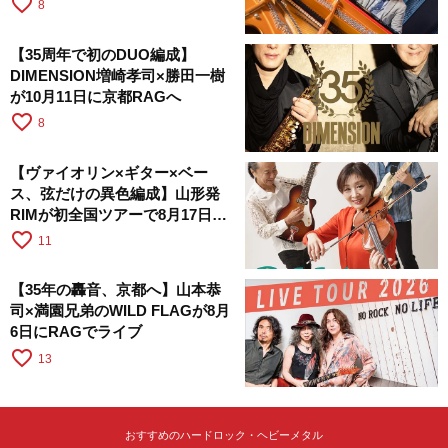
favorite_border
8
【35周年で初のDUO編成】
DIMENSION増崎孝司×勝田一樹
が10月11日に京都RAGへ
favorite_border
8
【ヴァイオリン×ギター×ベー
ス、弦だけの異色編成】山形発
RIMが初全国ツアーで8月17日に
RAGへ
favorite_border
11
【35年の轟音、京都へ】山本恭
司×満園兄弟のWILD FLAGが8月
6日にRAGでライブ
favorite_border
13
おすすめのハードロック・ヘビーメタル