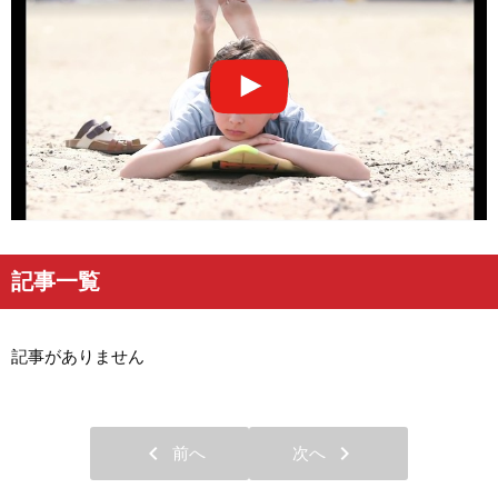
記事一覧
記事がありません
chevron_left
chevron_right
前へ
次へ