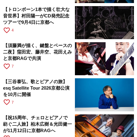
【トロンボーン1本で描く壮大な
音世界】村田陽一がCD発売記念
ツアーで9月4日に京都へ
favorite_border
4
【須藤満が描く、鍵盤とベースの
二夜】窪田宏、藤井空、花田えみ
と京都RAGで共演
favorite_border
7
【三谷泰弘、歌とピアノの旅】
esq Satellite Tour 2026京都公演
を10月に開催
favorite_border
7
【祝15周年、チェロとピアノで
紡ぐ二人旅】柏木広樹＆光田健一
が11月12日に京都RAGへ