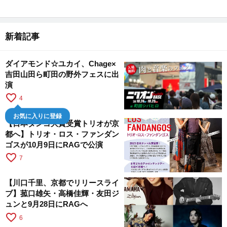
新着記事
ダイアモンド☆ユカイ、Chage×
吉田山田ら町田の野外フェスに出
演
favorite_border
4
お気に入りに登録
【日本タンゴ大賞受賞トリオが京
都へ】トリオ・ロス・ファンダン
ゴスが10月9日にRAGで公演
favorite_border
7
【川口千里、京都でリリースライ
ブ】菰口雄矢・高橋佳輝・友田ジ
ュンと9月28日にRAGへ
favorite_border
6