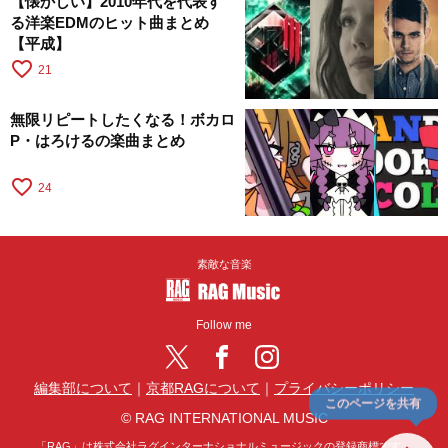
【懐かしい】2010年代を代表す
る洋楽EDMのヒット曲まとめ
【平成】
favorite_border
21
無限リピートしたくなる！ボカロ
P・はろけるの楽曲まとめ
favorite_border
24
素敵な音楽
Follow me
編集部について
｜
京都RAGについて
｜
プライバシーポリシー
このページを共有
© RAG INTERNATIONAL MUSIC
「RAG」は株式会社ラグインターナショナルミュージックの登録商標です。