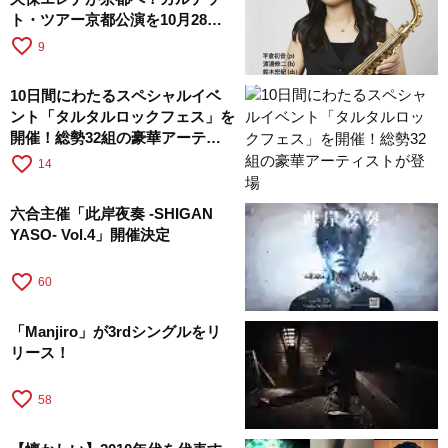
ト・ツアー京都公演を10月28日
に開催
favorite_border
9
10日間にわたるスペシャルイベ
ント「タルタルロックフェス」を
開催！総勢32組の豪華アーティ
ストが登場
favorite_border
14
六合主催「此岸夜奏 -SHIGAN
YASO- Vol.4」開催決定
favorite_border
60
「Manjiro」が3rdシングルをリ
リース！
favorite_border
58