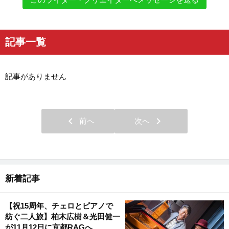
記事一覧
記事がありません
chevron_left
chevron_right
前へ
次へ
新着記事
【祝15周年、チェロとピアノで
紡ぐ二人旅】柏木広樹＆光田健一
が11月12日に京都RAGへ