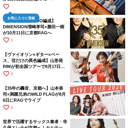
favorite_border
お気に入りに登録
【35周年で初のDUO編成】
DIMENSION増崎孝司×勝田一樹
が10月11日に京都RAGへ
favorite_border
1
【ヴァイオリン×ギター×ベー
ス、弦だけの異色編成】山形発
RIMが初全国ツアーで8月17日に
RAGへ
favorite_border
3
【35年の轟音、京都へ】山本恭
司×満園兄弟のWILD FLAGが8月
6日にRAGでライブ
favorite_border
4
世界で活躍するサックス奏者・寺
久保エレナが京都へ！カルテッ