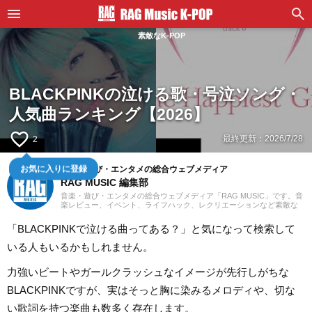
素敵なK-POP
BLACKPINKの泣ける歌・号泣ソング・
人気曲ランキング【2026】
favorite_border
最終更新：
2026/7/28
2
お気に入りに登録
音楽・遊び・エンタメの総合ウェブメディア
RAG MUSIC 編集部
音楽・遊び・エンタメの総合ウェブメディア「RAG MUSIC」です。音
楽レビュー、イベント、ライフハック、レクリエーションなど素敵な
エンタメ情報をお届けします。
「BLACKPINKで泣ける曲ってある？」と気になって検索して
いる人もいるかもしれません。
力強いビートやガールクラッシュなイメージが先行しがちな
BLACKPINKですが、実はそっと胸に染みるメロディや、切な
い歌詞を持つ楽曲も数多く存在します。