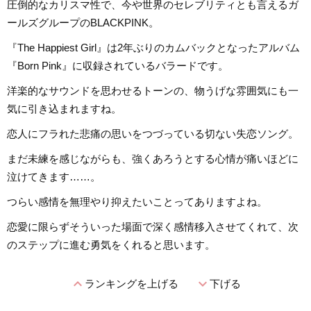
圧倒的なカリスマ性で、今や世界のセレブリティとも言えるガ
ールズグループのBLACKPINK。
『The Happiest Girl』は2年ぶりのカムバックとなったアルバム
『Born Pink』に収録されているバラードです。
洋楽的なサウンドを思わせるトーンの、物うげな雰囲気にも一
気に引き込まれますね。
恋人にフラれた悲痛の思いをつづっている切ない失恋ソング。
まだ未練を感じながらも、強くあろうとする心情が痛いほどに
泣けてきます……。
つらい感情を無理やり抑えたいことってありますよね。
恋愛に限らずそういった場面で深く感情移入させてくれて、次
のステップに進む勇気をくれると思います。
expand_less
expand_more
ランキングを上げる
下げる