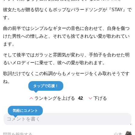
彼女たちが贈る切なくもポップなバラードソングが『STAY』で
す。
曲の前半ではシンプルなギターの音色に合わせて、自身を傷つ
けた男性への憎しみと、それでも捨てきれない愛が歌われてい
ます。
そして後半ではガラッと雰囲気が変わり、手拍子を合わせた明
るいメロディーに乗せて、彼への愛が歌われます。
歌詞だけでなくこの転調からもメッセージをくみ取れそうです
ね。
タップで応援！
expand_less
expand_more
ランキングを上げる
42
下げる
気軽にコメント
問題を報告する
山本