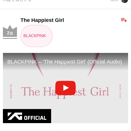
playlist_add
The Happiest Girl
2
位
BLACKPINK
BLACKPINK – ‘The Happiest Girl’ (Official Audio)