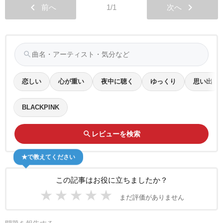
chevron_left
chevron_right
前へ
1/1
次へ
search
恋しい
心が重い
夜中に聴く
ゆっくり
思い出
BLACKPINK
search
レビューを検索
★で教えてください
この記事はお役に立ちましたか？
★
★
★
★
★
まだ評価がありません