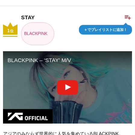
playlist_add
STAY
＋でプレイリストに追加！
1
位
BLACKPINK
BLACKPINK – ‘STAY’ M/V
アジアのみならず世界的に人気を集めているBLACKPINK。