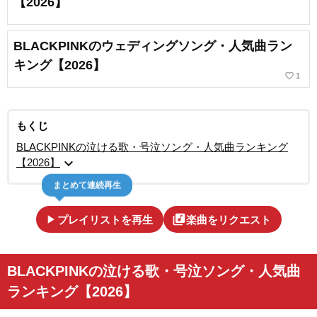
【2026】
BLACKPINKのウェディングソング・人気曲ラン
キング【2026】
favorite_border
1
もくじ
BLACKPINKの泣ける歌・号泣ソング・人気曲ランキング
expand_more
【2026】
まとめて連続再生
play_arrow
library_music
プレイリストを再生
楽曲をリクエスト
BLACKPINKの泣ける歌・号泣ソング・人気曲
ランキング【2026】