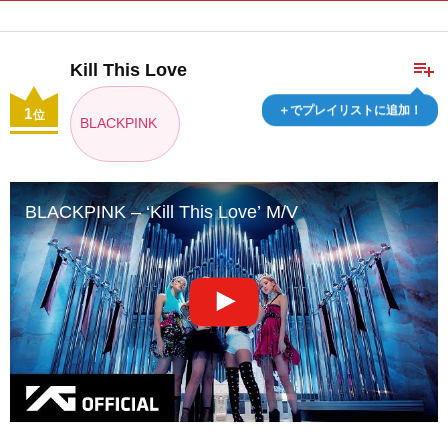
playlist_add
Kill This Love
＋でプレイリストに追加！
1
位
BLACKPINK
BLACKPINK – ‘Kill This Love’ M/V