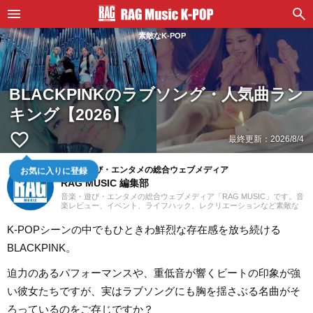
素敵なK-POP
BLACKPINKのラブソング・人気曲ラン
キング【2026】
favorite_border
最終更新：
2026/8/4
お気に入りに登録
音楽・遊び・エンタメの総合ウェブメディア
RAG MUSIC 編集部
音楽・遊び・エンタメの総合ウェブメディア「RAG MUSIC」です。音
楽レビュー、イベント、ライフハック、レクリエーションなど素敵な
エンタメ情報をお届けします。
K-POPシーンの中でもひときわ鮮烈な存在感を放ち続ける
BLACKPINK。
迫力のあるパフォーマンスや、重低音が響くビートの印象が強
い彼女たちですが、実はラブソングにも胸を揺さぶる名曲がそ
ろっているのをご存じですか？