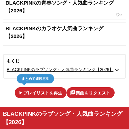
BLACKPINKの青春ソング・人気曲ランキング
【2026】
favorite_border
2
BLACKPINKのカラオケ人気曲ランキング
【2026】
もくじ
expand_more
BLACKPINKのラブソング・人気曲ランキング【2026】
まとめて連続再生
play_arrow
library_music
プレイリストを再生
楽曲をリクエスト
BLACKPINKのラブソング・人気曲ランキング
【2026】