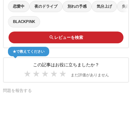
恋愛中
夜のドライブ
別れの予感
気分上げ
失恋
BLACKPINK
search
レビューを検索
★で教えてください
この記事はお役に立ちましたか？
★
★
★
★
★
まだ評価がありません
問題を報告する