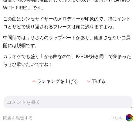
WITH FIRE)』です。
この曲はシンセサイザーのメロディーが印象的で、特にイント
ロとサビで繰り返されるフレーズは頭に残りますよね。
中間部ではリサさんのラップパートがあり、飽きさせない曲展
開には脱帽です。
カラオケでも盛り上がる曲なので、K-POP好き同士で集まった
らぜひ歌いたいですね！
expand_less
expand_more
ランキングを上げる
下げる
問題を報告する
ユウキ