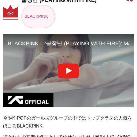
4
位
BLACKPINK
BLACKPINK – ‘불장난 (PLAYING WITH FIRE)’ M/V
今やK-POPのガールズグループの中ではトップクラスの人気を
ほこるBLACKPINK。
彼女たちの初期の名曲として外せないのが『불장난 (PLAYING