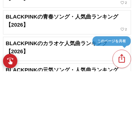
favorite_border
2
BLACKPINKの青春ソング・人気曲ランキング
【2026】
favorite_border
2
このページを共有
BLACKPINKのカラオケ人気曲ランキング
【2026】
ios_share
swipe
指先で音楽をブラウズ
BLACKPINKの元気ソング・人気曲ランキング
【2026】
favorite_border
3
BLACKPINKの卒業ソング・入学ソング・人気曲
ランキング【2026】
favorite_border
content_copy
1
BLACKPINKのクリスマスソング・人気曲ランキ
play_arrow
ング【2026】