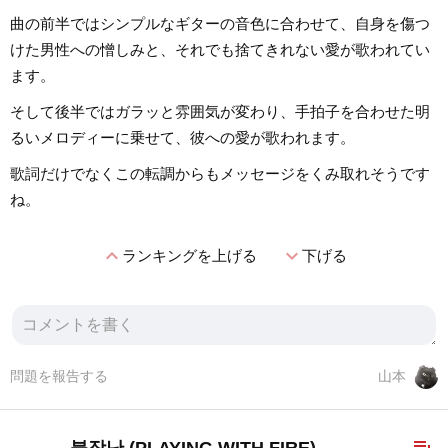
曲の前半ではシンプルなギターの音色に合わせて、自身を傷つ
けた男性への憎しみと、それでも捨てきれない愛が歌われてい
ます。
そして後半ではガラッと雰囲気が変わり、手拍子を合わせた明
るいメロディーに乗せて、彼への愛が歌われます。
歌詞だけでなくこの転調からもメッセージをくみ取れそうです
ね。
expand_less
expand_more
ランキングを上げる
下げる
問題を報告する
山本
playlist_add
불장난 (PLAYING WITH FIRE)