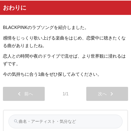
おわりに
BLACKPINKのラブソングを紹介しました。
感情をじっくり歌い上げる楽曲をはじめ、恋愛中に聴きたくな
る曲がありましたね。
恋人との時間や夜のドライブで流せば、より世界観に浸れるは
ずです。
今の気持ちに合う1曲をぜひ探してみてください。
chevron_left
chevron_right
前へ
1/1
次へ
search