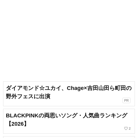
ダイアモンド☆ユカイ、Chage×吉田山田ら町田の
野外フェスに出演
PR
BLACKPINKの両思いソング・人気曲ランキング
【2026】
favorite_border
2