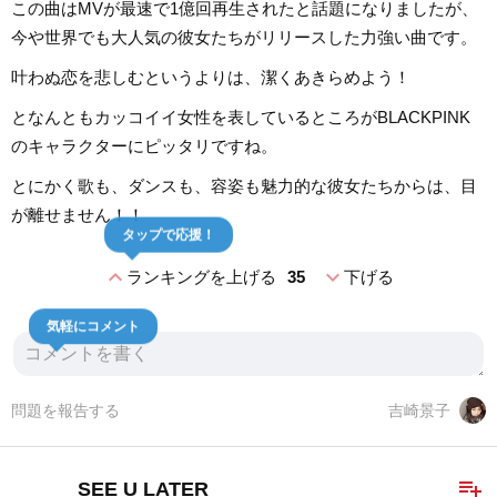
この曲はMVが最速で1億回再生されたと話題になりましたが、
今や世界でも大人気の彼女たちがリリースした力強い曲です。
叶わぬ恋を悲しむというよりは、潔くあきらめよう！
となんともカッコイイ女性を表しているところがBLACKPINK
のキャラクターにピッタリですね。
とにかく歌も、ダンスも、容姿も魅力的な彼女たちからは、目
が離せません！！
タップで応援！
expand_less
expand_more
ランキングを上げる
35
下げる
気軽にコメント
問題を報告する
吉崎景子
playlist_add
SEE U LATER