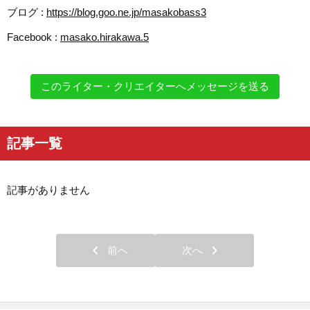
ブログ :
https://blog.goo.ne.jp/masakobass3
Facebook :
masako.hirakawa.5
このライター・クリエイターへメッセージを送る
記事一覧
記事がありません
chevron_left
chevron_right
前へ
次へ