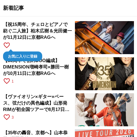
新着記事
【祝15周年、チェロとピアノで
紡ぐ二人旅】柏木広樹＆光田健一
が11月12日に京都RAGへ
favorite_border
お気に入りに登録
【35周年で初のDUO編成】
DIMENSION増崎孝司×勝田一樹
が10月11日に京都RAGへ
favorite_border
1
【ヴァイオリン×ギター×ベー
ス、弦だけの異色編成】山形発
RIMが初全国ツアーで8月17日に
RAGへ
favorite_border
3
【35年の轟音、京都へ】山本恭