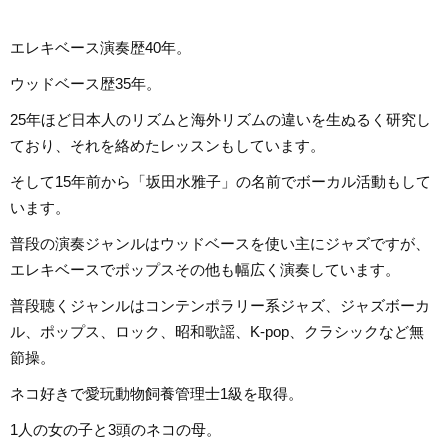
エレキベース演奏歴40年。
ウッドベース歴35年。
25年ほど日本人のリズムと海外リズムの違いを生ぬるく研究し
ており、それを絡めたレッスンもしています。
そして15年前から「坂田水雅子」の名前でボーカル活動もして
います。
普段の演奏ジャンルはウッドベースを使い主にジャズですが、
エレキベースでポップスその他も幅広く演奏しています。
普段聴くジャンルはコンテンポラリー系ジャズ、ジャズボーカ
ル、ポップス、ロック、昭和歌謡、K-pop、クラシックなど無
節操。
ネコ好きで愛玩動物飼養管理士1級を取得。
1人の女の子と3頭のネコの母。