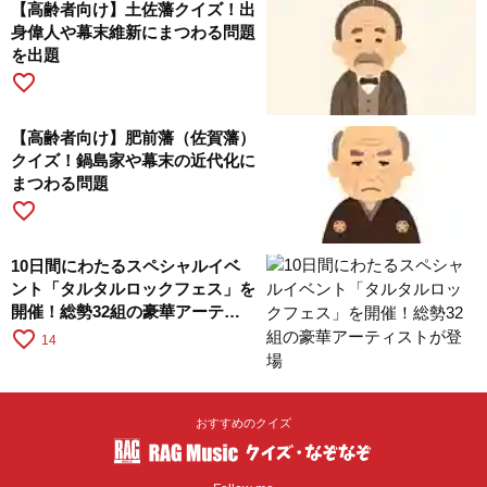
【高齢者向け】土佐藩クイズ！出
身偉人や幕末維新にまつわる問題
を出題
favorite_border
【高齢者向け】肥前藩（佐賀藩）
クイズ！鍋島家や幕末の近代化に
まつわる問題
favorite_border
10日間にわたるスペシャルイベ
ント「タルタルロックフェス」を
開催！総勢32組の豪華アーティ
ストが登場
favorite_border
14
おすすめのクイズ