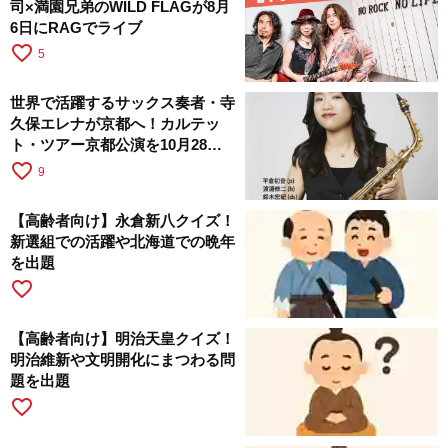
司×満園兄弟のWILD FLAGが8月
6日にRAGでライブ
favorite_border
5
世界で活躍するサックス奏者・寺
久保エレナが京都へ！カルテッ
ト・ツアー京都公演を10月28日
に開催
favorite_border
9
【高齢者向け】永倉新八クイズ！
新選組での活躍や北海道での晩年
を出題
favorite_border
【高齢者向け】明治天皇クイズ！
明治維新や文明開化にまつわる問
題を出題
favorite_border