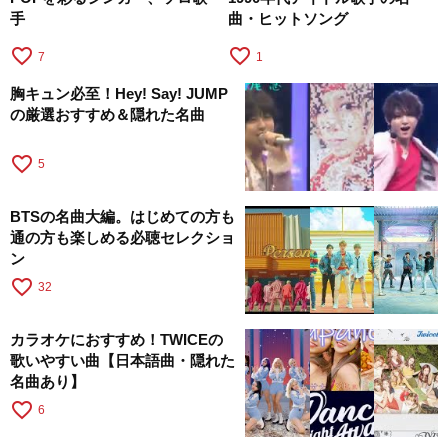
手
曲・ヒットソング
favorite_border
favorite_border
7
1
胸キュン必至！Hey! Say! JUMP
の厳選おすすめ＆隠れた名曲
favorite_border
5
BTSの名曲大編。はじめての方も
通の方も楽しめる必聴セレクショ
ン
favorite_border
32
カラオケにおすすめ！TWICEの
歌いやすい曲【日本語曲・隠れた
名曲あり】
favorite_border
6