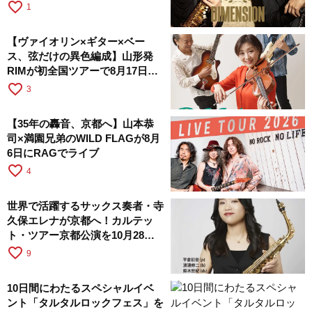
favorite_border
1
【ヴァイオリン×ギター×ベー
ス、弦だけの異色編成】山形発
RIMが初全国ツアーで8月17日に
RAGへ
favorite_border
3
【35年の轟音、京都へ】山本恭
司×満園兄弟のWILD FLAGが8月
6日にRAGでライブ
favorite_border
4
世界で活躍するサックス奏者・寺
久保エレナが京都へ！カルテッ
ト・ツアー京都公演を10月28日
に開催
favorite_border
9
10日間にわたるスペシャルイベ
ント「タルタルロックフェス」を