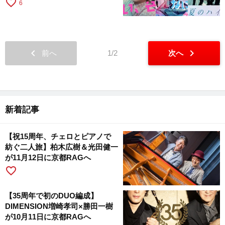
favorite_border
6
chevron_left
chevron_right
前へ
1/2
次へ
新着記事
【祝15周年、チェロとピアノで
紡ぐ二人旅】柏木広樹＆光田健一
が11月12日に京都RAGへ
favorite_border
【35周年で初のDUO編成】
DIMENSION増崎孝司×勝田一樹
が10月11日に京都RAGへ