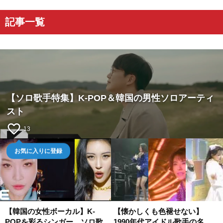
記事一覧
【ソロ歌手特集】K-POP＆韓国の男性ソロアーティ
スト
favorite_border
13
お気に入りに登録
【韓国の女性ボーカル】K-
【懐かしくも色褪せない】
POPを彩るシンガー、ソロ歌
1990年代アイドル歌手の名