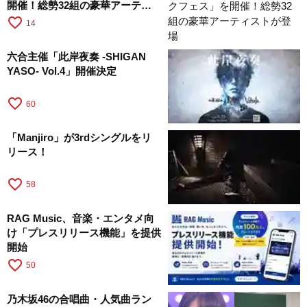
開催！総勢32組の豪華アーティ
ストが登場
favorite_border
14
六合主催「此岸夜奏 -SHIGAN
YASO- Vol.4」開催決定
favorite_border
60
「Manjiro」が3rdシングルをリ
リース！
favorite_border
58
RAG Music、音楽・エンタメ向
け「プレスリリース機能」を提供
開始
favorite_border
50
乃木坂46の合唱曲・人気曲ラン