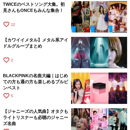
TWICEのベストソング大集。初
見さんもONCEもみんな集合！
favorite_border
12
【カワイイメタル】メタル系アイ
ドルグループまとめ
favorite_border
2
BLACKPINKの名曲大編｜はじめ
ての方も通の方も楽しめるブルピ
ンベスト
favorite_border
5
【ジャニーズの人気曲】オタクも
ライトリスナーも必聴のジャニー
ズ名曲