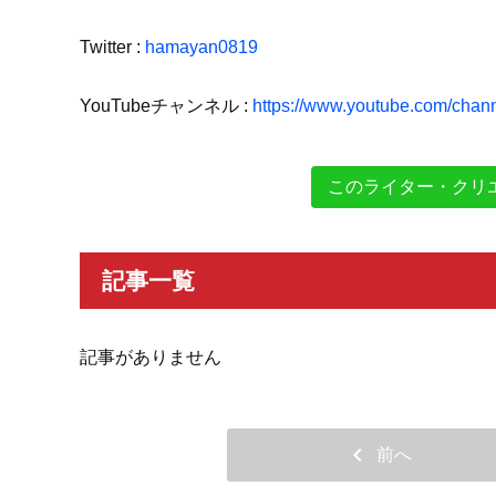
Twitter :
hamayan0819
YouTubeチャンネル :
https://www.youtube.com/cha
このライター・クリ
記事一覧
記事がありません
chevron_left
前へ