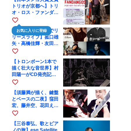
トリオが京都へ】トリ
オ・ロス・ファンダン
ゴスが10月9日にRAG
favorite_border
で公演
【川口千里、京都でリ
お気に入りに登録
リースライブ】菰口雄
矢・高橋佳輝・友田ジ
ュンと9月28日にRAG
favorite_border
へ
【トロンボーン1本で
描く壮大な音世界】村
田陽一がCD発売記念
ツアーで9月4日に京
favorite_border
都へ
【須藤満が描く、鍵盤
とベースの二夜】窪田
宏、藤井空、花田えみ
と京都RAGで共演
favorite_border
【三谷泰弘、歌とピア
ノの旅】esq Satellite