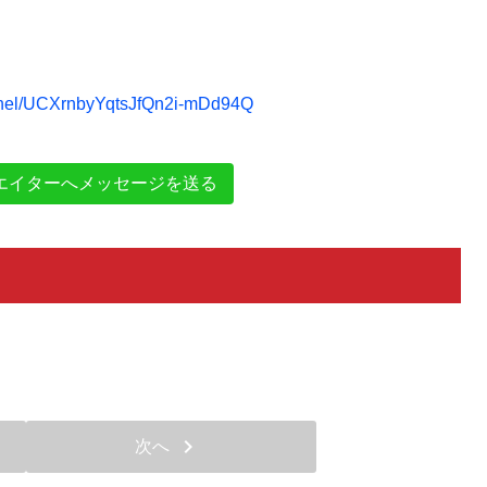
nnel/UCXrnbyYqtsJfQn2i-mDd94Q
エイターへメッセージを送る
chevron_right
次へ