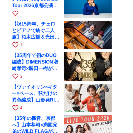
Tour 2026京都公演を
10月に開催
favorite_border
【祝15周年、チェロ
とピアノで紡ぐ二人
旅】柏木広樹＆光田健
一が11月12日に京都
favorite_border
1
RAGへ
【35周年で初のDUO
編成】DIMENSION増
崎孝司×勝田一樹が10
月11日に京都RAGへ
favorite_border
2
【ヴァイオリン×ギタ
ー×ベース、弦だけの
異色編成】山形発RIM
が初全国ツアーで8月
favorite_border
4
17日にRAGへ
【35年の轟音、京都
へ】山本恭司×満園兄
弟のWILD FLAGが8