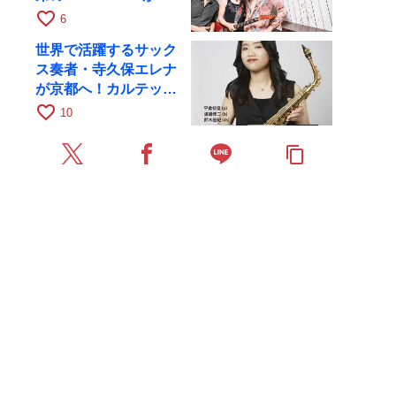
月6日にRAGでライブ
favorite_border
6
世界で活躍するサック
ス奏者・寺久保エレナ
が京都へ！カルテッ
ト・ツアー京都公演を
favorite_border
10
10月28日に開催
content_copy