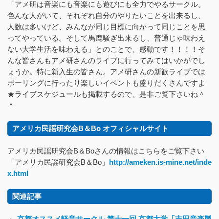
「アメ研は音楽にも音楽にも遊びにも全力でやるサークル。
色んな人がいて、それぞれ自分のやりたいことを出来るし、
人数は多いけど、みんなが同じ目標に向かって同じことを思
ってやっている。そして馬鹿騒ぎ出来るし、普通じゃ味わえ
ない大学生活を味わえる」とのことで、感動です！！！！そ
んな皆さんもアメ研さんのライブに行ってみてはいかがでし
ょうか。特に新入生の皆さん。アメ研さんの新歓ライブでは
ボーリングに行ったり楽しいイベントも盛りだくさんですよ
★ライブスケジュールも掲載するので、是非ご覧下さいね＾
＾
アメリカ民謡研究会B＆Bo オフィシャルサイト
アメリカ民謡研究会B＆Boさんの情報はこちらをご覧下さい
「アメリカ民謡研究会B＆Bo」
http://ameken.is-mine.net/inde
x.html
関連記事
京都オススメ軽音サークル 第十一回 京都大学「吉田音楽製