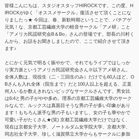
皆様こんにちは、スタジオスタッフHIROCKです。この度、H
IROCKがゆく「オススメサークル」復活させて頂くことにな
りましたっ★ 今回は、春、新歓時期ということで、バチアゲ
元気！な、京都工芸繊維大学の軽音サークル「アメ研」こと
「アメリカ民謡研究会B＆Bo」さんの登場です。部長の川村く
んから、お話をお聞きしましたので、ここで紹介させて頂き
ます♪
とにかく元気で明るく賑やかで、それでもライブではしっか
り実力派というアメリカ民謡研究会さん※以下アメ研さん。
全体人数は、現役生（二・三回生のみ）だけでも60人ほど、O
Bさんも入れ全体（院生まで）だと100人以上を超える、正直
何人いるか数えきれないビッグなサークルさんです。男女比
は6:4と男の子がやや多め。理系の京都工芸繊維大学のサーク
ルなんで、ルックスは真面目そうな男の子が多い印象があり
ます！もちろん派手な男の子もいますし、女の子も華やかで
可愛い子がたくさん★(笑) 京都工芸繊維大学だけではなく、
現在は京都女子大学、ノートルダム女学院大学、京都大学、
同志社女子大学、珍しく滋賀県立大学からもサークルに参加