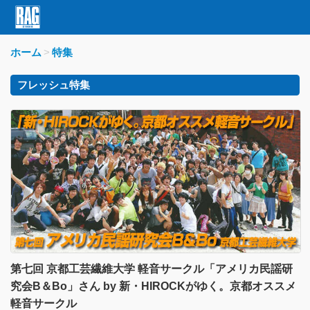
ホーム
特集
フレッシュ特集
第七回 京都工芸繊維大学 軽音サークル「アメリカ民謡研
究会B＆Bo」さん by 新・HIROCKがゆく。京都オススメ
軽音サークル