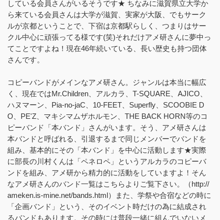
している会員さんがいるそうです★ ちなみに滋賀県立大学か
ら来ている会員さんは大学が滋賀、実家が大阪、でもサーク
ルが京都ということで、下宿は京都駅らしく、つまりはサー
クル中心に頑張ってる様です(笑)それだけアメ研さんに夢中っ
てことですよね！現在46年続いている、長い歴史も持つ団体
さんです。
コピーバンドがメインなアメ研さん。ジャンルは本当に幅広
く、現在ではMr.Children、アルカラ、T-SQUARE、AJICO、
ハヌマーン、Pia-no-jaC、10-FEET、Superfly、SCOOBIE D
O、PE'Z、マキシマムザホルモン、THE BACK HORN等のコ
ピーバンド「本バンド」さんがいます。そう、アメ研さんは
本バンドと呼ばれる、引退するまで同じメンバーでバンドを
組み、基本的にその「本バンド」を中心に活動します★実際
に部長の川村くんは「ペネロペ」というアルカラのコピーバ
ンドを組み、アメ研から精力的に活動をしていますよ！そん
なアメ研さんのバンド一覧はこちらよりご覧下さい。（http://
ameken.is-mine.net/bands.html）また、学祭や合宿などの時に
「企画バンド」という、そのイベント時だけの為に結成され
るバンドもあります。その時には普段一緒に組んでいないメ