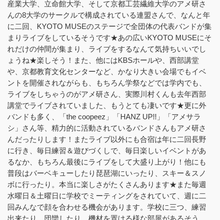
産業大学、立命館大学、そして京都工芸繊維大学のアメ研さ
んの8大学のサークルで構成されている連盟さんで、なんと年
に二回、KYOTO MUSEのステージで全団体の代表バンドが集
まりライブをしているそうです★あの広いKYOTO MUSEにそ
れだけの仲間が集まり、ライブをするなんて気持ちいいでし
ょうね★楽しそう！また、他にはKBSホールや、西部講堂
や、京都教育文化センターなど、かなり大きい会場でもイベ
ントを開催されながらも、もちろん学祭などでは学内でも、
ライブをしちゃうのがアメ研さん、実際川村くんも去年西部
講堂でライブされていました、もうとても凄いです★更に外
バンドも多く、「the coopeez」「HANZ UP!!」「アメサラ
シ」さん等、精力的に活動されているバンドさんもアメ研さ
んだったりします！またライブ以外にも合宿は年に二回長野
に行き、毎日練習＆遊びづくしで、毎日楽しいイベントがあ
るなか、もちろん最後にライブをして大盛り上がり！他にも
普段はバーベキューしたり琵琶湖にいったり、スキー＆スノ
ボに行ったり。本当に楽しさがたくさんあります★また毎週
水曜日＆土曜日に学校でミーティングをされていて、週に二
回みんなで顔を合わせる機会があります。学校に三つ、練習
出来たり、団欒したり、機材を置ける様な部屋があるそう