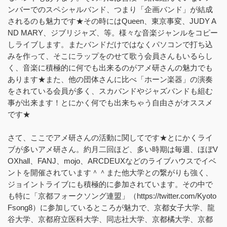
ンバーでのスペシャルバンド、つまり「企画バンド」が結成
されるのも魅力です★その時にはQueen、東京事変、JUDY A
ND MARY、ジブリジャズ、等。様々な音楽ジャンルをコピー
しライブします。またバンドだけではなくパソコンで打ち込
みを作って、そこにラップをのせて歌う会員さんもいるらし
く、音楽に積極的に何でも出来るのがアメ研さんの魅力でも
あります★また、他の団体さんに比べ「ホーン楽器」の演奏
をされている会員が多く、スカバンドやジャズバンドも組む
事が出来ます！とにかく何でも出来ちゃう自由さがオススメ
です★
さて、ここでアメ研さんの活動に関してです★とにかくライ
ブが多いアメ研さん。約月二回ほど、多い時期は毎週、ほぼV
OXhall、FANJ、mojo、ARCDEUXなどのライブハウスでイベ
ントを開催されています＾＾また他大学との繋がりも強く、
ジョイントライブにも積極的に参加されています。その中で
も特に「京都フォークソング連盟」（https://twitter.com/Kyoto
Fsong8）に参加しているところが魅力で、京都女子大学、龍
谷大学、京都府立医科大学、同志社大学、京都橘大学、京都