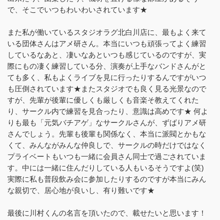
で、そこでいつもわいわいされています★
また私が働いているスタジオラグ北白川店に、最もよく来て
いる団体さんはアメ研さん。本当にいつも頑張ってよく練習
しているなあと、凄いなあといつも感じているのですが、実
際にもの凄く練習している分、演奏が上手なバンドさんがと
ても多く、私もよくライブを見に行ったりするんですがいつ
も圧倒されています★またスタジオでも良く見る光景なので
すが、先輩が後輩に優しくも厳しくも音楽そ教えてくれた
り、サークル内で練習を見合ったり、意識は高めです★ 何よ
りも最も「元気バチアゲ」なサークルさんが、ずばりアメ研
さんでしょう。先輩も後輩も関係なく、本当に派閥とかもな
くて、みんながみんな仲良しで、サークルの時だけではなく
プライベートもいつも一緒に会員さん同士で過ごされていま
す。中には一緒に住んだりしている人もいるそうですよ(笑)
実際に私も普段飲み会に参加したりするのですが本当にみん
な親切で、居心地が良いし、有り難いです★
最後に川村くんの名言を頂いたので、載せたいと思います！