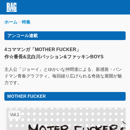
ホーム
特集
アンコール連載
4コママンガ「MOTHER FUCKER」
作☆番長&北白川パッション&ファッキンBOYS
主人公「ジョーイ」とゆかいな仲間達による、新感覚・バン
ドマン青春グラフティ。毎回繰り広げられる奇抜な展開が魅
力です。
MOTHER FUCKER
Vol.1