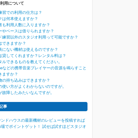
利用について
練習での利用の仕方は？
クは何本使えますか？
者も利用人数に入りますか？
ーやベースは借りられますか？
ド練習以外のスタジオ利用って可能ですか？
はできますか？
表にない機材は使えるのですか？
は貸してくれますか？レンタル料は？
タルできるものを教えてください。
honeなどの携帯音楽プレイヤーの音源を鳴らすこと
きますか？
物の持ち込みはできますか？
の使い方がよくわからないのですが。
が故障したみたいなんですが。
記事
ウンドハウスの最新機材のレビューを投稿すれば
の場でポイントゲット！ 試せば試すほどスタジオ