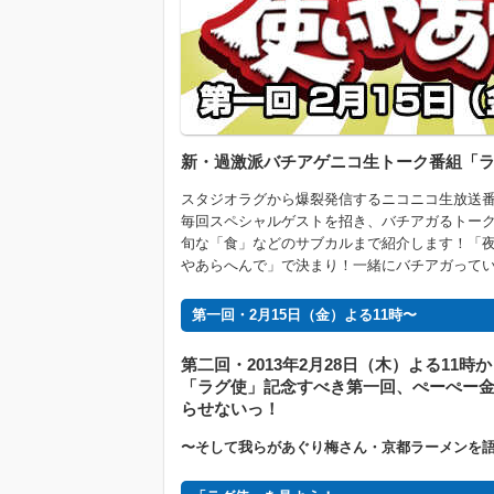
新・過激派バチアゲニコ生トーク番組「ラグ
スタジオラグから爆裂発信するニコニコ生放送番
毎回スペシャルゲストを招き、バチアガるトー
旬な「食」などのサブカルまで紹介します！「
やあらへんで」で決まり！一緒にバチアガって
第一回・2月15日（金）よる11時〜
第二回・2013年2月28日（木）よる11時
「ラグ使」記念すべき第一回、ぺーぺー金欠
らせないっ！
〜そして我らがあぐり梅さん・京都ラーメンを