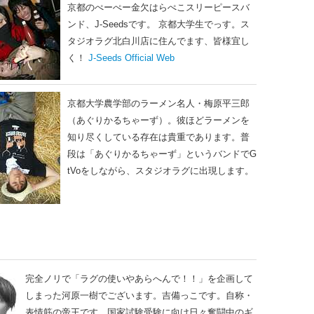
京都のぺーぺー金欠はらぺこスリーピースバ
ンド、J-Seedsです。 京都大学生でっす。ス
タジオラグ北白川店に住んでます、皆様宜し
く！
J-Seeds Official Web
京都大学農学部のラーメン名人・梅原平三郎
（あぐりかるちゃーず）。彼ほどラーメンを
知り尽くしている存在は貴重であります。普
段は「あぐりかるちゃーず」というバンドでG
tVoをしながら、スタジオラグに出現します。
完全ノリで「ラグの使いやあらへんで！！」を企画して
しまった河原一樹でございます。吉備っこです。自称・
表情筋の帝王です。国家試験受験に向け日々奮闘中のギ