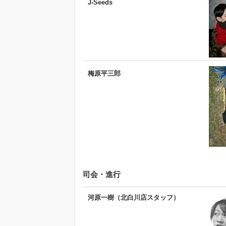
J-Seeds
梅原平三郎
司会・進行
河原一樹（北白川店スタッフ）