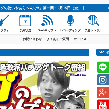
新・過激派バチアゲニコ生トーク番組「ラグの使いやあらへんで!!」第一回・2月15日（金）｜京都の音楽スタジオ｜スタジオラグ
7
スタジオ
予約状況
Webマガジン
レコーディング
楽器レンタル
お問い合わせ
よくあるご質問
サービス
SNS