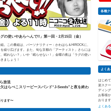
各種ク
の使いやあらへんで!!」第一回・2月15日（金）
組。この番組は、パーソナリティー：かわはら＆HIROCKに、
クを繰り広げます。また、旬な京都の「アーティスト」さらには
夜、眠れない？」いや「眠らせない！」金曜の夜は「ラグの使い
いきましょう！
よくあ
はじめて
から放送
楽スクー
はらぺこスリーピースバンド“J-Seeds”と夜を終わ
ディング
お客様か
おります
語ります〜
よくある