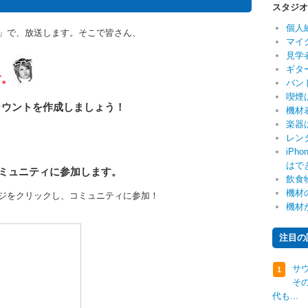
スタジオ
個人
画」で、放送します。そこで皆さん、
マイ
見学
ギタ
す。
バン
喫煙
カウントを作成しましょう！
機材
楽器
レン
iP
はで
」コミュニティに参加します。
飲食
機材
ジをクリックし、コミュニティに参加！
機材
注目の
サ
1
そ
代も...