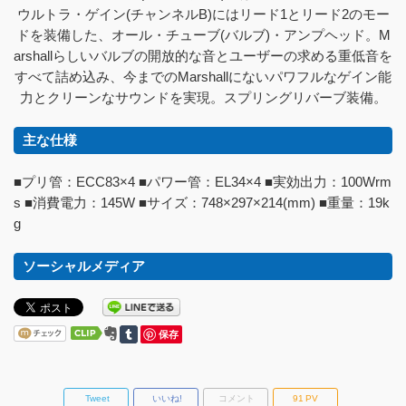
ウルトラ・ゲイン(チャンネルB)にはリード1とリード2のモー
ドを装備した、オール・チューブ(バルブ)・アンプヘッド。M
arshallらしいバルブの開放的な音とユーザーの求める重低音を
すべて詰め込み、今までのMarshallにないパワフルなゲイン能
力とクリーンなサウンドを実現。スプリングリバーブ装備。
主な仕様
■プリ管：ECC83×4 ■パワー管：EL34×4 ■実効出力：100Wrm
s ■消費電力：145W ■サイズ：748×297×214(mm) ■重量：19k
g
ソーシャルメディア
保存
Tweet
いいね!
コメント
91
PV