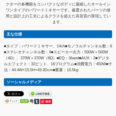
クターの各機能をコンパクトなボディに凝縮したオールイン
ワンタイプのパワードミキサーです。厳選されたパーツの使
用と設計上の工夫によるクラスを超えた高音質の実現してい
ます。
主な仕様
■タイプ：パワードミキサー、14ch■モノラルチャンネル数：6
■ステレオチャンネル数：4■スピーカー出力：500W＋500W
（4Ω）、370W＋370W（8Ω）■EQ：3band■AUX：2■デジタ
ルエフェクト：32ビット、16プログラム■消費電力：450W■寸
法：44.4W×15.5H×49.3Dcm■重量：10.5kg
ソーシャルメディア
保存