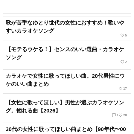
歌が苦手なゆとり世代の女性におすすめ！歌いや
すいカラオケソング
favorite_border
5
【モテるウケる！】センスのいい選曲・カラオケ
ソング
favorite_border
2
カラオケで女性に歌ってほしい曲。20代男性にウ
ケのいい曲まとめ
favorite_border
17
【女性に歌ってほしい】男性が選ぶカラオケソン
グ。惚れる曲【2026】
chat_bubble_outline
favorite_border
1
28
30代の女性に歌ってほしい曲まとめ【90年代〜00