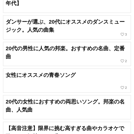
年代】
ダンサーが選ぶ、20代にオススメのダンスミュー
ジック。人気の曲集
favorite_border
3
20代の男性に人気の邦楽。おすすめの名曲、定番
曲
favorite_border
2
女性にオススメの青春ソング
favorite_border
2
20代の女性におすすめの両思いソング。邦楽の名
曲、人気曲
【高音注意】限界に挑む高すぎる曲やカラオケで