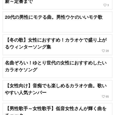
新～定番まで
favorite_border
3
20代の男性にモテる曲。男性ウケのいいモテ歌
【冬の歌】女性におすすめ！カラオケで盛り上が
るウィンターソング集
favorite_border
20
名曲ぞろい！ゆとり世代の女性におすすめしたい
カラオケソング
【女性向け】音痴でも楽しめるカラオケ曲。歌い
やすい人気ナンバー
favorite_border
65
【男性歌手～女性歌手】低音女性さんが輝く曲を