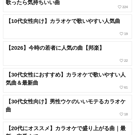
歌ったら気持ちいい曲
favorite_border
224
【10代女性向け】カラオケで歌いやすい人気曲
favorite_border
19
【2026】今時の若者に人気の曲【邦楽】
favorite_border
22
【30代女性におすすめ】カラオケで歌いやすい人
気曲＆最新曲
favorite_border
61
【30代女性向け】男性ウケのいいモテるカラオケ
曲
favorite_border
18
【20代にオススメ】カラオケで盛り上がる曲｜最