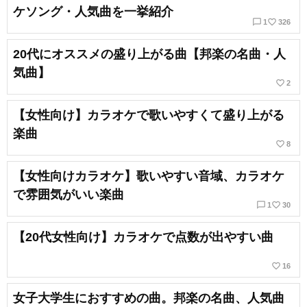
ケソング・人気曲を一挙紹介
chat_bubble_outline
favorite_border
1
326
20代にオススメの盛り上がる曲【邦楽の名曲・人
気曲】
favorite_border
2
【女性向け】カラオケで歌いやすくて盛り上がる
楽曲
favorite_border
8
【女性向けカラオケ】歌いやすい音域、カラオケ
で雰囲気がいい楽曲
chat_bubble_outline
favorite_border
1
30
【20代女性向け】カラオケで点数が出やすい曲
favorite_border
16
女子大学生におすすめの曲。邦楽の名曲、人気曲