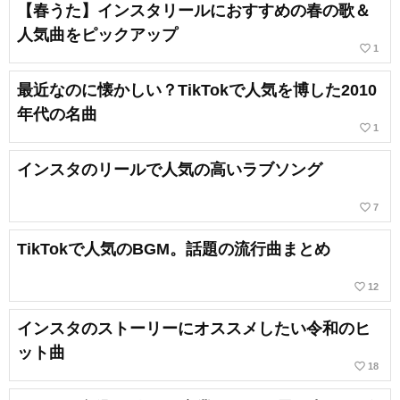
【春うた】インスタリールにおすすめの春の歌＆
人気曲をピックアップ
favorite_border
1
最近なのに懐かしい？TikTokで人気を博した2010
年代の名曲
favorite_border
1
インスタのリールで人気の高いラブソング
favorite_border
7
TikTokで人気のBGM。話題の流行曲まとめ
favorite_border
12
インスタのストーリーにオススメしたい令和のヒ
ット曲
favorite_border
18