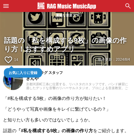
素敵な音楽アプリ
話題の「私を構成する9枚」の画像の作
り方！おすすめアプリ
favorite_border
最終更新：
2024/8/4
14
スタジオラグ スタッフ
お気に入りに登録
きんや
京都河原町三条に位置する、リハスタのスタッフです。バンド練習に
適したデッドな音響のリハーサルスタジオ。プロによる音楽教室。ご
予約はウェブにて24時間受付中！あなたの一番店になるために「スタ
ジオラグらしさ」を追求してまいります。
「#私を構成する9枚」の画像の作り方が知りたい！
「どうやって写真や画像をキレイに繋げているの？」
と知りたい方も多いのではないでしょうか。
話題の
「#私を構成する9枚」の画像の作り方
をご紹介します。