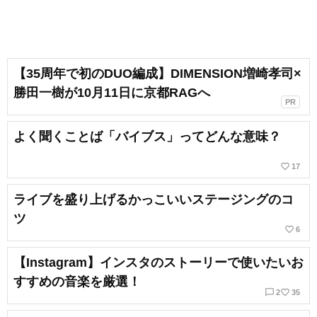
【35周年で初のDUO編成】DIMENSION増崎孝司×
勝田一樹が10月11日に京都RAGへ
PR
よく聞くことば「バイブス」ってどんな意味？
favorite_border
17
ライブを盛り上げるかっこいいステージングのコ
ツ
favorite_border
6
【Instagram】インスタのストーリーで使いたいお
すすめの音楽を厳選！
chat_bubble_outline
favorite_border
2
35