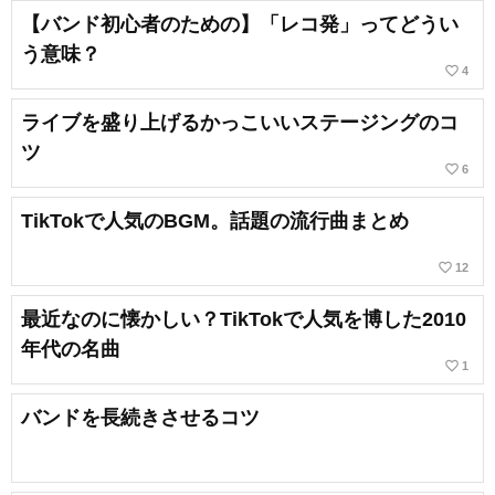
【バンド初心者のための】「レコ発」ってどうい
う意味？
favorite_border
4
ライブを盛り上げるかっこいいステージングのコ
ツ
favorite_border
6
TikTokで人気のBGM。話題の流行曲まとめ
favorite_border
12
最近なのに懐かしい？TikTokで人気を博した2010
年代の名曲
favorite_border
1
バンドを長続きさせるコツ