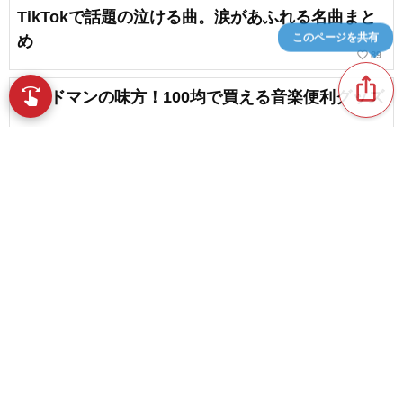
TikTokで話題の泣ける曲。涙があふれる名曲まと
このページを共有
め
favorite_border
89
ios_share
swipe
バンドマンの味方！100均で買える音楽便利グッズ
指先で音楽をブラウズ
favorite_border
7
プロ仕様のステージドリンクの作り方
favorite_border
1
content_copy
インスタのリールで人気の高いラブソング
favorite_border
favorite_border
7
バンド女子が語る。社会人がバンドをやるにあた
って学んだこと
favorite_border
2