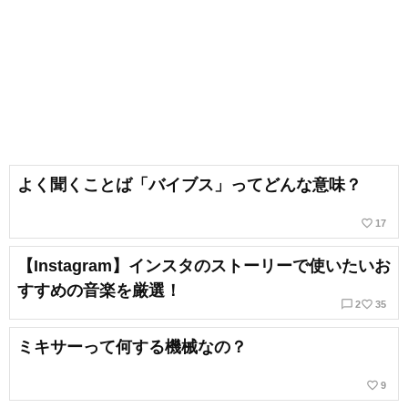
よく聞くことば「バイブス」ってどんな意味？
favorite_border
17
【Instagram】インスタのストーリーで使いたいお
すすめの音楽を厳選！
chat_bubble_outline
favorite_border
2
35
ミキサーって何する機械なの？
favorite_border
9