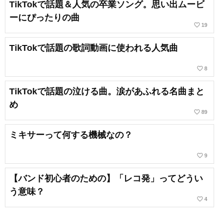
TikTokで話題＆人気の卒業ソング。思い出ムービ
ーにぴったりの曲
favorite_border
19
TikTokで話題の歌詞動画に使われる人気曲
favorite_border
8
TikTokで話題の泣ける曲。涙があふれる名曲まと
め
favorite_border
89
ミキサーって何する機械なの？
favorite_border
9
【バンド初心者のための】「レコ発」ってどうい
う意味？
favorite_border
4