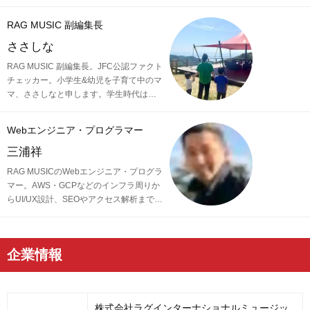
編集部の一員に。小学校ではマーチン
グ、中学校では吹奏楽でクラリネット、
RAG MUSIC 副編集長
高校以降はバンドでドラムと、さまざま
な楽器を経験。各種楽曲紹介記事をはじ
ささしな
め、各地の音楽フェスの紹介記事やライ
RAG MUSIC 副編集長。JFC公認ファクト
ブレポートなど、自身の音楽活動やこれ
チェッカー。小学生&幼児を子育て中のマ
までの業務で培った経験を元に日々記事
マ、ささしなと申します。学生時代は京
を制作しています。音楽は国内外のロッ
都科学技術専門学校で音響・照明・映像
クはもちろん、最近ではJ-POPも広く好
技術など幅広く学び、総合的な舞台演出
んで聴いています。
Webエンジニア・プログラマー
からクリエイティブな表現力の基礎まで
身につけました。卒業後は現職である音
三浦祥
楽制作会社に入社し、現在に至るまで一
RAG MUSICのWebエンジニア・プログラ
貫して制作畑にて経験を積み、音楽を軸
マー。AWS・GCPなどのインフラ周りか
に多様な業務に取り組んでいます。現在
らUI/UX設計、SEOやアクセス解析まで、
は自分なりに子育てについて学んだこ
記事を書くこと以外なんでもこなす一児
と、日々子供と向き合う中で感じたこと
の父。株式会社ラグインターナショナル
や知ったことを活かしながら、子供向け
ミュージック代表取締役副社長。
の記事を中心に担当しています。少しで
企業情報
もみなさんのお役に立てれば幸いです！
株式会社ラグインターナショナルミュージッ