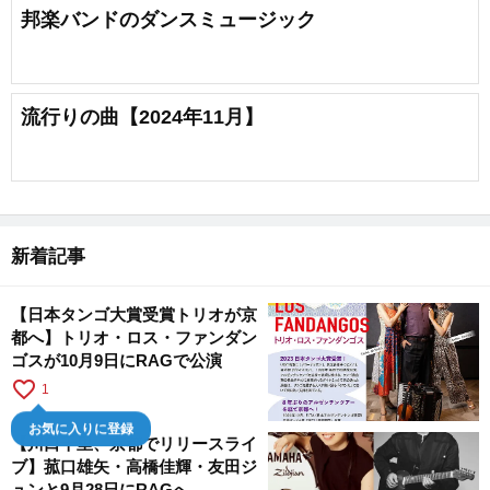
邦楽バンドのダンスミュージック
流行りの曲【2024年11月】
新着記事
【日本タンゴ大賞受賞トリオが京
都へ】トリオ・ロス・ファンダン
ゴスが10月9日にRAGで公演
favorite_border
1
お気に入りに登録
【川口千里、京都でリリースライ
ブ】菰口雄矢・高橋佳輝・友田ジ
ュンと9月28日にRAGへ