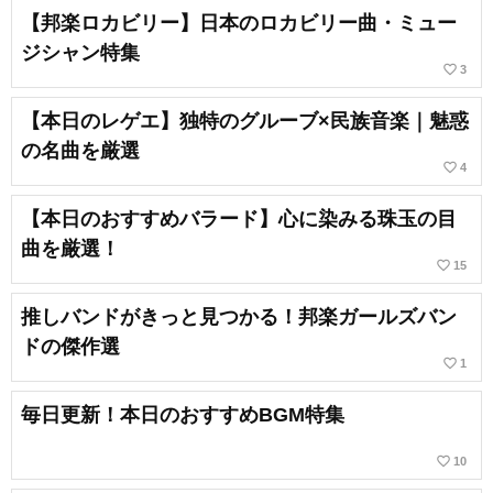
【邦楽ロカビリー】日本のロカビリー曲・ミュー
ジシャン特集
favorite_border
3
【本日のレゲエ】独特のグルーブ×民族音楽｜魅惑
の名曲を厳選
favorite_border
4
【本日のおすすめバラード】心に染みる珠玉の目
曲を厳選！
favorite_border
15
推しバンドがきっと見つかる！邦楽ガールズバン
ドの傑作選
favorite_border
1
毎日更新！本日のおすすめBGM特集
favorite_border
10