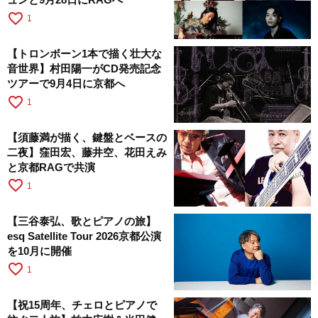
favorite_border
1
【トロンボーン1本で描く壮大な
音世界】村田陽一がCD発売記念
ツアーで9月4日に京都へ
favorite_border
1
【須藤満が描く、鍵盤とベースの
二夜】窪田宏、藤井空、花田えみ
と京都RAGで共演
favorite_border
1
【三谷泰弘、歌とピアノの旅】
esq Satellite Tour 2026京都公演
を10月に開催
favorite_border
1
【祝15周年、チェロとピアノで