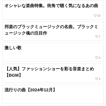
オシャレな楽曲特集。街角で聴く気になるあの曲
favorite_border
12
邦楽のブラックミュージックの名曲。ブラックミ
ュージック魂の注目作
favorite_border
7
激しい歌
favorite_border
3
【人気】ファッションショーを彩る音楽まとめ
【BGM】
favorite_border
2
流行りの曲【2024年12月】