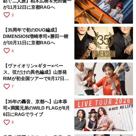
紡ぐ二人旅】柏木広樹＆光田健一
が11月12日に京都RAGへ
favorite_border
3
【35周年で初のDUO編成】
DIMENSION増崎孝司×勝田一樹
が10月11日に京都RAGへ
favorite_border
4
【ヴァイオリン×ギター×ベー
ス、弦だけの異色編成】山形発
RIMが初全国ツアーで8月17日に
RAGへ
favorite_border
7
【35年の轟音、京都へ】山本恭
司×満園兄弟のWILD FLAGが8月
6日にRAGでライブ
favorite_border
9