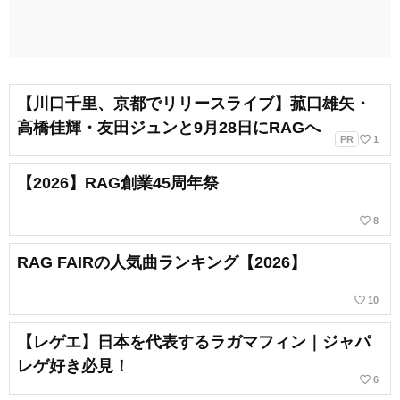
【川口千里、京都でリリースライブ】菰口雄矢・
高橋佳輝・友田ジュンと9月28日にRAGへ
favorite_border
PR
1
【2026】RAG創業45周年祭
favorite_border
8
RAG FAIRの人気曲ランキング【2026】
favorite_border
10
【レゲエ】日本を代表するラガマフィン｜ジャパ
レゲ好き必見！
favorite_border
6