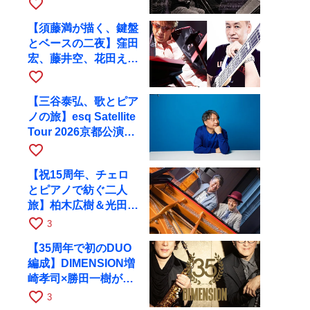
ツアーで9月4日に京
favorite_border
都へ
【須藤満が描く、鍵盤
とベースの二夜】窪田
宏、藤井空、花田えみ
と京都RAGで共演
favorite_border
【三谷泰弘、歌とピア
ノの旅】esq Satellite
Tour 2026京都公演を
10月に開催
favorite_border
【祝15周年、チェロ
とピアノで紡ぐ二人
旅】柏木広樹＆光田健
一が11月12日に京都
favorite_border
3
RAGへ
【35周年で初のDUO
編成】DIMENSION増
崎孝司×勝田一樹が10
月11日に京都RAGへ
favorite_border
3