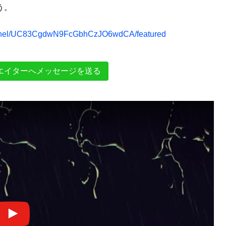
う。
annel/UC83CgdwN9FcGbhCzJO6wdCA/featured
エイターへメッセージを送る