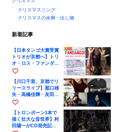
クリスマス
クリスマスソング
クリスマスの余興・出し物
新着記事
【日本タンゴ大賞受賞
トリオが京都へ】トリ
オ・ロス・ファンダン
ゴスが10月9日にRAG
favorite_border
で公演
【川口千里、京都でリ
リースライブ】菰口雄
矢・高橋佳輝・友田ジ
ュンと9月28日にRAG
favorite_border
へ
【トロンボーン1本で
描く壮大な音世界】村
田陽一がCD発売記念