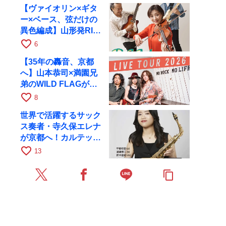
【ヴァイオリン×ギタ
ー×ベース、弦だけの
異色編成】山形発RIM
が初全国ツアーで8月
favorite_border
6
17日にRAGへ
【35年の轟音、京都
へ】山本恭司×満園兄
弟のWILD FLAGが8
月6日にRAGでライブ
favorite_border
8
世界で活躍するサック
ス奏者・寺久保エレナ
が京都へ！カルテッ
ト・ツアー京都公演を
favorite_border
13
10月28日に開催
content_copy