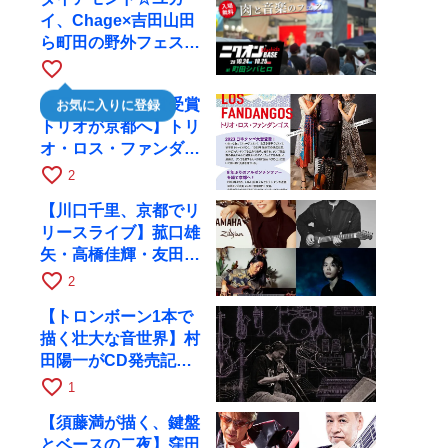
イ、Chage×吉田山田
ら町田の野外フェスに
出演
favorite_border
【日本タンゴ大賞受賞
お気に入りに登録
トリオが京都へ】トリ
オ・ロス・ファンダン
ゴスが10月9日にRAG
favorite_border
2
で公演
【川口千里、京都でリ
リースライブ】菰口雄
矢・高橋佳輝・友田ジ
ュンと9月28日にRAG
favorite_border
2
へ
【トロンボーン1本で
描く壮大な音世界】村
田陽一がCD発売記念
ツアーで9月4日に京
favorite_border
1
都へ
【須藤満が描く、鍵盤
とベースの二夜】窪田