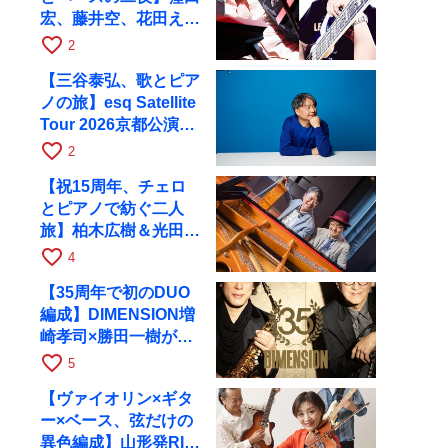
宏、藤井空、花田えみ
と京都RAGで共演
favorite_border
2
【三谷泰弘、歌とピア
ノの旅】esq Satellite
Tour 2026京都公演を
10月に開催
favorite_border
2
【祝15周年、チェロ
とピアノで紡ぐ二人
旅】柏木広樹＆光田健
一が11月12日に京都
favorite_border
4
RAGへ
【35周年で初のDUO
編成】DIMENSION増
崎孝司×勝田一樹が10
月11日に京都RAGへ
favorite_border
5
【ヴァイオリン×ギタ
ー×ベース、弦だけの
異色編成】山形発RIM