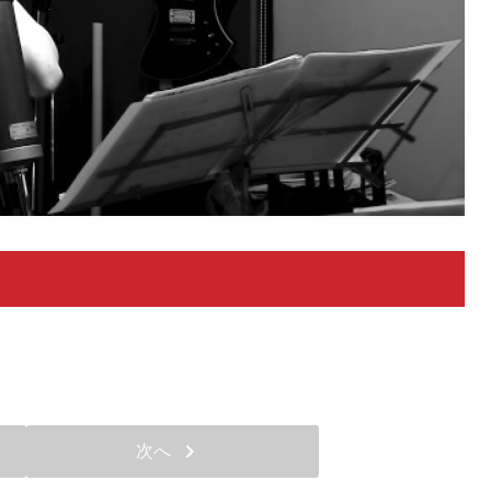
chevron_right
次へ