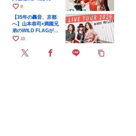
が初全国ツアーで8月
favorite_border
8
17日にRAGへ
【35年の轟音、京都
へ】山本恭司×満園兄
弟のWILD FLAGが8
月6日にRAGでライブ
favorite_border
10
content_copy