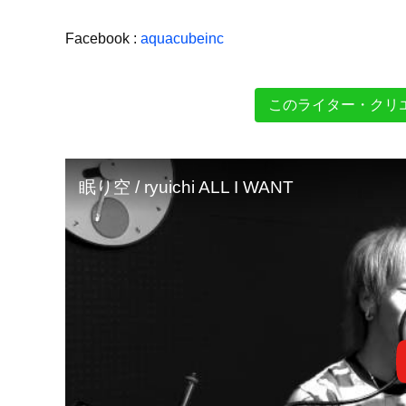
Facebook :
aquacubeinc
このライター・クリ
眠り空 / ryuichi ALL I WANT