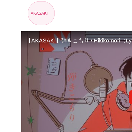
AKASAKI
【AKASAKI】弾きこもり / Hikikomori（Lyr