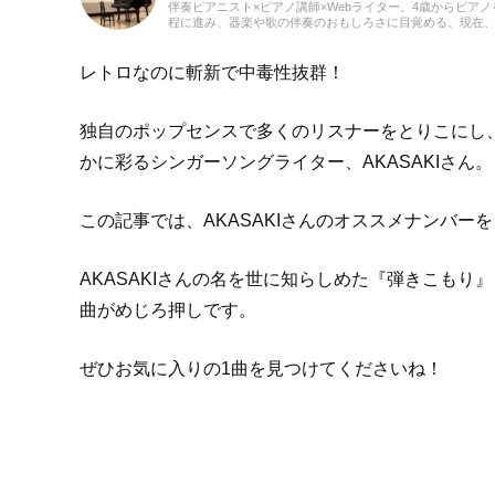
伴奏ピアニスト×ピアノ講師×Webライター。4歳からピ
程に進み、器楽や歌の伴奏のおもしろさに目覚める。現在
している。レッスンを通して生徒たちから流行の曲を教わる
るのが趣味。2021年より、Webライターとしての活動も
レトロなのに斬新で中毒性抜群！
独自のポップセンスで多くのリスナーをとりこにし
かに彩るシンガーソングライター、AKASAKIさん。
この記事では、AKASAKIさんのオススメナンバー
AKASAKIさんの名を世に知らしめた『弾きこもり』『
曲がめじろ押しです。
ぜひお気に入りの1曲を見つけてくださいね！