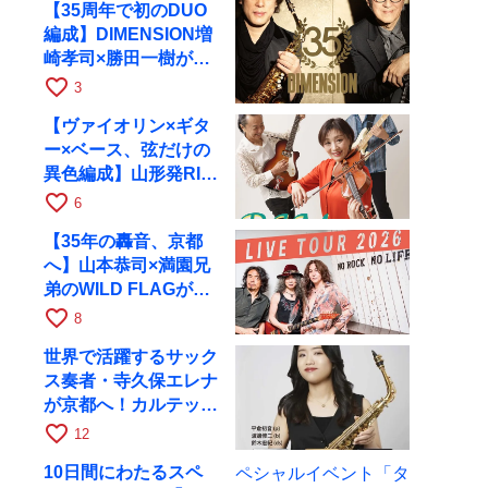
【35周年で初のDUO
編成】DIMENSION増
崎孝司×勝田一樹が10
月11日に京都RAGへ
favorite_border
3
【ヴァイオリン×ギタ
ー×ベース、弦だけの
異色編成】山形発RIM
が初全国ツアーで8月
favorite_border
6
17日にRAGへ
【35年の轟音、京都
へ】山本恭司×満園兄
弟のWILD FLAGが8
月6日にRAGでライブ
favorite_border
8
世界で活躍するサック
ス奏者・寺久保エレナ
が京都へ！カルテッ
ト・ツアー京都公演を
favorite_border
12
10月28日に開催
10日間にわたるスペ