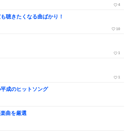
favorite_border
4
度も聴きたくなる曲ばかり！
favorite_border
10
favorite_border
1
favorite_border
1
の平成のヒットソング
た楽曲を厳選