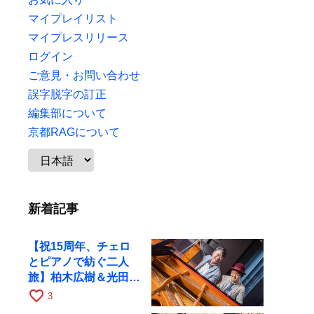
マイプレイリスト
マイプレスリリース
ログイン
ご意見・お問い合わせ
誤字脱字の訂正
編集部について
京都RAGについて
新着記事
【祝15周年、チェロ
とピアノで紡ぐ二人
旅】柏木広樹＆光田健
一が11月12日に京都
favorite_border
3
RAGへ