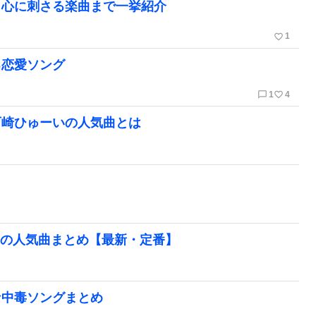
ら心に刺さる楽曲まで一挙紹介
favorite_border
1
る恋愛ソング
chat_bubble_outline
favorite_border
1
4
石崎ひゅーいの人気曲とは
TIONの人気曲まとめ【最新・定番】
な中毒ソングまとめ