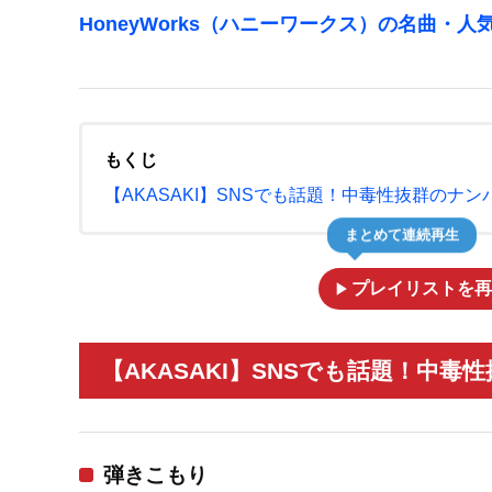
HoneyWorks（ハニーワークス）の名曲・人
もくじ
【AKASAKI】SNSでも話題！中毒性抜群のナ
まとめて連続再生
play_arrow
プレイリストを再
【AKASAKI】SNSでも話題！中毒
弾きこもり