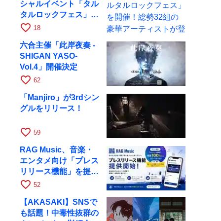
シャルイベント「タル
タルロックフェス」を
開催！総勢32組の豪
favorite_border
18
華アーティストが登場
六合主催「此岸夜奏 -
SHIGAN YASO-
Vol.4」開催決定
favorite_border
62
「Manjiro」が3rdシン
グルをリリース！
favorite_border
59
RAG Music、音楽・
エンタメ向け「プレス
リリース機能」を提供
開始
favorite_border
52
【AKASAKI】SNSで
も話題！中毒性抜群の