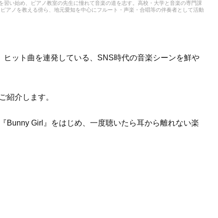
アノを習い始め、ピアノ教室の先生に憧れて音楽の道を志す。高校・大学と音楽の専門課
、ピアノを教える傍ら、地元愛知を中心にフルート・声楽・合唱等の伴奏者として活動
ことも多く、邦楽・洋楽・CM曲など、ジャンルを問わずなんでもピアノで弾いてみ
スタート。音楽をはじめさまざまなジャンルの執筆にあたっている。
、ヒット曲を連発している、SNS時代の音楽シーンを鮮や
をご紹介します。
Bunny Girl』をはじめ、一度聴いたら耳から離れない楽