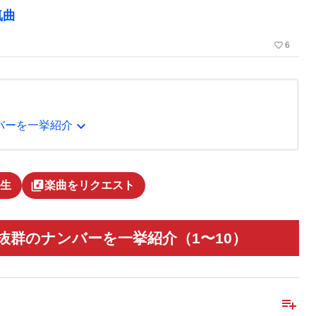
気曲
favorite_border
6
expand_more
ンバーを一挙紹介
library_music
生
楽曲をリクエスト
性抜群のナンバーを一挙紹介（1〜10）
playlist_add