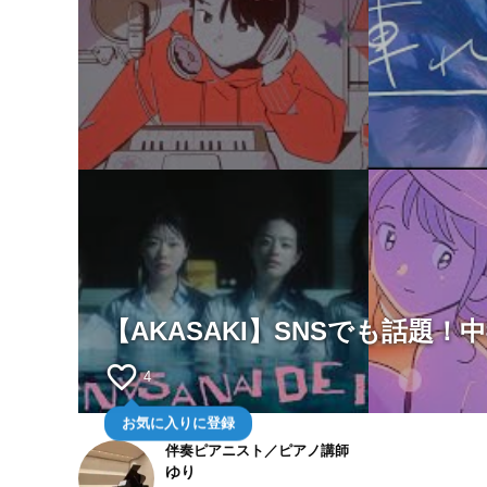
【AKASAKI】SNSでも話題
favorite_border
4
お気に入りに登録
伴奏ピアニスト／ピアノ講師
ゆり