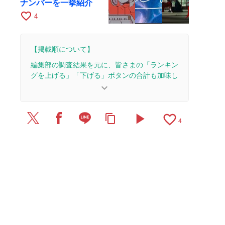
ナンバーを一挙紹介
favorite_border
4
【掲載順について】
編集部の調査結果を元に、皆さまの「ランキン
グを上げる」「下げる」ボタンの合計も加味し
て決まります。
keyboard_arrow_down
【更新履歴】
play_arrow
favorite_border
content_copy
2026/7/25：1本のレビューを追加・更新。
4
2026/7/18：1本のレビューを追加・更新。
2026/7/8：記事を公開しました。
2026/6/22：1本のレビューを追加・更新。
2026/6/16：1本のレビューを追加・更新。
2026/4/15：1本のレビューを追加・更新。
2026/2/11：1本のレビューを追加・更新。
2026/1/9：1本のレビューを追加・更新。
2025/11/10：1本のレビューを追加・更新。
2025/10/15：1本のレビューを追加・更新。
2025/9/16：1本のレビューを追加・更新。