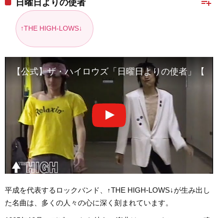
playlist_add
日曜日よりの使者
↑THE HIGH-LOWS↓
【公式】ザ・ハイロウズ「日曜日よりの使者」【アルバム『flip flop
平成を代表するロックバンド、↑THE HIGH-LOWS↓が生み出し
た名曲は、多くの人々の心に深く刻まれています。