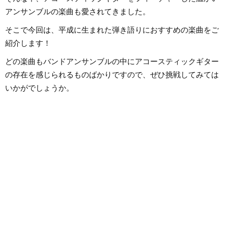
ており、またライテ
生の頃は3年間合唱団に所属し、歌
アンサンブルの楽曲も愛されてきました。
も動画編集を勉強し
うことが好きなので趣味でカラオ
ライベートでは小学
ケにもよく行きます！現在では邦
ており、パルクール
楽ロックやラップ、さらにはK-
そこで今回は、平成に生まれた弾き語りにおすすめの楽曲をご
習い事のフォローを
POPまで幅広くの音楽を好んで聴
しています。
きます。
紹介します！
どの楽曲もバンドアンサンブルの中にアコースティックギター
の存在を感じられるものばかりですので、ぜひ挑戦してみては
いかがでしょうか。