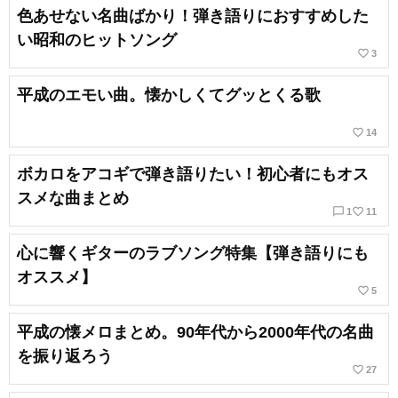
色あせない名曲ばかり！弾き語りにおすすめした
い昭和のヒットソング
favorite_border
3
平成のエモい曲。懐かしくてグッとくる歌
favorite_border
14
ボカロをアコギで弾き語りたい！初心者にもオス
スメな曲まとめ
chat_bubble_outline
favorite_border
1
11
心に響くギターのラブソング特集【弾き語りにも
オススメ】
favorite_border
5
平成の懐メロまとめ。90年代から2000年代の名曲
を振り返ろう
favorite_border
27