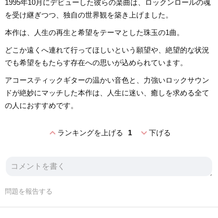
1995年10月にデビューした彼らの楽曲は、ロックンロールの魂
を受け継ぎつつ、独自の世界観を築き上げました。
本作は、人生の再生と希望をテーマとした珠玉の1曲。
どこか遠くへ連れて行ってほしいという願望や、絶望的な状況
でも希望をもたらす存在への思いが込められています。
アコースティックギターの温かい音色と、力強いロックサウン
ドが絶妙にマッチした本作は、人生に迷い、癒しを求める全て
の人におすすめです。
expand_less
expand_more
ランキングを上げる
1
下げる
問題を報告する