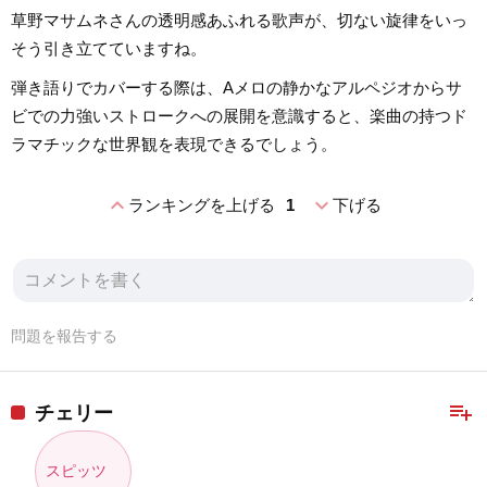
草野マサムネさんの透明感あふれる歌声が、切ない旋律をいっ
そう引き立てていますね。
弾き語りでカバーする際は、Aメロの静かなアルペジオからサ
ビでの力強いストロークへの展開を意識すると、楽曲の持つド
ラマチックな世界観を表現できるでしょう。
expand_less
expand_more
ランキングを上げる
1
下げる
問題を報告する
playlist_add
チェリー
スピッツ