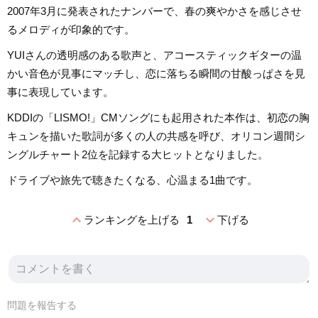
2007年3月に発表されたナンバーで、春の爽やかさを感じさせ
るメロディが印象的です。
YUIさんの透明感のある歌声と、アコースティックギターの温
かい音色が見事にマッチし、恋に落ちる瞬間の甘酸っぱさを見
事に表現しています。
KDDIの「LISMO!」CMソングにも起用された本作は、初恋の胸
キュンを描いた歌詞が多くの人の共感を呼び、オリコン週間シ
ングルチャート2位を記録する大ヒットとなりました。
ドライブや旅先で聴きたくなる、心温まる1曲です。
expand_less
expand_more
ランキングを上げる
1
下げる
問題を報告する