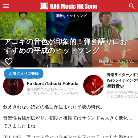
素敵なヒットソング
アコギの音色が印象的！弾き語りにお
すすめの平成のヒットソング
favorite_border
最終更新：
2026/1/21
音楽ライター／ギ
お気に入りに登録
ダンサー
Webライティング
Fukkun:)Tatsuki Fukuda
星野貴史
東京都内での活動をメインにアー
高校時代から30年
ティストのバックダンサーやMVダ
ンドに携わってきた
ンサー、CMダンサーなどを経験。
楽関連の記事を得意
現在もダンサー活動を続けると同
これまでも多くの紹
時に記事制作にも携わっていま
数えきれないほどの名曲が生まれた平成の時代。
してきました。ギタ
す。中学時代にマイケル・ジャク
たころからハードロ
ソンを知ったのをキッカケに、高
メタルといったジャ
音楽性も幅が広がり、初期と後期ではサウンドも大きく進化し
校2年生からダンス活動を始める。
すが、邦楽洋楽問わ
ダンスを始めてから今まで聴いて
まなジャンルに耳を
てきましたよね。
いたJ-POPや邦楽ロック以外にも
しています。2018
洋楽のR&Bやラップ、オルタナテ
ンスライターとして
ィブ系の音楽まで、主にダンスで
そんな中、アコースティックギターをフィーチャーした温かい
Webライティング
使用される曲も聴き始める。小学