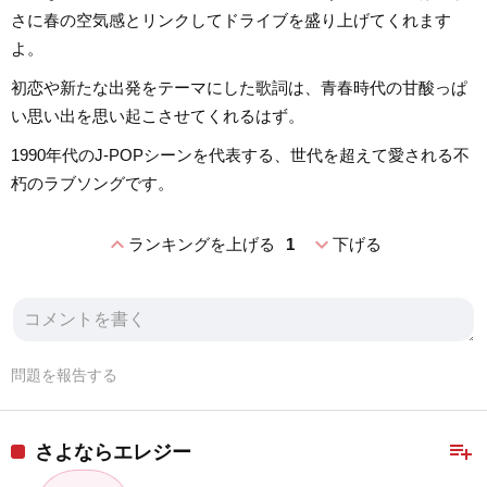
さに春の空気感とリンクしてドライブを盛り上げてくれます
よ。
初恋や新たな出発をテーマにした歌詞は、青春時代の甘酸っぱ
い思い出を思い起こさせてくれるはず。
1990年代のJ-POPシーンを代表する、世代を超えて愛される不
朽のラブソングです。
expand_less
expand_more
ランキングを上げる
1
下げる
問題を報告する
playlist_add
さよならエレジー