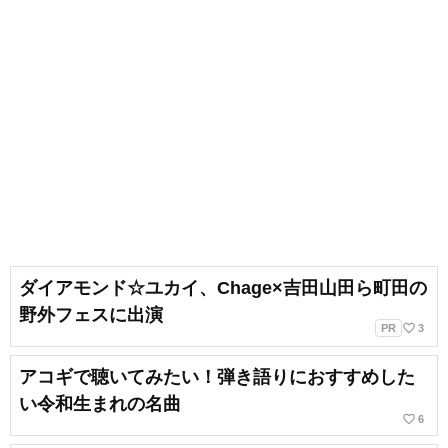
ダイアモンド☆ユカイ、Chage×吉田山田ら町田の
野外フェスに出演
favorite_border
PR
3
アコギで聴いてみたい！弾き語りにおすすめした
い令和生まれの名曲
favorite_border
6