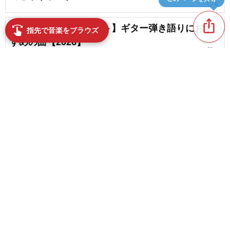
favorite_border
6
ios_share
【邦楽女性アーティスト】ギター弾き語りにおす
swipe
指先で音楽をブラウズ
すめの曲【2026】
favorite_border
8
平成の春を彩った名曲。人気の桜ソングも
favorite_border
3
content_copy
平成の卒業ソングまとめ。90年代から10年代の青
春の名曲
play_arrow
favorite_border
9
【コードが簡単】ギターが簡単な邦楽人気曲まと
favorite_border
め
favorite_border
7
YouTubeショートで人気の高い平成ソング