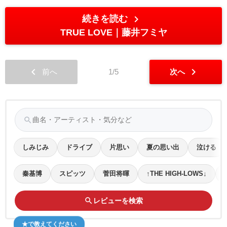
chevron_right
続きを読む
TRUE LOVE
藤井フミヤ
chevron_left
chevron_right
前へ
1/5
次へ
search
しみじみ
ドライブ
片思い
夏の思い出
泣ける
秦基博
スピッツ
菅田将暉
↑THE HIGH-LOWS↓
search
レビューを検索
★で教えてください