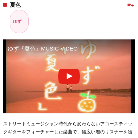
playlist_add
夏色
ゆず
ゆず『夏色』MUSIC VIDEO
ストリートミュージシャン時代から変わらないアコースティッ
クギターをフィーチャーした楽曲で、幅広い層のリスナーを獲