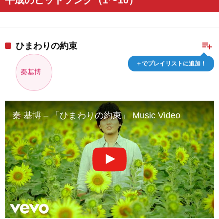
平成のヒットソング（1〜10）
playlist_add
ひまわりの約束
＋でプレイリストに追加！
秦基博
秦 基博 – 「ひまわりの約束」 Music Video