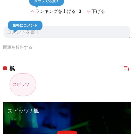
expand_less
expand_more
ランキングを上げる
3
下げる
気軽にコメント
問題を報告する
playlist_add
楓
スピッツ
スピッツ / 楓