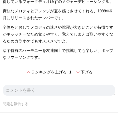
得しているフォークデュオゆずのメジャーデビューシングル。
爽快なメロディとアレンジが夏を感じさせてくれる、1998年6
月にリリースされたナンバーです。
全体をとおしてメロディの速さや跳躍が大きいことが特徴です
がキャッチーなため覚えやすく、覚えてしまえば歌いやすくな
るためカラオケでもオススメですよ。
ゆず特有のハーモニーを友達同士で挑戦しても楽しい、ポップ
なサマーソングです。
expand_less
expand_more
ランキングを上げる
1
下げる
問題を報告する