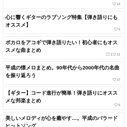
favorite_border
14
心に響くギターのラブソング特集【弾き語りにも
オススメ】
favorite_border
5
ボカロをアコギで弾き語りたい！初心者にもオス
スメな曲まとめ
chat_bubble_outline
favorite_border
1
11
平成の懐メロまとめ。90年代から2000年代の名曲
を振り返ろう
favorite_border
27
【ギター】コード進行が簡単！弾き語りにオスス
メな邦楽まとめ
favorite_border
6
美しいメロディが心を癒やす…。平成のバラード
ヒットソング