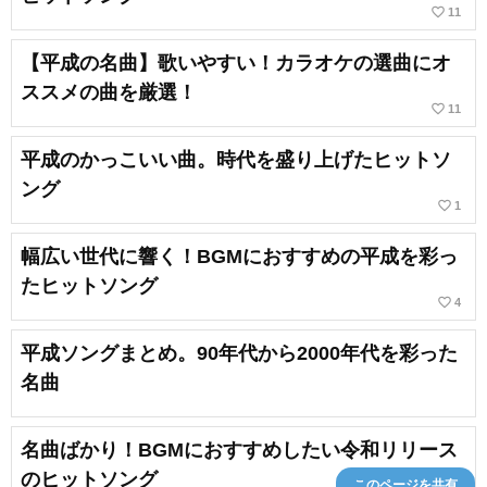
favorite_border
11
【平成の名曲】歌いやすい！カラオケの選曲にオ
ススメの曲を厳選！
favorite_border
11
平成のかっこいい曲。時代を盛り上げたヒットソ
ング
favorite_border
1
幅広い世代に響く！BGMにおすすめの平成を彩っ
たヒットソング
favorite_border
4
平成ソングまとめ。90年代から2000年代を彩った
名曲
名曲ばかり！BGMにおすすめしたい令和リリース
のヒットソング
このページを共有