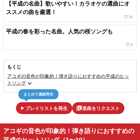
【平成の名曲】歌いやすい！カラオケの選曲にオ
ススメの曲を厳選！
favorite_border
11
平成の春を彩った名曲。人気の桜ソングも
favorite_border
3
もくじ
アコギの音色が印象的！弾き語りにおすすめの平成のヒッ
expand_more
トソング
まとめて連続再生
play_arrow
library_music
プレイリストを再生
楽曲をリクエスト
アコギの音色が印象的！弾き語りにおすすめの