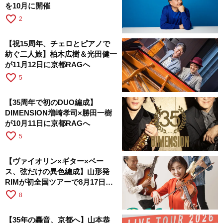
を10月に開催
favorite_border
2
【祝15周年、チェロとピアノで
紡ぐ二人旅】柏木広樹＆光田健一
が11月12日に京都RAGへ
favorite_border
5
【35周年で初のDUO編成】
DIMENSION増崎孝司×勝田一樹
が10月11日に京都RAGへ
favorite_border
5
【ヴァイオリン×ギター×ベー
ス、弦だけの異色編成】山形発
RIMが初全国ツアーで8月17日に
RAGへ
favorite_border
8
【35年の轟音、京都へ】山本恭