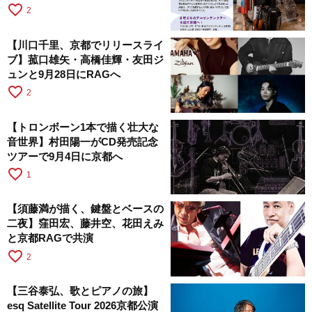
favorite_border
2
【川口千里、京都でリリースライ
ブ】菰口雄矢・高橋佳輝・友田ジ
ュンと9月28日にRAGへ
favorite_border
2
【トロンボーン1本で描く壮大な
音世界】村田陽一がCD発売記念
ツアーで9月4日に京都へ
favorite_border
1
【須藤満が描く、鍵盤とベースの
二夜】窪田宏、藤井空、花田えみ
と京都RAGで共演
favorite_border
2
【三谷泰弘、歌とピアノの旅】
esq Satellite Tour 2026京都公演