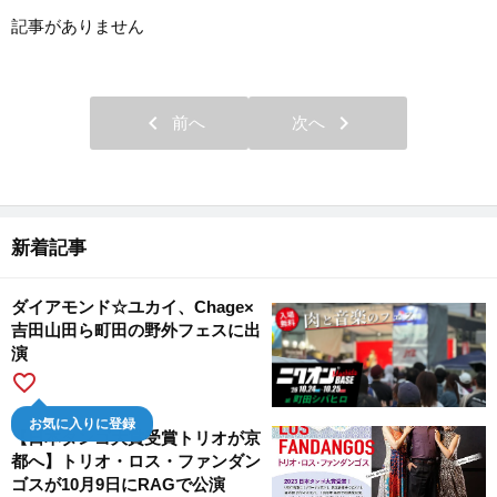
記事がありません
chevron_left
chevron_right
前へ
次へ
新着記事
ダイアモンド☆ユカイ、Chage×
吉田山田ら町田の野外フェスに出
演
favorite_border
お気に入りに登録
【日本タンゴ大賞受賞トリオが京
都へ】トリオ・ロス・ファンダン
ゴスが10月9日にRAGで公演