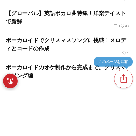
【グローバル】英語ボカロ曲特集！洋楽テイスト
で新鮮
chat_bubble_outline
favorite_border
1
43
ボーカロイドでクリスマスソングに挑戦！メロデ
ィとコードの作成
favorite_border
1
このページを共有
ボーカロイドのオケ制作から完成まで。クリスマ
スソング編
ios_share
swipe
【ボーカロイド入門】メリハリの付け方と、最終
行程
VOCALOID4（ボーカロイド4）を使ってみよう
content_copy
favorite_border
1