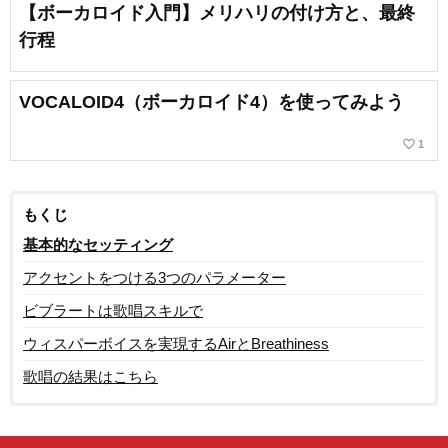
【ボーカロイド入門】メリハリの付け方と、最終
行程
VOCALOID4（ボーカロイド4）を使ってみよう
favorite_border
1
もくじ
基本的なセッティング
アクセントをつける3つのパラメーター
ビブラートは歌唱スキルで
ウィスパーボイスを実現するAirとBreathiness
歌唱の結果はこちら