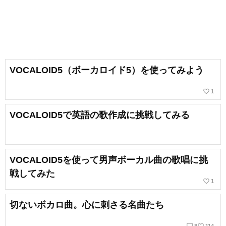
VOCALOID5（ボーカロイド5）を使ってみよう
favorite_border
1
VOCALOID5で英語の歌作成に挑戦してみる
VOCALOID5を使って男声ボーカル曲の歌唱に挑
戦してみた
favorite_border
1
切ないボカロ曲。心に刺さる名曲たち
chat_bubble_outline
favorite_border
8
114