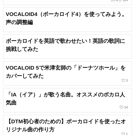
VOCALOID4（ボーカロイド4）を使ってみよう。
声の調整編
ボーカロイドを英語で歌わせたい！英語の歌詞に
挑戦してみた
VOCALOID 5で米津玄師の「ドーナツホール」を
カバーしてみた
favorite_border
3
「IA（イア）」が歌う名曲。オススメのボカロ人
気曲
favorite_border
14
【DTM初心者のための】ボーカロイドを使ったオ
リジナル曲の作り方
favorite_border
1