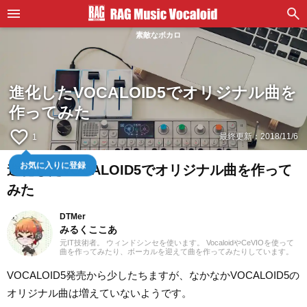
素敵なボカロ
進化したVOCALOID5でオリジナル曲を
作ってみた
favorite_border
最終更新：
2018/11/6
1
お気に入りに登録
進化したVOCALOID5でオリジナル曲を作って
みた
DTMer
みるくここあ
元IT技術者。 ウィンドシンセを使います。 VocaloidやCeVIOを使って
曲を作ってみたり、ボーカルを迎えて曲を作ってみたりしています。
元々楽器の練習用にオケを作るだけだった半端なDTMerでしたが
Vocaloidに出会い、その変遷に付き合っていくうちに深みに嵌っていた
VOCALOID5発売から少したちますが、なかなかVOCALOID5の
ただの音楽好きです。 Vocaloid 2 MegupoidとVocaloid 3 IA、そして
CeVIO Creative StudioのONEを使用しています。
オリジナル曲は増えていないようです。