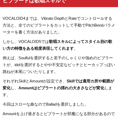
ビブラートは歌唱スキルで
VOCALOID4までは、Vibrato DepthとRateでコントロールする
方法と、全てのビブラートをカットして手動でPitchBendパラメ
ーターを書く方法がありました。
しかし、VOCALOID5では
歌唱スキルによってスタイル別の歌
い方の特徴をある程度表現してくれます
。
例えば、Soulfulを選択すると若干のしゃくりや強めのビブラー
トが、idolを選択するとやや不安定なピッチとヒーカップっぽい
跳ねが末尾についたりします。
それぞれSkillとAmountが設定でき、
Skillでは適用カ所や範囲が
変化
し、
Amountはビブラートの揺れの大きさなどが変化
しま
す。
今回はスローな曲なのでBalladを選択しました。
Amountを上げ過ぎるとビブラートが邪魔になる部分があるので