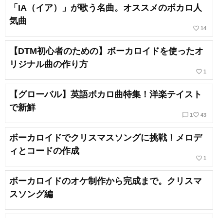
「IA（イア）」が歌う名曲。オススメのボカロ人
気曲
favorite_border
14
【DTM初心者のための】ボーカロイドを使ったオ
リジナル曲の作り方
favorite_border
1
【グローバル】英語ボカロ曲特集！洋楽テイスト
で新鮮
chat_bubble_outline
favorite_border
1
43
ボーカロイドでクリスマスソングに挑戦！メロデ
ィとコードの作成
favorite_border
1
ボーカロイドのオケ制作から完成まで。クリスマ
スソング編