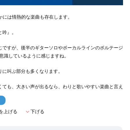
、なかには情熱的な楽曲も存在します。
と吟』。
じですが、後半のギターソロやボーカルラインのボルテージ
n』を意識しているように感じますね。
りに叫ぶ部分も多くなります。
くても、大きい声が出るなら、わりと歌いやすい楽曲と言え
！
expand_more
を上げる
下げる