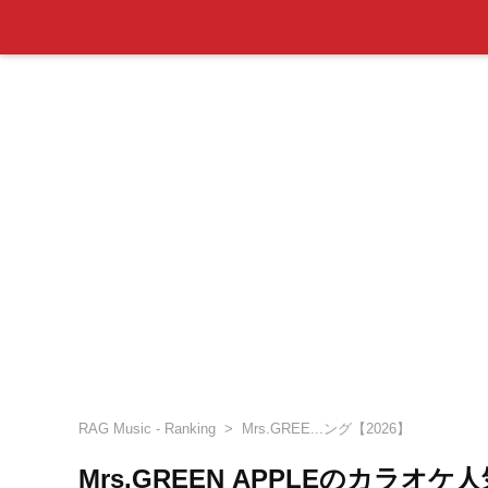
RAG Music - Ranking
Mrs.GREE...ング【2026】
Mrs.GREEN APPLEのカラオ