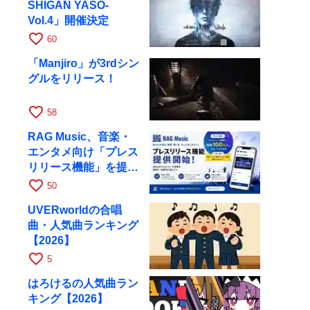
SHIGAN YASO-
Vol.4」開催決定
favorite_border
60
「Manjiro」が3rdシン
グルをリリース！
favorite_border
58
RAG Music、音楽・
エンタメ向け「プレス
リリース機能」を提供
開始
favorite_border
50
UVERworldの合唱
曲・人気曲ランキング
【2026】
favorite_border
5
はろけるの人気曲ラン
キング【2026】