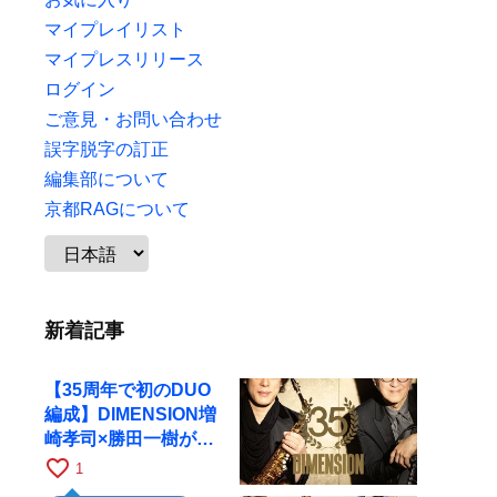
マイプレイリスト
マイプレスリリース
ログイン
ご意見・お問い合わせ
誤字脱字の訂正
編集部について
京都RAGについて
新着記事
【35周年で初のDUO
編成】DIMENSION増
崎孝司×勝田一樹が10
月11日に京都RAGへ
favorite_border
1