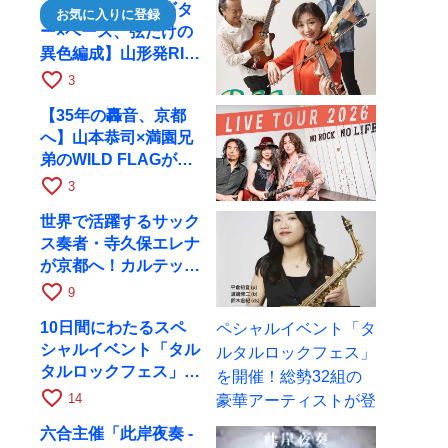
【ヴァイオリン×ギタ
お気に入りに登録
ー×ベース、弦だけの
異色編成】山形発RIM
が初全国ツアーで8月
favorite_border
3
17日にRAGへ
【35年の轟音、京都
へ】山本恭司×満園兄
弟のWILD FLAGが8
月6日にRAGでライブ
favorite_border
3
世界で活躍するサック
ス奏者・寺久保エレナ
が京都へ！カルテッ
ト・ツアー京都公演を
favorite_border
9
10月28日に開催
10日間にわたるスペ
シャルイベント「タル
タルロックフェス」を
開催！総勢32組の豪
favorite_border
14
華アーティストが登場
六合主催「此岸夜奏 -