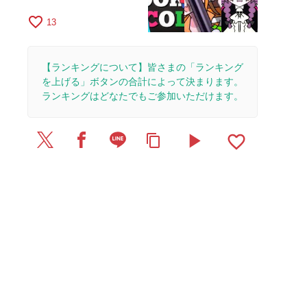
favorite_border
13
【ランキングについて】皆さまの「ランキング
を上げる」ボタンの合計によって決まります。
ランキングはどなたでもご参加いただけます。
play_arrow
favorite_border
content_copy