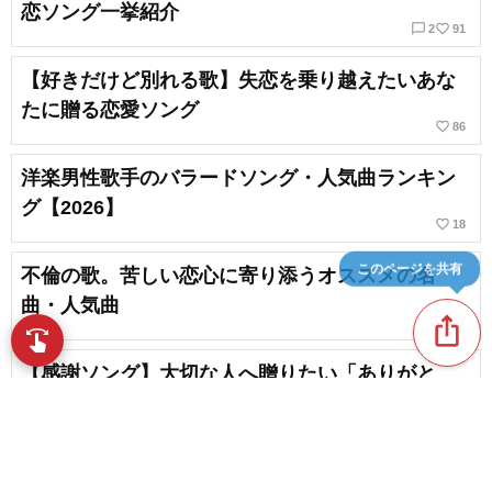
恋ソング一挙紹介
chat_bubble_outline
favorite_border
2
91
【好きだけど別れる歌】失恋を乗り越えたいあな
たに贈る恋愛ソング
favorite_border
86
洋楽男性歌手のバラードソング・人気曲ランキン
グ【2026】
favorite_border
18
このページを共有
不倫の歌。苦しい恋心に寄り添うオススメの名
曲・人気曲
ios_share
favorite_border
307
swipe
指先で音楽をブラウズ
【感謝ソング】大切な人へ贈りたい「ありがと
う」の気持ちを伝える歌
favorite_border
2
Ellie Gouldingのラブソング・人気曲ランキング