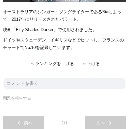
オーストラリアのシンガー・ソングライターであるSiaによっ
て、2017年にリリースされたバラード。
映画「Fifty Shades Darker」で使用されました。
ドイツやスウェーデン、イギリスなどでヒットし、フランスの
チャートでNo.10を記録しています。
expand_less
expand_more
ランキングを上げる
下げる
問題を報告する
chevron_left
chevron_right
前へ
1/1
次へ