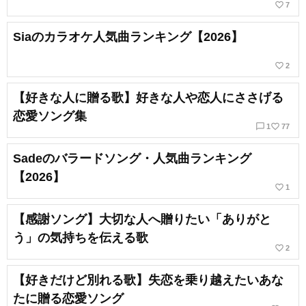
favorite_border
7
Siaのカラオケ人気曲ランキング【2026】
favorite_border
2
【好きな人に贈る歌】好きな人や恋人にささげる
恋愛ソング集
chat_bubble_outline
favorite_border
1
77
Sadeのバラードソング・人気曲ランキング
【2026】
favorite_border
1
【感謝ソング】大切な人へ贈りたい「ありがと
う」の気持ちを伝える歌
favorite_border
2
【好きだけど別れる歌】失恋を乗り越えたいあな
たに贈る恋愛ソング