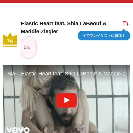
playlist_add
Elastic Heart feat. Shia LaBeouf &
Maddie Ziegler
＋でプレイリストに追加！
1
位
Sia
Sia – Elastic Heart feat. Shia LaBeouf & Maddie Ziegl