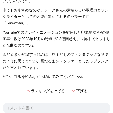
いアルバムです。
中でもおすすめなのが、シーアさんの素晴らしい歌唱力とソン
グライターとしての才能に驚かされる名バラード曲
『Snowman』。
YouTubeでのクレイアニメーションを駆使した印象的なMVの動
画再生数は2023年10月の時点で2.3億回超え、世界中でヒットし
た名曲なのですね。
雪だるまが登場する歌詞は一見子どものファンタジックな物語
のように思えますが、雪だるまをメタファーとしたラブソング
だと言われています。
ぜひ、邦訳を読みながら聴いてみてくださいね。
expand_less
expand_more
ランキングを上げる
下げる