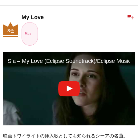
playlist_add
My Love
3
位
Sia
Sia – My Love (Eclipse Soundtrack)/Eclipse Music V
映画トワイライトの挿入歌としても知られるシーアの名曲。