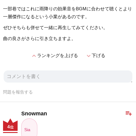
一部巷ではこれに雨降りの効果音をBGMに合わせて聴くとより
一層傑作になるという小業があるのです。
ぜひそちらも併せて一緒に再生してみてください。
曲の良さがさらに引き立ちますよ。
expand_less
expand_more
ランキングを上げる
下げる
問題を報告する
playlist_add
Snowman
4
位
Sia