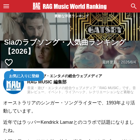
素敵な洋楽ランキング
Siaのラブソング・人気曲ランキング
【2026】
favorite_border
最終更新：
2026/8/4
音楽・遊び・エンタメの総合ウェブメディア
お気に入りに登録
RAG MUSIC 編集部
音楽・遊び・エンタメの総合ウェブメディア「RAG MUSIC」です。音
楽レビュー、イベント、ライフハック、レクリエーションなど素敵な
エンタメ情報をお届けします。
オーストラリアのシンガー・ソングライターで、1993年より活
動しています。
近年ではラッパーKendrick Lamarとのコラボで話題になりまし
たね。