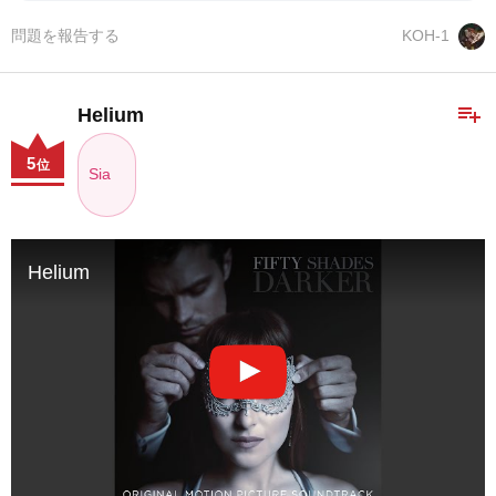
問題を報告する
KOH-1
playlist_add
Helium
5
位
Sia
Helium