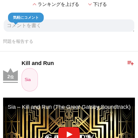
expand_less
expand_more
ランキングを上げる
下げる
気軽にコメント
問題を報告する
playlist_add
Kill and Run
2
位
Sia
Sia – Kill and Run (The Great Gatsby Soundtrack)