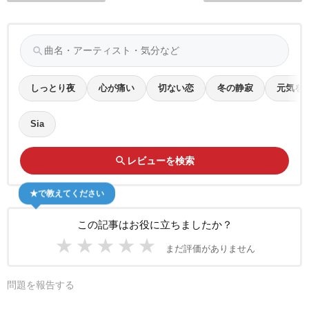
search
しっとり夜
心が痛い
切ない恋
冬の静寂
元気を
Sia
search
レビューを検索
★で教えてください
この記事はお役に立ちましたか？
★
★
★
★
★
まだ評価がありません
問題を報告する