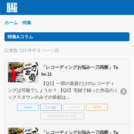
ホーム
特集
特集&コラム
記事数 133 件中 8 ページ目
「レコーディングお悩み一刀両断」Ta
ke.11
【Q1】一部の楽器だけのレコーディ
ングは可能でしょうか？ 【Q2】宅録で録った作品のミ
ックスダウンのみでの依頼は...
Tweet
いいね!
コメント
34
PV
2012年1月17日 0:00
「レコーディングお悩み一刀両断」Ta