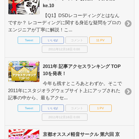
ke.10
【Q1】DSDレコーディングとはなん
ですか？ レコーディングに関する身近な疑問をプロの
エンジニアが丁寧に解説！こ...
Tweet
いいね!
コメント
11
PV
2011年12月18日 0:00
2011年 記事アクセスランキング TOP
10を発表！
今年も残すところあとわずか。そこで
2011年にスタジオラグウェブサイト上にアップされた
記事の中から、最もアクセ...
Tweet
いいね!
コメント
1
PV
2011年12月16日 0:00
京都オススメ軽音サークル 第六回 京