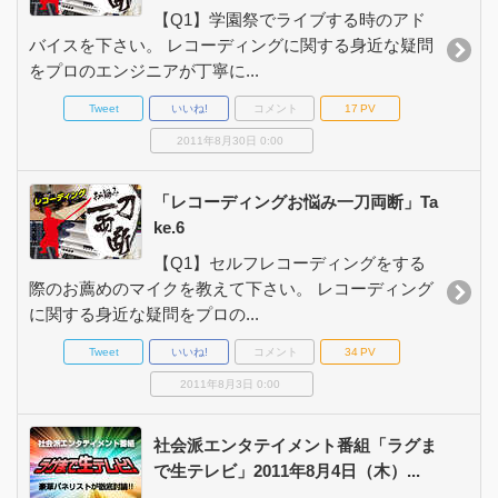
【Q1】学園祭でライブする時のアド
バイスを下さい。 レコーディングに関する身近な疑問
をプロのエンジニアが丁寧に...
Tweet
いいね!
コメント
17
PV
2011年8月30日 0:00
「レコーディングお悩み一刀両断」Ta
ke.6
【Q1】セルフレコーディングをする
際のお薦めのマイクを教えて下さい。 レコーディング
に関する身近な疑問をプロの...
Tweet
いいね!
コメント
34
PV
2011年8月3日 0:00
社会派エンタテイメント番組「ラグま
で生テレビ」2011年8月4日（木）...