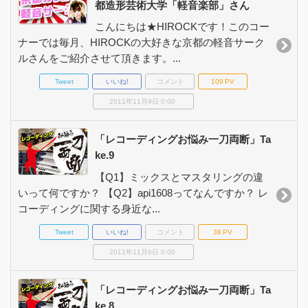
都造形芸術大学「軽音楽部」さん
こんにちは★HIROCKです！このコー
ナーでは毎月、HIROCKの大好きな京都の軽音サーク
ルさんをご紹介させて頂きます。...
Tweet
いいね!
コメント
109
PV
2011年11月9日 0:00
「レコーディングお悩み一刀両断」Ta
ke.9
【Q1】ミックスとマスタリングの違
いって何ですか？ 【Q2】api1608ってなんですか？ レ
コーディングに関する身近な...
Tweet
いいね!
コメント
38
PV
2011年11月6日 0:00
「レコーディングお悩み一刀両断」Ta
ke.8