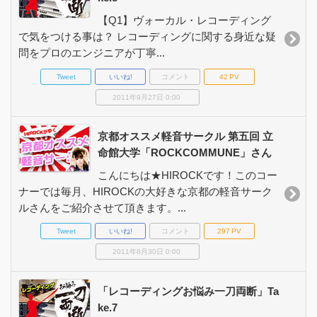
【Q1】ヴォーカル・レコーディング
で気をつける事は？ レコーディングに関する身近な疑
問をプロのエンジニアが丁寧...
Tweet
いいね!
コメント
42
PV
2011年9月27日 0:00
京都オススメ軽音サークル 第五回 立
命館大学「ROCKCOMMUNE」さん
こんにちは★HIROCKです！このコー
ナーでは毎月、HIROCKの大好きな京都の軽音サーク
ルさんをご紹介させて頂きます。...
Tweet
いいね!
コメント
297
PV
2011年8月30日 0:00
「レコーディングお悩み一刀両断」Ta
ke.7