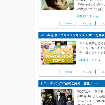
年4月からシンガー
の歴史について詳し
詳細はこちら
Tweet
いいね!
コ
2012年 記事アクセスランキング TOP10を発
今年も残すところ
イトをご覧いただ
年に最もアクセス
詳細はこちら
Tweet
いいね!
コ
レコーディング作品のご紹介｜空色ノート
VOCAL/中小路昌和、
年04月26日より活
ャルバンド！2011年