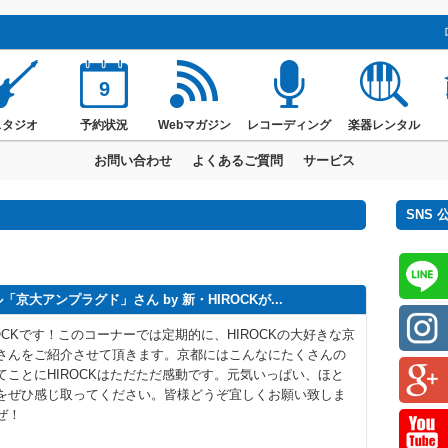
9
スタジオ
予約状況
Webマガジン
レコーディング
楽器レンタル
お問い合わせ
よくあるご質問
サービス
SNS
大アンプラグド」さん by 新・HIROCKが...
OCKです！このコーナーでは定期的に、HIROCKの大好きな京
さんをご紹介させて頂きます。京都にはこんなにたくさんの
てことにHIROCKはただただ感動です。元気いっぱい、ほと
をぜひ感じ取ってください。皆様どうぞ宜しくお願い致しま
ぜ！