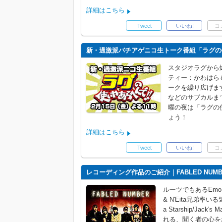
詳細はこちら
Tweet
いいね!
コ
新・過激派バチアゲニコ生トーク番組「ラグの使
スタジオラグから
ティー：かわはら
ークを繰り広げま
などのサブカルま
曜の夜は「ラグの
ょう！
詳細はこちら
Tweet
いいね!
コ
レコーディング作品のご紹介｜FABLED NUMB
ルーツでもあるEmo,Da
& N'Eita兄弟率いる気鋭
a Starship/Jack's
れる、聞く者の心を