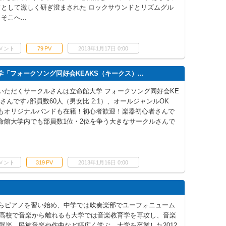
ドとして激しく研ぎ澄まされた ロックサウンドとリズムグル
こへ...
メント
79
PV
2013年1月17日 0:00
「フォークソング同好会KEAKS（キークス）...
いただくサークルさんは立命館大学 フォークソング同好会KE
）さんです♪部員数60人（男女比 2:1）、オールジャンルOK
もオリジナルバンドも在籍！初心者歓迎！楽器初心者さんで
命館大学内でも部員数1位・2位を争う大きなサークルさんで
メント
319
PV
2013年1月16日 0:00
からピアノを習い始め、中学では吹奏楽部でユーフォニューム
高校で音楽から離れるも大学では音楽教育学を専攻し、音楽
器楽、民族音楽や作曲など幅広く学ぶ。大学を卒業した2012