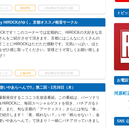
メント
833
PV
2013年2月16日 0:00
トピッ
by HIROCKがゆく。京都オススメ軽音サークル
OCKです！このコーナーでは定期的に、HIROCKの大好きな京
さんをご紹介させて頂きます。京都にはこんなにたくさんの
てことにHIROCKはただただ感動です。元気いっぱい、ほと
をぜひ感じ取ってください。皆様どうぞ宜しくお願い致しま
ぜ！
メント
1.8k
PV
2013年2月16日 0:00
お電話
いやあらへんで!!」第二回・2月28日（木）
河原町
爆裂発信するニコニコ生放送番組。この番組は、パーソナリ
＆HIROCKに、毎回スペシャルゲストを招き、バチアガるト
す。また、旬な京都の「アーティスト」さらには旬な「食」
で紹介します！「夜、眠れない？」いや「眠らせない！」金
使いやあらへんで」で決まり！一緒にバチアガっていきまし
SNS