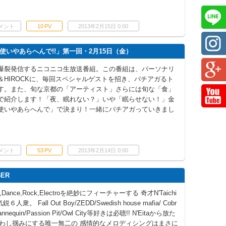
メント
10
PV
2013年2月15日 0:00
いやあらへんで!!」第一回・2月15日（金）
爆裂発信するニコニコ生放送番組。この番組は、パーソナリ
＆HIROCKに、毎回スペシャルゲストを招き、バチアガるト
す。また、旬な京都の「アーティスト」さらには旬な「食」
で紹介します！「夜、眠れない？」いや「眠らせない！」金
使いやあらへんで」で決まり！一緒にバチアガっていきまし
メント
53
PV
2013年2月14日 0:00
ER
nce,Rock,Electroを絶妙にフィーチャーする 奇才N'Taichi
６人衆。 Fall Out Boy/ZEDD/Swedish house mafia/ Cobr
 Mannequin/Passion Pit/Owl City等好きは必聴!! N'Eitaから放た
わし掴みにする唯一無二の 感情的なメロディシングはまさに