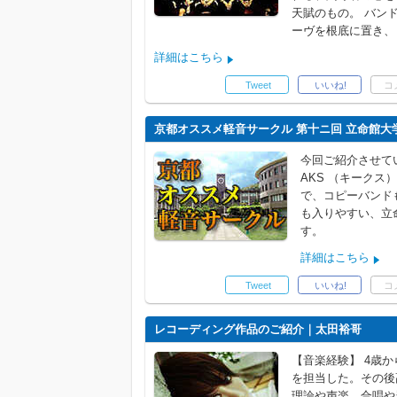
天賦のもの。 バン
ーヴを根底に置き、 そ
詳細はこちら
Tweet
いいね!
コ
京都オススメ軽音サークル 第十ニ回 立命館大学
今回ご紹介させて
AKS （キークス
で、コピーバンド
も入りやすい、立
す。
詳細はこちら
Tweet
いいね!
コ
レコーディング作品のご紹介｜太田裕哥
【音楽経験】 4歳
を担当した。その後
理論や声楽、合唱や