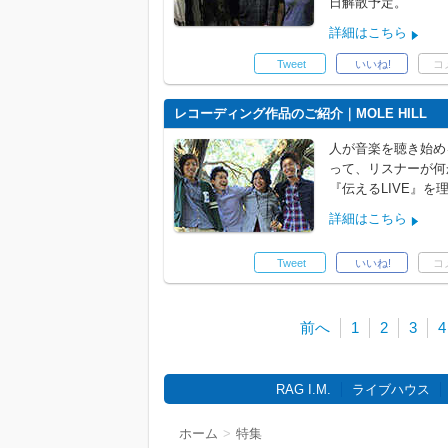
日解散予定。
詳細はこちら
Tweet
いいね!
コ
レコーディング作品のご紹介｜MOLE HILL
人が音楽を聴き始め
って、リスナーが何
『伝えるLIVE』
詳細はこちら
Tweet
いいね!
コ
前へ
1
2
3
4
RAG I.M.
ライブハウス
ホーム
特集