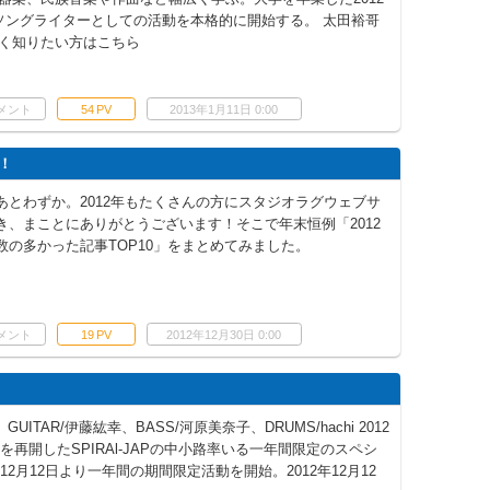
ソングライターとしての活動を本格的に開始する。 太田裕哥
く知りたい方はこちら
メント
54
PV
2013年1月11日 0:00
表！
あとわずか。2012年もたくさんの方にスタジオラグウェブサ
き、まことにありがとうございます！そこで年末恒例「2012
数の多かった記事TOP10」をまとめてみました。
メント
19
PV
2012年12月30日 0:00
GUITAR/伊藤紘幸、BASS/河原美奈子、DRUMS/hachi 2012
動を再開したSPIRAl-JAPの中小路率いる一年間限定のスペシ
12月12日より一年間の期間限定活動を開始。2012年12月12