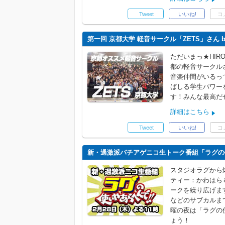
Tweet
いいね!
コ
第一回 京都大学 軽音サークル「ZETS」さん 
ただいまっ★HIR
都の軽音サークル
音楽仲間がいるっ
ばしる学生パワー
す！みんな最高だ
詳細はこちら
Tweet
いいね!
コ
新・過激派バチアゲニコ生トーク番組「ラグの使
スタジオラグから
ティー：かわはら
ークを繰り広げま
などのサブカルま
曜の夜は「ラグの
ょう！