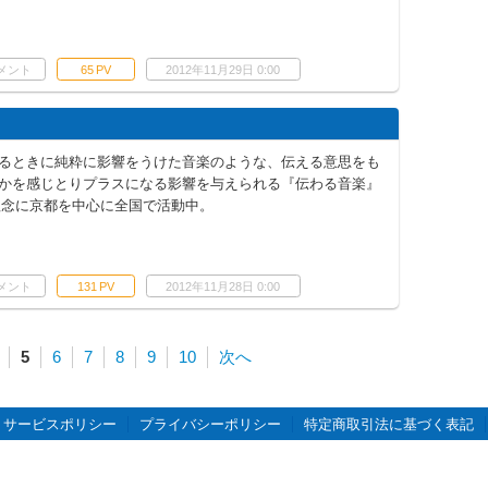
メント
65
PV
2012年11月29日 0:00
るときに純粋に影響をうけた音楽のような、伝える意思をも
かを感じとりプラスになる影響を与えられる『伝わる音楽』
を理念に京都を中心に全国で活動中。
メント
131
PV
2012年11月28日 0:00
5
6
7
8
9
10
次へ
サービスポリシー
プライバシーポリシー
特定商取引法に基づく表記