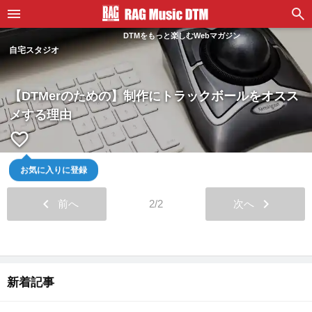
DTMをもっと楽しむWebマガジン
自宅スタジオ
【DTMerのための】制作にトラックボールをオスス
メする理由
favorite_border
お気に入りに登録
chevron_left
chevron_right
前へ
2/2
次へ
新着記事