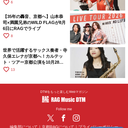
RAGへ
favorite_border
6
【35年の轟音、京都へ】山本恭
司×満園兄弟のWILD FLAGが8月
6日にRAGでライブ
favorite_border
8
世界で活躍するサックス奏者・寺
久保エレナが京都へ！カルテッ
ト・ツアー京都公演を10月28日
に開催
favorite_border
13
DTMをもっと楽しむWebマガジン
Follow me
編集部について
｜
京都RAGについて
｜
プライバシーポリシー