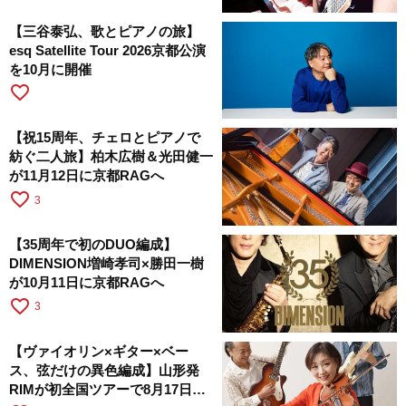
【三谷泰弘、歌とピアノの旅】
esq Satellite Tour 2026京都公演
を10月に開催
favorite_border
【祝15周年、チェロとピアノで
紡ぐ二人旅】柏木広樹＆光田健一
が11月12日に京都RAGへ
favorite_border
3
【35周年で初のDUO編成】
DIMENSION増崎孝司×勝田一樹
が10月11日に京都RAGへ
favorite_border
3
【ヴァイオリン×ギター×ベー
ス、弦だけの異色編成】山形発
RIMが初全国ツアーで8月17日に