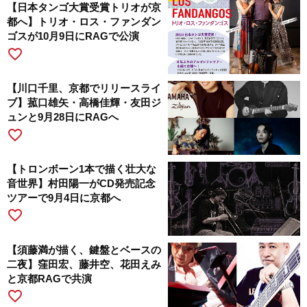
【日本タンゴ大賞受賞トリオが京
都へ】トリオ・ロス・ファンダン
ゴスが10月9日にRAGで公演
favorite_border
【川口千里、京都でリリースライ
ブ】菰口雄矢・高橋佳輝・友田ジ
ュンと9月28日にRAGへ
favorite_border
【トロンボーン1本で描く壮大な
音世界】村田陽一がCD発売記念
ツアーで9月4日に京都へ
favorite_border
【須藤満が描く、鍵盤とベースの
二夜】窪田宏、藤井空、花田えみ
と京都RAGで共演
favorite_border