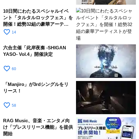
10日間にわたるスペシャルイベ
ント「タルタルロックフェス」を
開催！総勢32組の豪華アーティ
ストが登場
favorite_border
14
六合主催「此岸夜奏 -SHIGAN
YASO- Vol.4」開催決定
favorite_border
60
「Manjiro」が3rdシングルをリ
リース！
favorite_border
58
RAG Music、音楽・エンタメ向
け「プレスリリース機能」を提供
開始