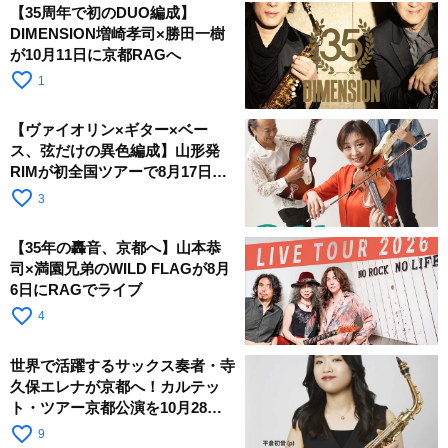
【35周年で初のDUO編成】
DIMENSION増崎孝司×勝田一樹
が10月11日に京都RAGへ
favorite_border
1
【ヴァイオリン×ギター×ベー
ス、弦だけの異色編成】山形発
RIMが初全国ツアーで8月17日に
RAGへ
favorite_border
3
【35年の轟音、京都へ】山本恭
司×満園兄弟のWILD FLAGが8月
6日にRAGでライブ
favorite_border
4
世界で活躍するサックス奏者・寺
久保エレナが京都へ！カルテッ
ト・ツアー京都公演を10月28日
に開催
favorite_border
9