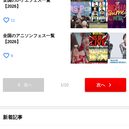
全国のレゲエフェス一覧
【2026】
favorite_border
11
全国のアニソンフェス一覧
【2026】
favorite_border
8
chevron_left
chevron_right
前へ
1/10
次へ
新着記事