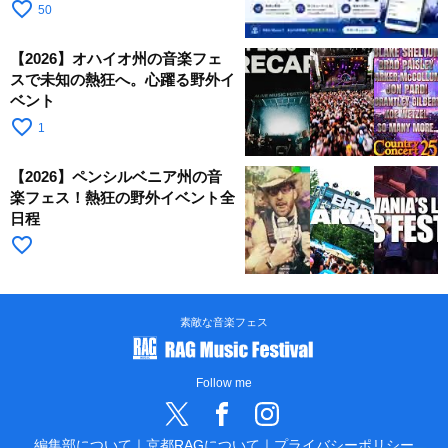
favorite_border
50
【2026】オハイオ州の音楽フェ
スで未知の熱狂へ。心躍る野外イ
ベント
favorite_border
1
【2026】ペンシルベニア州の音
楽フェス！熱狂の野外イベント全
日程
favorite_border
素敵な音楽フェス
Follow me
編集部について
｜
京都RAGについて
｜
プライバシーポリシー