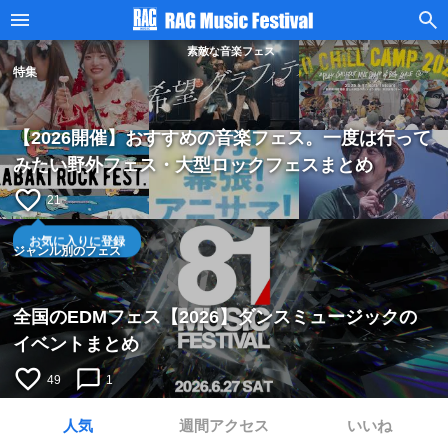
素敵な音楽フェス
特集
【2026開催】おすすめの音楽フェス。一度は行って
みたい野外フェス・大型ロックフェスまとめ
favorite_border
21
お気に入りに登録
ジャンル別のフェス
全国のEDMフェス【2026】ダンスミュージックの
イベントまとめ
favorite_border
chat_bubble_outline
49
1
人気
週間アクセス
いいね