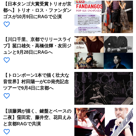
【日本タンゴ大賞受賞トリオが京
都へ】トリオ・ロス・ファンダン
ゴスが10月9日にRAGで公演
favorite_border
【川口千里、京都でリリースライ
ブ】菰口雄矢・高橋佳輝・友田ジ
ュンと9月28日にRAGへ
favorite_border
【トロンボーン1本で描く壮大な
音世界】村田陽一がCD発売記念
ツアーで9月4日に京都へ
favorite_border
【須藤満が描く、鍵盤とベースの
二夜】窪田宏、藤井空、花田えみ
と京都RAGで共演
favorite_border