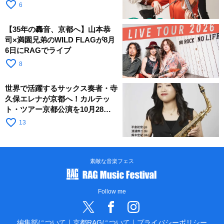
RAGへ
favorite_border
6
【35年の轟音、京都へ】山本恭
司×満園兄弟のWILD FLAGが8月
6日にRAGでライブ
favorite_border
8
世界で活躍するサックス奏者・寺
久保エレナが京都へ！カルテッ
ト・ツアー京都公演を10月28日
に開催
favorite_border
13
素敵な音楽フェス
Follow me
編集部について
｜
京都RAGについて
｜
プライバシーポリシー