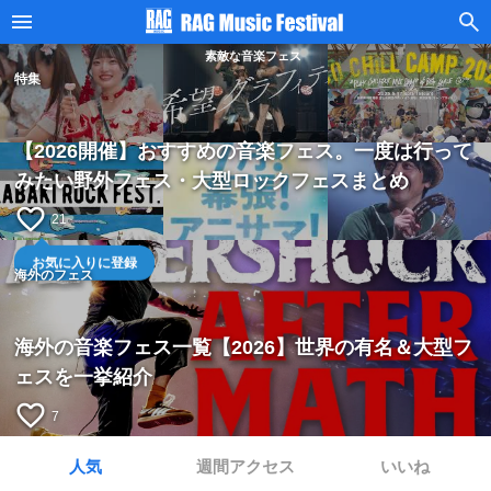
素敵な音楽フェス
特集
【2026開催】おすすめの音楽フェス。一度は行って
みたい野外フェス・大型ロックフェスまとめ
favorite_border
21
お気に入りに登録
海外のフェス
海外の音楽フェス一覧【2026】世界の有名＆大型フ
ェスを一挙紹介
favorite_border
7
人気
週間アクセス
いいね