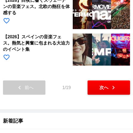
【2026】白夜に響くスウェーデ
ンの音楽フェス。北欧の熱狂を体
感する
favorite_border
【2026】スペインの音楽フェ
ス。熱気と興奮に包まれる大迫力
のイベント集
favorite_border
chevron_left
chevron_right
前へ
1/19
次へ
新着記事