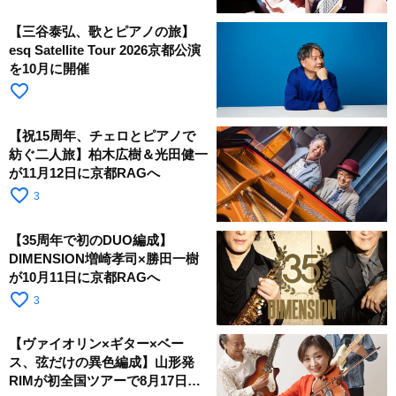
【三谷泰弘、歌とピアノの旅】
esq Satellite Tour 2026京都公演
を10月に開催
favorite_border
【祝15周年、チェロとピアノで
紡ぐ二人旅】柏木広樹＆光田健一
が11月12日に京都RAGへ
favorite_border
3
【35周年で初のDUO編成】
DIMENSION増崎孝司×勝田一樹
が10月11日に京都RAGへ
favorite_border
3
【ヴァイオリン×ギター×ベー
ス、弦だけの異色編成】山形発
RIMが初全国ツアーで8月17日に