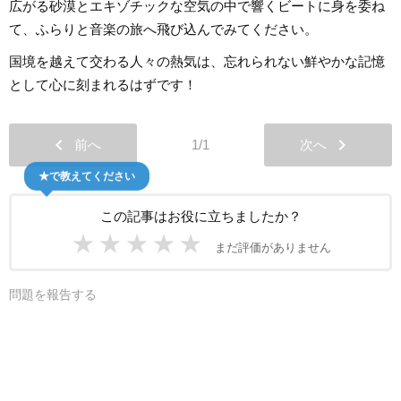
広がる砂漠とエキゾチックな空気の中で響くビートに身を委ね
て、ふらりと音楽の旅へ飛び込んでみてください。
国境を越えて交わる人々の熱気は、忘れられない鮮やかな記憶
として心に刻まれるはずです！
chevron_left
chevron_right
前へ
1/1
次へ
★で教えてください
この記事はお役に立ちましたか？
★
★
★
★
★
まだ評価がありません
問題を報告する