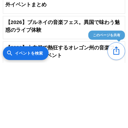
外イベントまとめ
【2026】ブルネイの音楽フェス。異国で味わう魅
惑のライブ体験
このページを共有
【2026】大自然で熱狂するオレゴン州の音楽フェ
ios_share
search
イベントを検索
ス・魅惑の野外イベント
夏の音楽フェス日程まとめ【2026】
favorite_border
2
バーレーンの音楽フェス【2026】知られざる野外
content_copy
イベント日程
favorite_border
【2026】イスラエル開催の音楽フェス日程一覧・