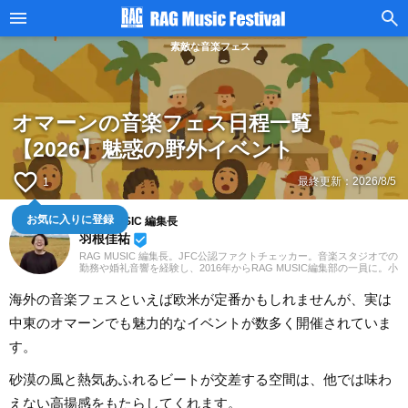
素敵な音楽フェス
オマーンの音楽フェス日程一覧
【2026】魅惑の野外イベント
favorite_border
最終更新：
2026/8/5
1
お気に入りに登録
RAG MUSIC 編集長
羽根佳祐
beenhere
RAG MUSIC 編集長。JFC公認ファクトチェッカー。音楽スタジオでの
勤務や婚礼音響を経験し、2016年からRAG MUSIC編集部の一員に。小
学校ではマーチング、中学校では吹奏楽でクラリネット、高校以降は
バンドでドラムと、さまざまな楽器を経験。各種楽曲紹介記事をはじ
海外の音楽フェスといえば欧米が定番かもしれませんが、実は
め、各地の音楽フェスの紹介記事やライブレポートなど、自身の音楽
活動やこれまでの業務で培った経験を元に日々記事を制作していま
中東のオマーンでも魅力的なイベントが数多く開催されていま
す。音楽は国内外のロックはもちろん、最近ではJ-POPも広く好んで
聴いています。
す。
砂漠の風と熱気あふれるビートが交差する空間は、他では味わ
えない高揚感をもたらしてくれます。