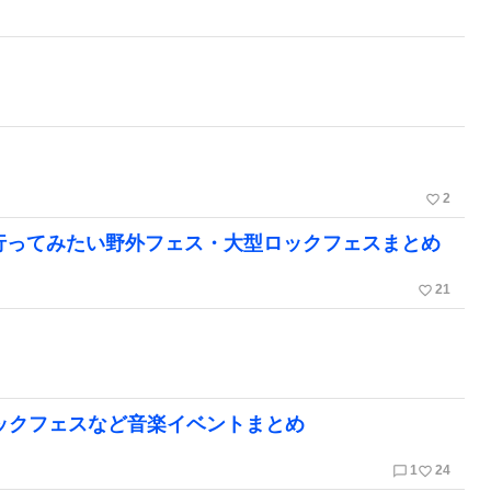
favorite_border
2
は行ってみたい野外フェス・大型ロックフェスまとめ
favorite_border
21
ロックフェスなど音楽イベントまとめ
chat_bubble_outline
favorite_border
1
24