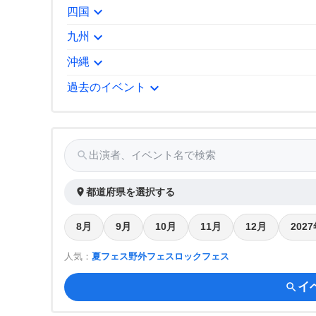
expand_more
四国
expand_more
九州
expand_more
沖縄
expand_more
過去のイベント
search
出演者、イベント名で検索
place
都道府県を選択する
8月
9月
10月
11月
12月
202
人気：
夏フェス
野外フェス
ロックフェス
イ
search