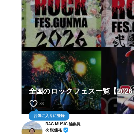
全国のロックフェス一覧【2026
favorite_border
33
お気に入りに登録
RAG MUSIC 編集長
beenhere
羽根佳祐