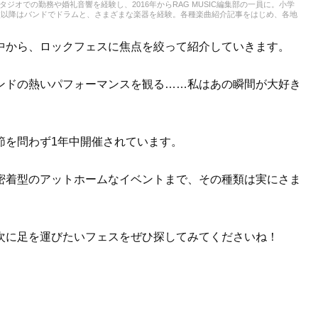
スタジオでの勤務や婚礼音響を経験し、2016年からRAG MUSIC編集部の一員に。小学
校以降はバンドでドラムと、さまざまな楽器を経験。各種楽曲紹介記事をはじめ、各地
楽活動やこれまでの業務で培った経験を元に日々記事を制作しています。音楽は国内外
います。
中から、ロックフェスに焦点を絞って紹介していきます。
ンドの熱いパフォーマンスを観る……私はあの瞬間が大好き
節を問わず1年中開催されています。
密着型のアットホームなイベントまで、その種類は実にさま
次に足を運びたいフェスをぜひ探してみてくださいね！