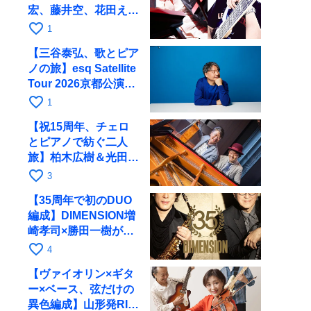
宏、藤井空、花田えみ
と京都RAGで共演
favorite_border
1
【三谷泰弘、歌とピア
ノの旅】esq Satellite
Tour 2026京都公演を
10月に開催
favorite_border
1
【祝15周年、チェロ
とピアノで紡ぐ二人
旅】柏木広樹＆光田健
一が11月12日に京都
favorite_border
3
RAGへ
【35周年で初のDUO
編成】DIMENSION増
崎孝司×勝田一樹が10
月11日に京都RAGへ
favorite_border
4
【ヴァイオリン×ギタ
ー×ベース、弦だけの
異色編成】山形発RIM