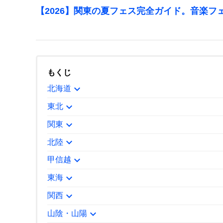
【2026】関東の夏フェス完全ガイド。音楽フ
もくじ
expand_more
北海道
expand_more
東北
expand_more
関東
expand_more
北陸
expand_more
甲信越
expand_more
東海
expand_more
関西
expand_more
山陰・山陽