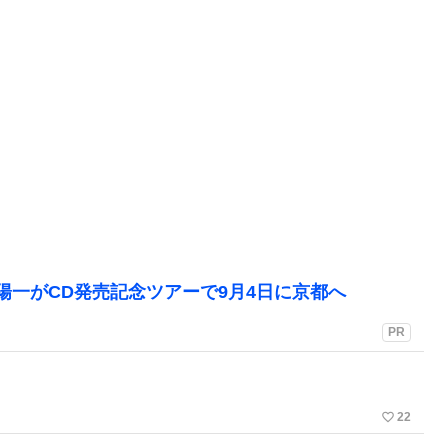
陽一がCD発売記念ツアーで9月4日に京都へ
PR
favorite_border
22