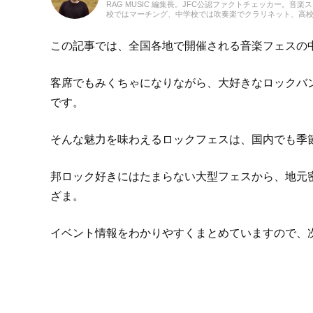
RAG MUSIC 編集長。JFC公認ファクトチェッカー。音楽
校ではマーチング、中学校では吹奏楽でクラリネット、高
の音楽フェスの紹介記事やライブレポートなど、自身の音
のロックはもちろん、最近ではJ-POPも広く好んで聴いて
この記事では、全国各地で開催される音楽フェスの
客席でもみくちゃになりながら、大好きなロックバ
です。
そんな魅力を味わえるロックフェスは、国内でも季
邦ロック好きにはたまらない大型フェスから、地元
ざま。
イベント情報をわかりやすくまとめていますので、