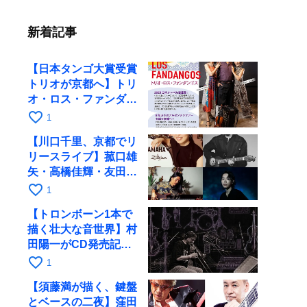
新着記事
【日本タンゴ大賞受賞
トリオが京都へ】トリ
オ・ロス・ファンダン
ゴスが10月9日にRAG
favorite_border
1
で公演
【川口千里、京都でリ
リースライブ】菰口雄
矢・高橋佳輝・友田ジ
ュンと9月28日にRAG
favorite_border
1
へ
【トロンボーン1本で
描く壮大な音世界】村
田陽一がCD発売記念
ツアーで9月4日に京
favorite_border
1
都へ
【須藤満が描く、鍵盤
とベースの二夜】窪田