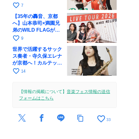
が初全国ツアーで8月
favorite_border
7
17日にRAGへ
【35年の轟音、京都
へ】山本恭司×満園兄
弟のWILD FLAGが8
月6日にRAGでライブ
favorite_border
9
世界で活躍するサック
ス奏者・寺久保エレナ
が京都へ！カルテッ
ト・ツアー京都公演を
favorite_border
14
10月28日に開催
【情報の掲載について】
音楽フェス情報の送信
フォームはこちら
favorite_border
content_copy
33