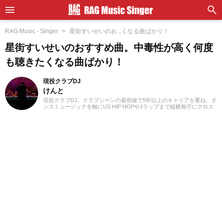
RAG Music - Singer
星街すいせいのお...くなる曲ばかり！
星街すいせいのおすすめ曲。中毒性が高く何度
も聴きたくなる曲ばかり！
現役クラブDJ
けんと
現役クラブDJ。クラブシーンの最前線で5年以上のキャリアを重ね、ダ
ンスミュージックを軸にUS HIP HOPやJラップまで縦横無尽にクロス
オーバー。自作エディットを織り交ぜた確かなミックスワークで、独
自のグルーヴを生み出しフロアを魅了しています。