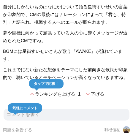
自分にしかないものはなにかについて語る星街すいせいの言葉
が印象的で、CMの最後にはナレーションによって「君も、特
別」と語られ、挑戦する人へのエールが贈られます。
夢や目標に向かって頑張っている人の心に響くメッセージが込
められたCMですね。
BGMには星街すいせいさんが歌う『AWAKE』が流れていま
す。
これまでにない新たな想像をテーマにした前向きな歌詞が印象
的で、聴いているとモチベーションが高くなっていきますね。
タップで応援！
expand_less
expand_more
ランキングを上げる
1
下げる
気軽にコメント
問題を報告する
羽根佳祐