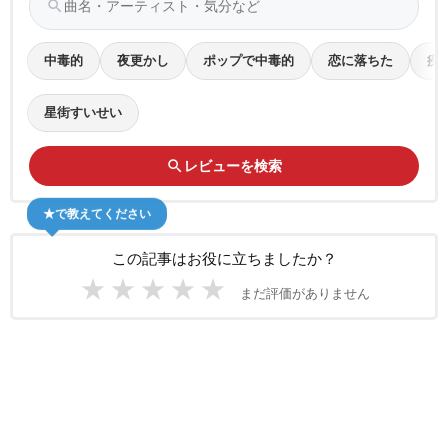
search
中毒的
夜更かし
ポップで中毒的
恋に落ちた
疾
星街すいせい
search
レビューを検索
★で教えてください
この記事はお役に立ちましたか？
★
★
★
★
★
まだ評価がありません