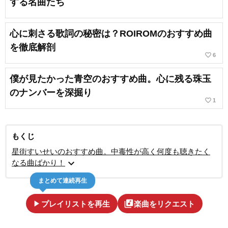
する名曲たち
心に刺さる歌詞の秘密は？ROIROMのおすすめ曲
を徹底解剖
favorite_border
6
僕が見たかった青空のおすすめ曲。心に残る珠玉
のナンバーを深掘り
favorite_border
1
もくじ
星街すいせいのおすすめ曲。中毒性が高く何度も聴きたく
expand_more
なる曲ばかり！
まとめて連続再生
play_arrow
library_music
プレイリストを再生
楽曲をリクエスト