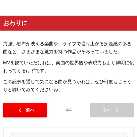
おわりに
力強い歌声が映える楽曲や、ライブで盛り上がる疾走感のある
曲など、さまざまな魅力を持つ作品がそろっていました。
MVを観ていただければ、楽曲の世界観や表現力もより鮮明に伝
わってくるはずです。
この記事を通して気になる曲が見つかれば、ぜひ何度もじっく
りと聴いてみてくださいね。
chevron_left
chevron_right
前へ
4/4
次へ