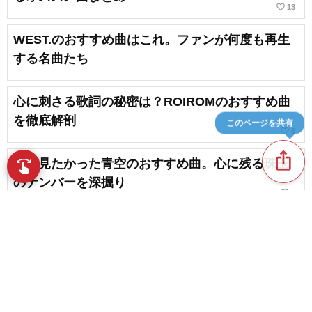
favorite_border
13
WEST.のおすすめ曲はこれ。ファンが何度も再生
する名曲たち
心に刺さる歌詞の秘密は？ROIROMのおすすめ曲
を徹底解剖
このページを共有
favorite_border
6
ios_share
僕が見たかった青空のおすすめ曲。心に残る珠玉
swipe
指先で音楽をブラウズ
のナンバーを深掘り
favorite_border
1
日向坂46のおすすめ曲・心に残る人気曲を一挙ご
紹介
favorite_border
1
content_copy
≠MEのおすすめ曲。心つかむキュートな名曲をた
っぷりご紹介