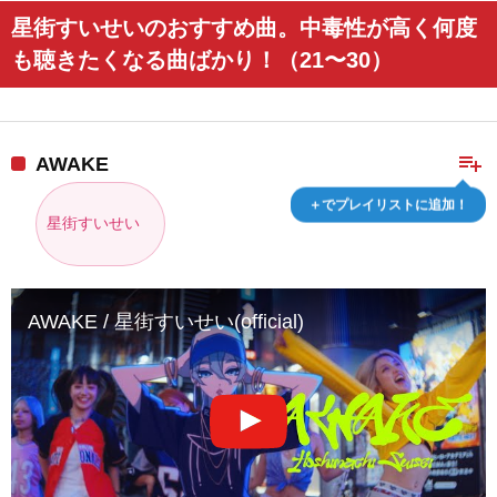
星街すいせいのおすすめ曲。中毒性が高く何度
も聴きたくなる曲ばかり！（21〜30）
playlist_add
AWAKE
＋でプレイリストに追加！
星街すいせい
AWAKE / 星街すいせい(official)