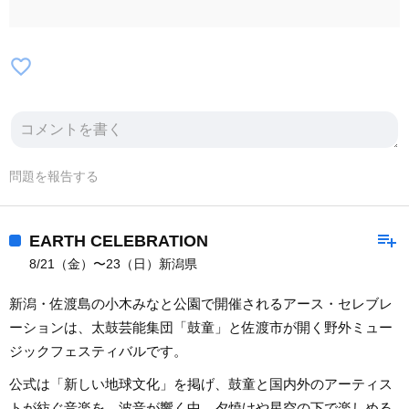
favorite_border
問題を報告する
playlist_add
EARTH CELEBRATION
8/21（金）〜23（日）新潟県
新潟・佐渡島の小木みなと公園で開催されるアース・セレブレ
ーションは、太鼓芸能集団「鼓童」と佐渡市が開く野外ミュー
ジックフェスティバルです。
公式は「新しい地球文化」を掲げ、鼓童と国内外のアーティス
トが紡ぐ音楽を、波音が響く中、夕焼けや星空の下で楽しめる