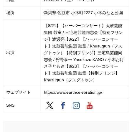
場所
新潟県 佐渡市 小木町2227 小木みなと公園
【8/21】【ハーバーコンサート】太鼓芸能
集団 鼓童 / 三宅島芸能同志会【特別フリン
ジ】渡辺亮【8/22】【ハーバーコンサー
ト】太鼓芸能集団 鼓童 / Khusugtun（フス
出演
グトゥン）【特別フリンジ】三宅島芸能同
志会 / 狩野泰一 Yasukazu KANO / 小木おけ
さ子ども連【8/23】【ハーバーコンサー
ト】太鼓芸能集団 鼓童【特別フリンジ】
Khusugtun（フスグトゥン）
ウェブサイト
https://www.earthcelebration.jp/
SNS