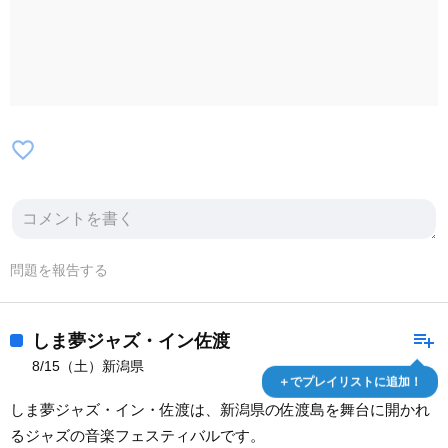
favorite_border
問題を報告する
playlist_add
しま夢ジャズ・イン佐渡
8/15（土）新潟県
＋でプレイリストに追加！
しま夢ジャズ・イン・佐渡は、新潟県の佐渡島を舞台に開かれ
るジャズの音楽フェスティバルです。