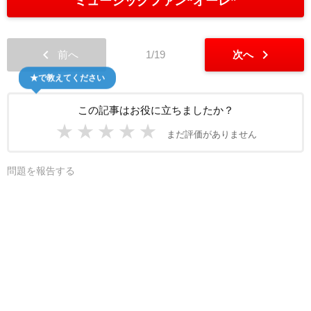
ミュージックファン“オーレ”
chevron_left
chevron_right
前へ
1/19
次へ
★で教えてください
この記事はお役に立ちましたか？
★
★
★
★
★
まだ評価がありません
問題を報告する