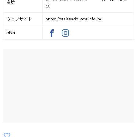
場所
渡
ウェブサイト
https://oasissado.localinfo.jp/
SNS
favorite_border