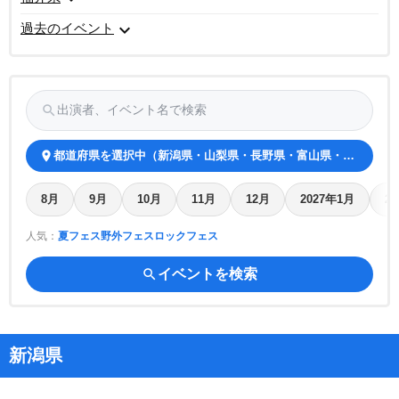
expand_more
過去のイベント
search
出演者、イベント名で検索
place
都道府県を選択中（新潟県・山梨県・長野県・富山県・石川県・
8月
9月
10月
11月
12月
2027年1月
2
人気：
夏フェス
野外フェス
ロックフェス
search
イベントを検索
新潟県