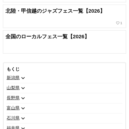
北陸・甲信越のジャズフェス一覧【2026】
favorite_border
1
全国のローカルフェス一覧【2026】
もくじ
expand_more
新潟県
expand_more
山梨県
expand_more
長野県
expand_more
富山県
expand_more
石川県
expand_more
福井県