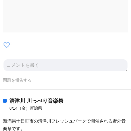
favorite_border
問題を報告する
清津川 川っぺり音楽祭
8/14（金）新潟県
新潟県十日町市の清津川フレッシュパークで開催される野外音
楽祭です。