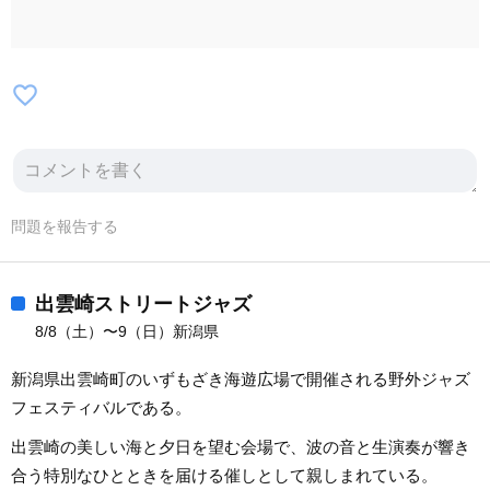
favorite_border
問題を報告する
出雲崎ストリートジャズ
8/8（土）〜9（日）新潟県
新潟県出雲崎町のいずもざき海遊広場で開催される野外ジャズ
フェスティバルである。
出雲崎の美しい海と夕日を望む会場で、波の音と生演奏が響き
合う特別なひとときを届ける催しとして親しまれている。