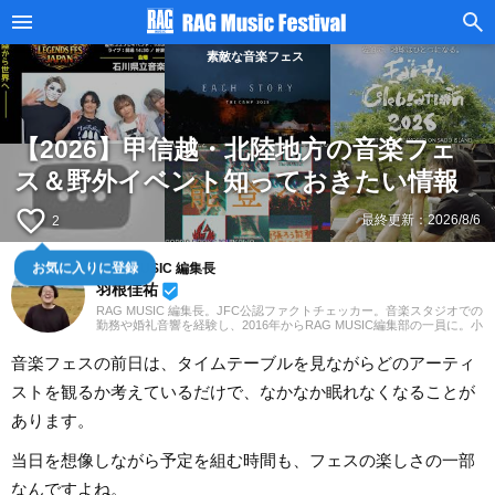
素敵な音楽フェス
【2026】甲信越・北陸地方の音楽フェ
ス＆野外イベント知っておきたい情報
favorite_border
最終更新：
2026/8/6
2
RAG MUSIC 編集長
お気に入りに登録
羽根佳祐
beenhere
RAG MUSIC 編集長。JFC公認ファクトチェッカー。音楽スタジオでの
勤務や婚礼音響を経験し、2016年からRAG MUSIC編集部の一員に。小
学校ではマーチング、中学校では吹奏楽でクラリネット、高校以降は
バンドでドラムと、さまざまな楽器を経験。各種楽曲紹介記事をはじ
音楽フェスの前日は、タイムテーブルを見ながらどのアーティ
め、各地の音楽フェスの紹介記事やライブレポートなど、自身の音楽
活動やこれまでの業務で培った経験を元に日々記事を制作していま
ストを観るか考えているだけで、なかなか眠れなくなることが
す。音楽は国内外のロックはもちろん、最近ではJ-POPも広く好んで
聴いています。
あります。
当日を想像しながら予定を組む時間も、フェスの楽しさの一部
なんですよね。