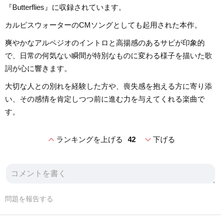
『Butterflies』に収録されています。
カルピスウォーターのCMソングとしても起用された本作。
爽やかなアルペジオのイントロと高揚感のあるサビが印象的
で、日常の何気ない瞬間が特別なものに変わる様子を描いた歌
詞が心に響きます。
大切な人との別れを経験した方や、喪失感を抱える方に寄り添
い、その感情を肯定しつつ前に進む力を与えてくれる楽曲で
す。
expand_less
expand_more
ランキングを上げる
42
下げる
問題を報告する