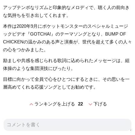
アップテンポなリズムと印象的なメロディで、聴く人の前向き
な気持ちを引き出してくれます。
本作は2020年9月にポケットモンスターのスペシャルミュージ
ックビデオ『GOTCHA!』のテーマソングとなり、BUMP OF
CHICKENの温かみのある声と演奏が、世代を超えて多くの人々
の心をつかみました。
励ましや共感を感じられる歌詞に込められたメッセージは、組
体操のような集団演技にぴったり。
目標に向かって全員で心をひとつにするときに、その思いを一
層高めてくれる応援ソングとしてお勧めです。
expand_less
expand_more
ランキングを上げる
22
下げる