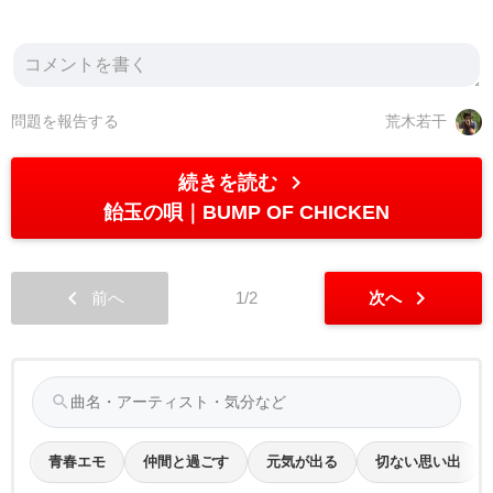
問題を報告する
荒木若干
chevron_right
続きを読む
飴玉の唄
BUMP OF CHICKEN
chevron_left
chevron_right
前へ
1/2
次へ
search
青春エモ
仲間と過ごす
元気が出る
切ない思い出