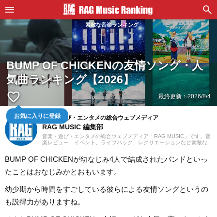
素敵な音楽ランキング
BUMP OF CHICKENの友情ソング・人
気曲ランキング【2026】
favorite_border
最終更新：
2026/8/4
お気に入りに登録
音楽・遊び・エンタメの総合ウェブメディア
RAG MUSIC 編集部
音楽・遊び・エンタメの総合ウェブメディア「RAG MUSIC」です。音
楽レビュー、イベント、ライフハック、レクリエーションなど素敵な
エンタメ情報をお届けします。
BUMP OF CHICKENが幼なじみ4人で結成されたバンドといっ
たことはおなじみかとおもいます。
幼少期から時間をすごしている彼らによる友情ソングというの
も説得力がありますね。