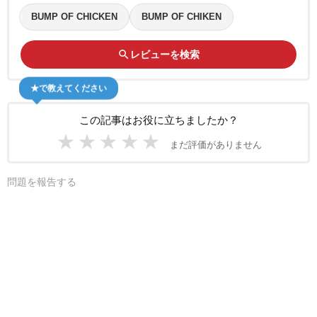
BUMP OF CHICKEN
BUMP OF CHIKEN
search
レビューを検索
★で教えてください
この記事はお役に立ちましたか？
★
★
★
★
★
まだ評価がありません
問題を報告する