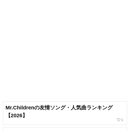
Mr.Childrenの友情ソング・人気曲ランキング
【2026】
favorite_border
1