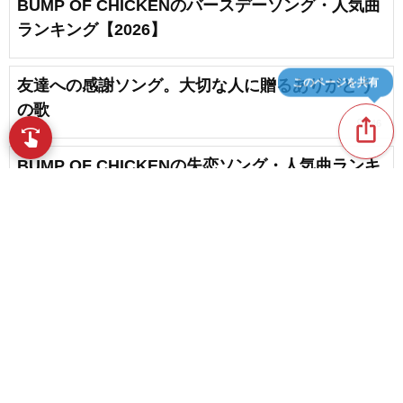
BUMP OF CHICKENのバースデーソング・人気曲
ランキング【2026】
このページを共有
友達への感謝ソング。大切な人に贈るありがとう
の歌
ios_share
favorite_border
46
swipe
指先で音楽をブラウズ
BUMP OF CHICKENの失恋ソング・人気曲ランキ
ング【2026】
favorite_border
5
BUMP OF CHICKENのクリスマスソング・人気曲
ランキング【2026】
content_copy
人気の友情ソングランキング【2026】
play_arrow
favorite_border
23
favorite_border