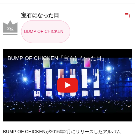
playlist_add
宝石になった日
2
位
BUMP OF CHICKEN
BUMP OF CHICKEN「宝石になった日」
BUMP OF CHICKENが2016年2月にリリースしたアルバム