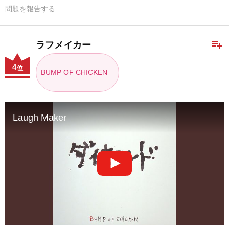
問題を報告する
playlist_add
ラフメイカー
4
位
BUMP OF CHICKEN
Laugh Maker