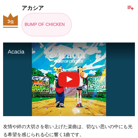
playlist_add
アカシア
3
位
BUMP OF CHICKEN
Acacia
友情や絆の大切さを歌い上げた楽曲は、切ない思いの中にも光
る希望を感じられる心に響く1曲です。