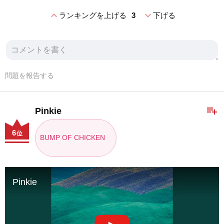
expand_less
expand_more
ランキングを上げる
3
下げる
問題を報告する
playlist_add
Pinkie
6
位
BUMP OF CHICKEN
Pinkie