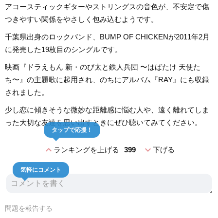
アコースティックギターやストリングスの音色が、不安定で傷
つきやすい関係をやさしく包み込むようです。
千葉県出身のロックバンド、BUMP OF CHICKENが2011年2月
に発売した19枚目のシングルです。
映画『ドラえもん 新・のび太と鉄人兵団 〜はばたけ 天使た
ち〜』の主題歌に起用され、のちにアルバム『RAY』にも収録
されました。
少し恋に傾きそうな微妙な距離感に悩む人や、遠く離れてしま
った大切な友達を思い出すときにぜひ聴いてみてください。
タップで応援！
expand_less
expand_more
ランキングを上げる
399
下げる
気軽にコメント
問題を報告する