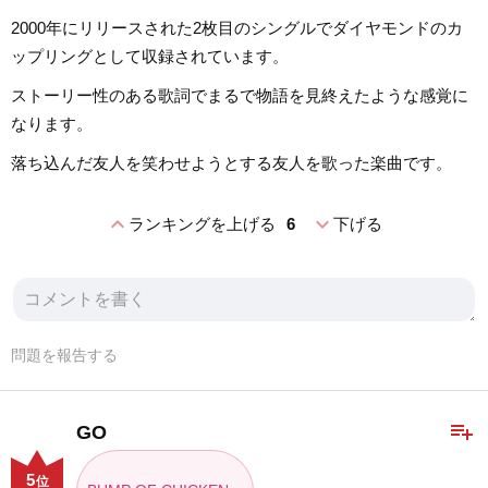
2000年にリリースされた2枚目のシングルでダイヤモンドのカ
ップリングとして収録されています。
ストーリー性のある歌詞でまるで物語を見終えたような感覚に
なります。
落ち込んだ友人を笑わせようとする友人を歌った楽曲です。
expand_less
expand_more
ランキングを上げる
6
下げる
問題を報告する
playlist_add
GO
5
位