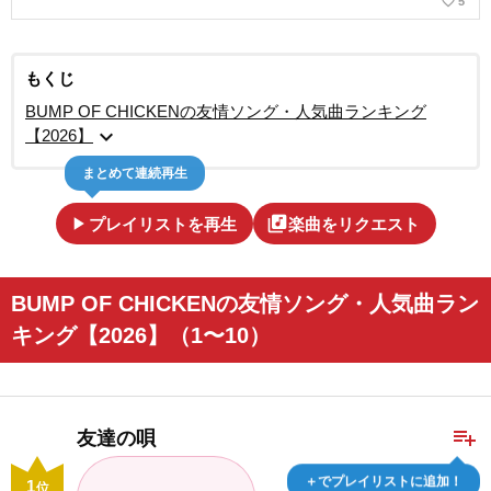
favorite_border
5
もくじ
BUMP OF CHICKENの友情ソング・人気曲ランキング
expand_more
【2026】
まとめて連続再生
play_arrow
library_music
プレイリストを再生
楽曲をリクエスト
BUMP OF CHICKENの友情ソング・人気曲ラン
キング【2026】（1〜10）
playlist_add
友達の唄
＋でプレイリストに追加！
1
位