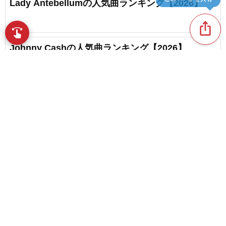
このページを共有
Lady Antebellumの人気曲ランキング【2026】
ios_share
favorite_border
9
swipe
指先で音楽をブラウズ
Johnny Cashの人気曲ランキング【2026】
favorite_border
1
Faith Hillの人気曲ランキング【2026】
content_copy
Dixie Chicksの人気曲ランキング【2026】
play_arrow
favorite_border
Judy Garlandの人気曲ランキング【2026】