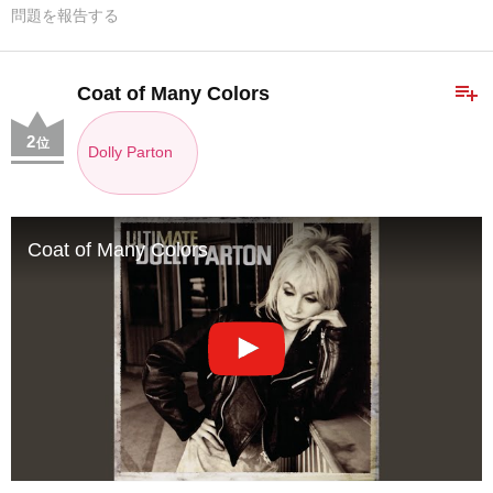
問題を報告する
playlist_add
Coat of Many Colors
2
位
Dolly Parton
Coat of Many Colors