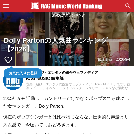
素敵な洋楽ランキング
Dolly Partonの人気曲ランキング
【2026】
favorite_border
最終更新：
2026/8/4
お気に入りに登録
音楽・遊び・エンタメの総合ウェブメディア
RAG MUSIC 編集部
音楽・遊び・エンタメの総合ウェブメディア「RAG MUSIC」です。音
楽レビュー、イベント、ライフハック、レクリエーションなど素敵な
エンタメ情報をお届けします。
1955年から活動し、カントリーだけでなくポップスでも成功し
た女性シンガー、Dolly Parton。
現在のポップシンガーとは比べ物にならない圧倒的な声量とリ
ズム感で、今聴いてもおどろきます。