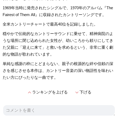
1969年当時に発売されたシングルで、1970年のアルバム『The
Fairest of Them All』に収録されたカントリーソングです。
全米カントリーチャートで最高40位を記録しました。
穏やかで伝統的なカントリーサウンドに乗せて、精神病院のよ
うな場所に閉じ込められた女性が、幼いころから頼りにしてき
た父親に「迎えに来て」と救いを求めるという、非常に重く劇
的な物語が歌われています。
単純な感謝の枠にとどまらない、親子の根源的な絆や信頼の深
さを感じさせる本作は、カントリー音楽の深い物語性を味わい
たい方にぴったりな一曲です。
expand_less
expand_more
ランキングを上げる
下げる