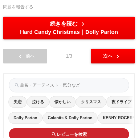
問題を報告する
chevron_right
続きを読む
Hard Candy Christmas
Dolly Parton
chevron_left
chevron_right
前へ
1/3
次へ
search
失恋
泣ける
懐かしい
クリスマス
夜ドライブ
Dolly Parton
Galantis & Dolly Parton
KENNY ROGERS 
search
レビューを検索