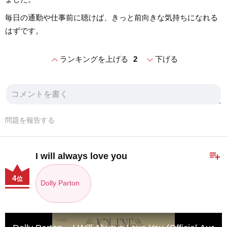
毎日の通勤や仕事前に聴けば、きっと前向きな気持ちになれる
はずです。
expand_less
expand_more
ランキングを上げる
2
下げる
問題を報告する
playlist_add
I will always love you
4
位
Dolly Parton