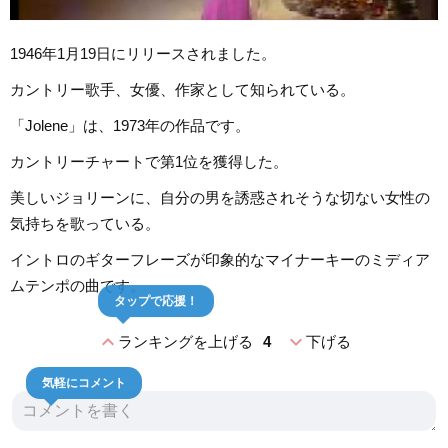
1946年1月19日にリリースされました。
カントリー歌手、女優、作家として知られている。
「Jolene」は、1973年の作品です。
カントリーチャートで第1位を獲得した。
美しいジョリーンに、自分の男を誘惑されそうな切ない女性の
気持ちを歌っている。
イントロのギターフレーズが印象的なマイナーキーのミディア
ムテンポの曲です。
タップで応援！
expand_less
expand_more
ランキングを上げる
4
下げる
気軽にコメント