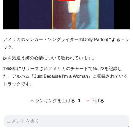
アメリカのシンガー・ソングライターのDolly Partonによるトラ
ック。
妹を気遣う姉の心情について歌われています。
1968年にリリースされアメリカのチャートでNo.22を記録し
た、アルバム「Just Because I’m a Woman」に収録されている
トラックです。
expand_less
expand_more
ランキングを上げる
1
下げる