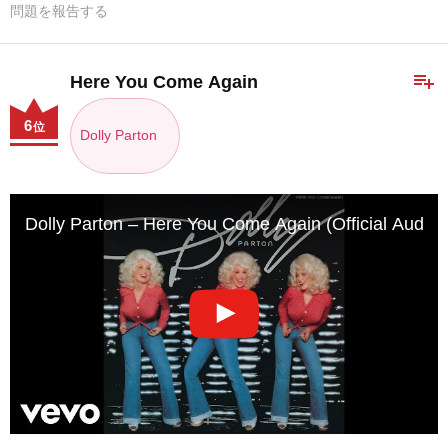
問題を報告する
playlist_add
Here You Come Again
6
位
Dolly Parton
Dolly Parton – Here You Come Again (Official Audio)