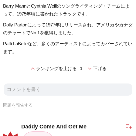
Barry MannとCynthia Weillのソングライティング・チームによ
って、1975年頃に書かれたトラックです。
Dolly Partonによって1977年にリリースされ、アメリカやカナダ
のチャートでNo.1を獲得しました。
Patti LaBelleなど、多くのアーティストによってカバーされてい
ます。
expand_less
expand_more
ランキングを上げる
1
下げる
問題を報告する
playlist_add
Daddy Come And Get Me