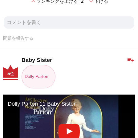
expand_less
expand_more
ランキングを上げる
2
下げる
問題を報告する
playlist_add
Baby Sister
5
位
Dolly Parton
Dolly Parton 11 Baby Sister