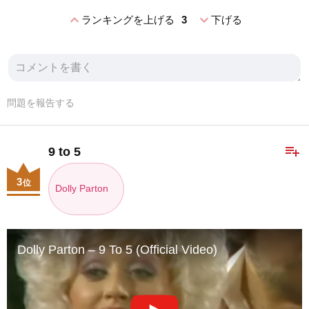
expand_less
expand_more
ランキングを上げる
3
下げる
問題を報告する
playlist_add
9 to 5
3
位
Dolly Parton
Dolly Parton – 9 To 5 (Official Video)