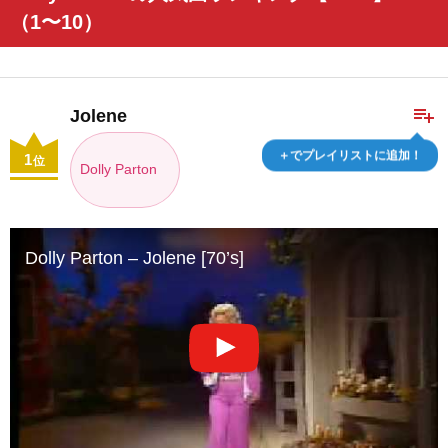
（1〜10）
playlist_add
Jolene
＋でプレイリストに追加！
1
位
Dolly Parton
Dolly Parton – Jolene [70’s]