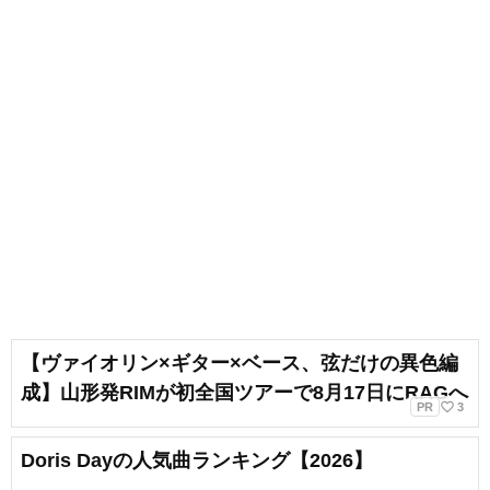
【ヴァイオリン×ギター×ベース、弦だけの異色編
成】山形発RIMが初全国ツアーで8月17日にRAGへ
favorite_border
PR
3
Doris Dayの人気曲ランキング【2026】