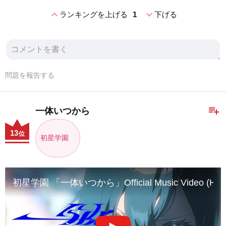
expand_less
expand_more
ランキングを上げる
1
下げる
問題を報告する
playlist_add
一体いつから
13
位
初星学園
初星学園 「一体いつから」Official Music Video (HATSUB