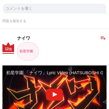
問題を報告する
playlist_add
ナイワ
12
位
初星学園
初星学園 「ナイワ」Lyric Video (HATSUBOSHI GAK