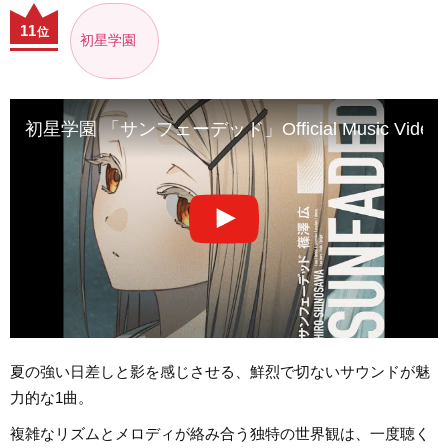
11
位
初星学園
初星学園 「サンフェーデッド」Official Music Video (
夏の強い日差しと影を感じさせる、鮮烈で切ないサウンドが魅
力的な1曲。
複雑なリズムとメロディが絡み合う独特の世界観は、一度聴く