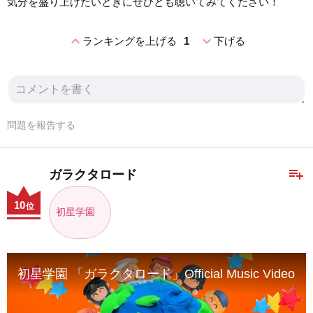
気分を盛り上げたいときにぜひとも聴いてみてください！
expand_less
expand_more
ランキングを上げる
1
下げる
問題を報告する
playlist_add
ガラクタロード
10
位
初星学園
初星学園 「ガラクタロード」Official Music Video (H