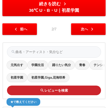
chevron_right
続きを読む
36℃ U・B・U
初星学園
chevron_left
chevron_right
前へ
2/7
次へ
search
元気出す
学園生活
踊りたい気分
青春
テンショ
初星学園
初星学園,Giga,花海咲希
search
レビューを検索
★で教えてください