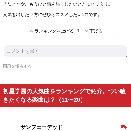
うなときや、もうひと踏ん張りしたいときにピッタリ。
元気を出したい方にぜひオススメしたい1曲です。
expand_less
expand_more
ランキングを上げる
1
下げる
問題を報告する
初星学園の人気曲をランキングで紹介。つい聴
きたくなる楽曲は？（11〜20）
playlist_add
サンフェーデッド