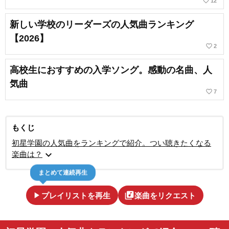
favorite_border
12
新しい学校のリーダーズの人気曲ランキング
【2026】
favorite_border
2
高校生におすすめの入学ソング。感動の名曲、人
気曲
favorite_border
7
もくじ
初星学園の人気曲をランキングで紹介。つい聴きたくなる
expand_more
楽曲は？
まとめて連続再生
play_arrow
library_music
プレイリストを再生
楽曲をリクエスト