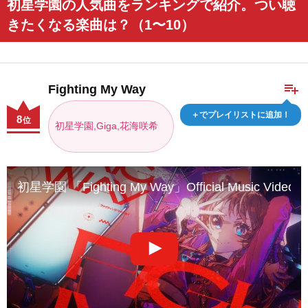
初星学園の人気曲をランキングで紹介。つい聴
きたくなる楽曲は？（1〜10）
playlist_add
Fighting My Way
＋でプレイリストに追加！
8
位
初星学園,Giga,花海咲希
初星学園 「Fighting My Way」Official Music Video 