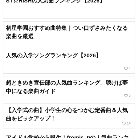
ST☆RISHの人気曲ランキング【2026】
初星学園おすすめ曲特集｜つい口ずさみたくなる
楽曲を厳選
人気の入学ソングランキング【2026】
favorite_border
4
超ときめき宣伝部の人気曲ランキング。聴けば夢
中になる楽曲ガイド
favorite_border
2
【入学式の曲】小学生の心をつかむ定番曲＆人気
曲をピックアップ！
favorite_border
14
アイドル学校から誕生！fromis_9の人気曲ランキ