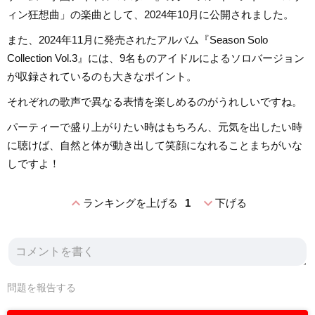
ィン狂想曲」の楽曲として、2024年10月に公開されました。
また、2024年11月に発売されたアルバム『Season Solo
Collection Vol.3』には、9名ものアイドルによるソロバージョン
が収録されているのも大きなポイント。
それぞれの歌声で異なる表情を楽しめるのがうれしいですね。
パーティーで盛り上がりたい時はもちろん、元気を出したい時
に聴けば、自然と体が動き出して笑顔になれることまちがいな
しですよ！
expand_less
expand_more
ランキングを上げる
1
下げる
問題を報告する