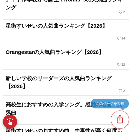
ング
favorite_border
2
星街すいせいの人気曲ランキング【2026】
favorite_border
14
Orangestarの人気曲ランキング【2026】
favorite_border
12
新しい学校のリーダーズの人気曲ランキング
【2026】
favorite_border
2
このページを共有
高校生におすすめの入学ソング。感動の名曲、人
気曲
ios_share
favorite_border
7
swipe
指先で音楽をブラウズ
星街すいせいのおすすめ曲。中毒性が高く何度も