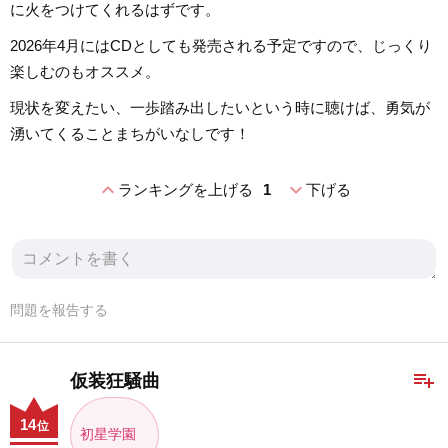
に火をつけてくれるはずです。
2026年4月にはCDとしても発売される予定ですので、じっくり
楽しむのもオススメ。
現状を変えたい、一歩踏み出したいという時に聴けば、勇気が
湧いてくることまちがいなしです！
expand_less
expand_more
ランキングを上げる
1
下げる
問題を報告する
playlist_add
仮装狂騒曲
14
位
初星学園