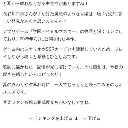
と耳から離れなくなる中毒性がありますね！
長谷川白紙さんが手がけた魔法のような音楽は、聴くたびに新
しい発見があると思いませんか？
アプリゲーム『学園アイドルマスター』の物語と深くリンクし
ており、2025年7月に公開された本作。
ゲーム内のシナリオやSSRカードとも連動しているため、プレ
イしながら聴くと感動もひとしおです。
歌詞に描かれた、記憶が光に溶けていくような感覚は、青春の
儚さを感じたい人にピッタリ！
夏の終わりや夕暮れ時に、一人でじっくりと浸ってみるのもオ
ススメです。
音楽ファンも唸る完成度まちがいなしですね。
expand_less
expand_more
ランキングを上げる
1
下げる