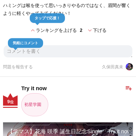
ハミングは喉を使って思いっきりやるのではなく、眉間が響く
ように軽くやってみてください！
タップで応援！
expand_less
expand_more
ランキングを上げる
2
下げる
気軽にコメント
問題を報告する
久保田真未
playlist_add
Try it now
9
位
初星学園
【学マス】花海 咲季 誕生日記念Single「Try it n