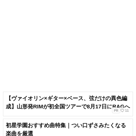
【ヴァイオリン×ギター×ベース、弦だけの異色編
成】山形発RIMが初全国ツアーで8月17日にRAGへ
favorite_border
PR
11
初星学園おすすめ曲特集｜つい口ずさみたくなる
楽曲を厳選