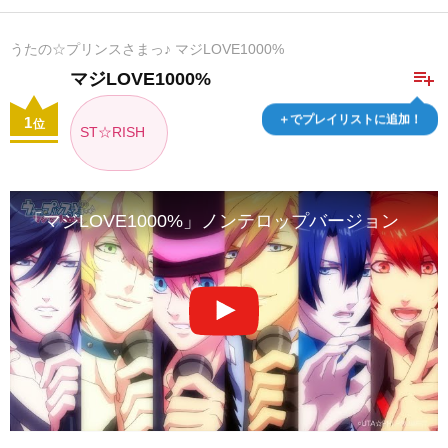
うたの☆プリンスさまっ♪ マジLOVE1000%
playlist_add
マジLOVE1000%
＋でプレイリストに追加！
1
位
ST☆RISH
「マジLOVE1000%」ノンテロップバージョン