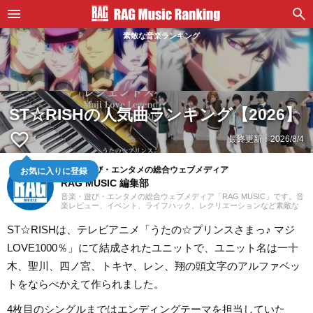
素敵な音楽ランキング
ST☆RISHの人気曲ランキング【2026】
favorite_border
最終更新：
2026/8/4
お気に入りに登録
音楽・遊び・エンタメの総合ウェブメディア
RAG MUSIC 編集部
音楽・遊び・エンタメの総合ウェブメディア「RAG MUSIC」です。音
楽レビュー、イベント、ライフハック、レクリエーションなど素敵な
エンタメ情報をお届けします。
ST☆RISHは、テレビアニメ「うたの☆プリンスさまっ♪ マジ
LOVE1000％」にて結成されたユニットで、ユニット名は一十
木、聖川、四ノ宮、トキヤ、レン、翔の頭文字のアルファベッ
トをならべかえて作られました。
4枚目のシングルまではエンディングテーマを担当していた