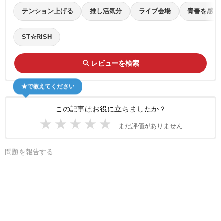
テンション上げる
推し活気分
ライブ会場
青春を感じ
ST☆RISH
search
レビューを検索
★で教えてください
この記事はお役に立ちましたか？
★
★
★
★
★
まだ評価がありません
問題を報告する