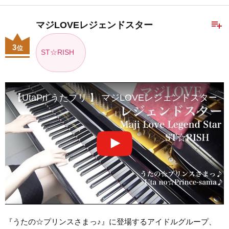
playlist_add
マジLOVEレジェンドスター
3
位
ST☆RISH
【UtaPri うたプリ 】 マジLOVEレジェンドスター Maji Lo
『うたの☆プリンスさまっ♪』に登場するアイドルグループ、