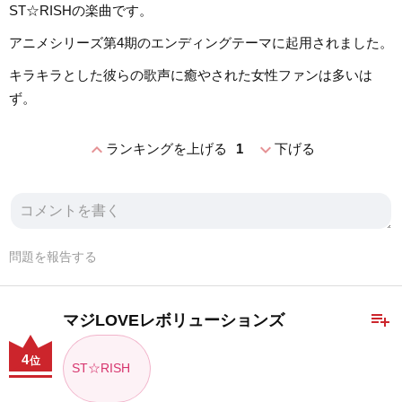
ST☆RISHの楽曲です。
アニメシリーズ第4期のエンディングテーマに起用されました。
キラキラとした彼らの歌声に癒やされた女性ファンは多いは
ず。
expand_less
expand_more
ランキングを上げる
1
下げる
問題を報告する
playlist_add
マジLOVEレボリューションズ
4
位
ST☆RISH