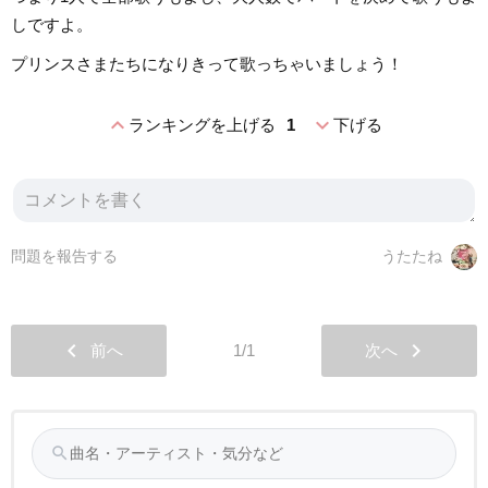
しですよ。
プリンスさまたちになりきって歌っちゃいましょう！
expand_less
expand_more
ランキングを上げる
1
下げる
問題を報告する
うたたね
chevron_left
chevron_right
前へ
1/1
次へ
search