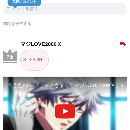
気軽にコメント
問題を報告する
playlist_add
マジLOVE2000％
2
位
ST☆RISH
「うたの☆プリンスさまっ♪ マジLOVE2000％」PV