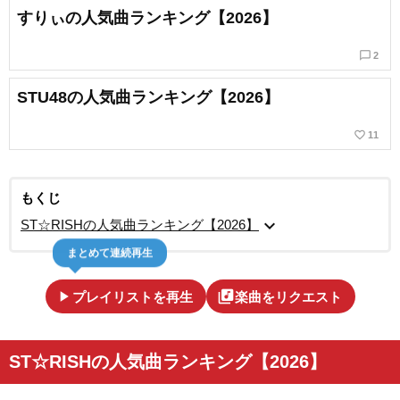
すりぃの人気曲ランキング【2026】
chat_bubble_outline
2
STU48の人気曲ランキング【2026】
favorite_border
11
もくじ
expand_more
ST☆RISHの人気曲ランキング【2026】
まとめて連続再生
play_arrow
library_music
プレイリストを再生
楽曲をリクエスト
ST☆RISHの人気曲ランキング【2026】