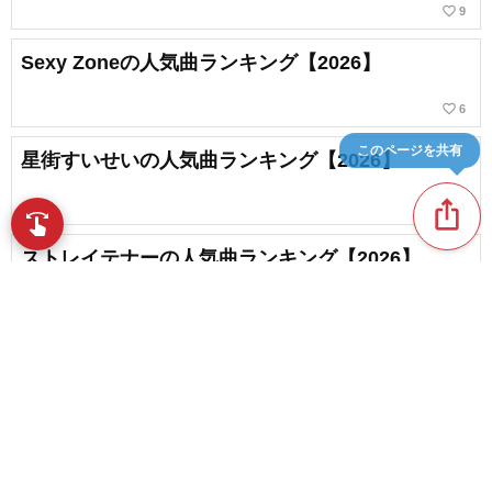
favorite_border
9
Sexy Zoneの人気曲ランキング【2026】
favorite_border
6
このページを共有
星街すいせいの人気曲ランキング【2026】
ios_share
favorite_border
14
swipe
指先で音楽をブラウズ
ストレイテナーの人気曲ランキング【2026】
すりぃの人気曲ランキング【2026】
content_copy
chat_bubble_outline
2
STU48の人気曲ランキング【2026】
play_arrow