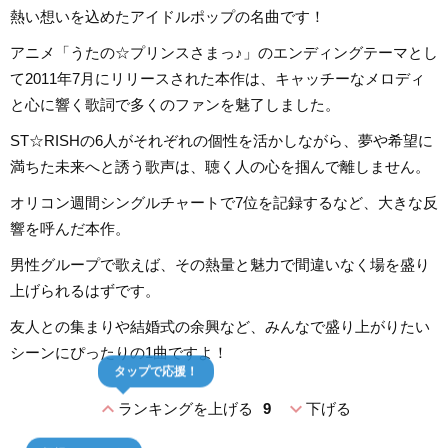
熱い想いを込めたアイドルポップの名曲です！
アニメ「うたの☆プリンスさまっ♪」のエンディングテーマとし
て2011年7月にリリースされた本作は、キャッチーなメロディ
と心に響く歌詞で多くのファンを魅了しました。
ST☆RISHの6人がそれぞれの個性を活かしながら、夢や希望に
満ちた未来へと誘う歌声は、聴く人の心を掴んで離しません。
オリコン週間シングルチャートで7位を記録するなど、大きな反
響を呼んだ本作。
男性グループで歌えば、その熱量と魅力で間違いなく場を盛り
上げられるはずです。
友人との集まりや結婚式の余興など、みんなで盛り上がりたい
シーンにぴったりの1曲ですよ！
タップで応援！
expand_less
expand_more
ランキングを上げる
9
下げる