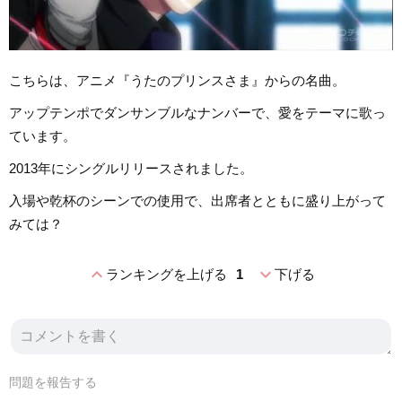
こちらは、アニメ『うたのプリンスさま』からの名曲。
アップテンポでダンサンブルなナンバーで、愛をテーマに歌っ
ています。
2013年にシングルリリースされました。
入場や乾杯のシーンでの使用で、出席者とともに盛り上がって
みては？
expand_less
expand_more
ランキングを上げる
1
下げる
問題を報告する