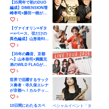
【35周年で初のDUO
編成】DIMENSION増
崎孝司×勝田一樹が10
月11日に京都RAGへ
favorite_border
1
【ヴァイオリン×ギタ
ー×ベース、弦だけの
異色編成】山形発RIM
が初全国ツアーで8月
favorite_border
3
17日にRAGへ
【35年の轟音、京都
へ】山本恭司×満園兄
弟のWILD FLAGが8
月6日にRAGでライブ
favorite_border
5
世界で活躍するサック
ス奏者・寺久保エレナ
が京都へ！カルテッ
ト・ツアー京都公演を
favorite_border
9
10月28日に開催
10日間にわたるスペ