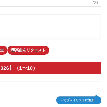
favorite_border
6
library_music
生
楽曲をリクエスト
2026】（1〜10）
playlist_add
＋でプレイリストに追加！