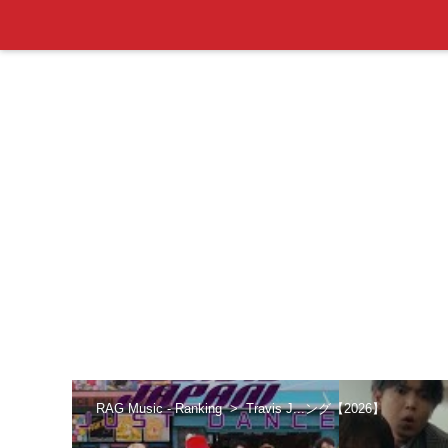
RAG Music - Ranking
Travis J...ング【2026】