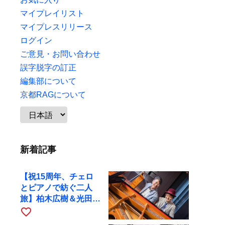
マイプレイリスト
マイプレスリリース
ログイン
ご意見・お問い合わせ
誤字脱字の訂正
編集部について
京都RAGについて
新着記事
【祝15周年、チェロ
とピアノで紡ぐ二人
旅】柏木広樹＆光田健
一が11月12日に京都
favorite_border
RAGへ