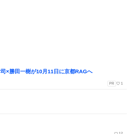
孝司×勝田一樹が10月11日に京都RAGへ
favorite_border
PR
1
】
favorite_border
12