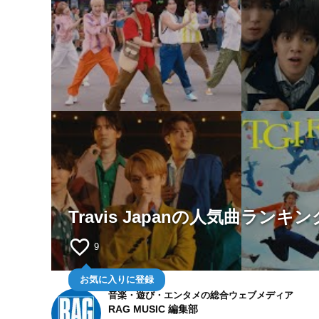
Travis Japanの人気曲ランキン
favorite_border
9
お気に入りに登録
音楽・遊び・エンタメの総合ウェブメディア
RAG MUSIC 編集部