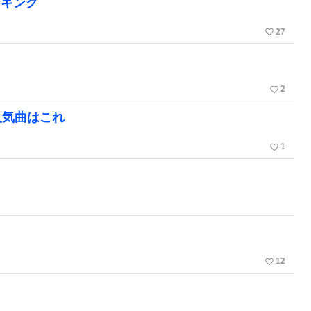
ンキング
favorite_border
27
favorite_border
2
る人気曲はこれ
favorite_border
1
favorite_border
12