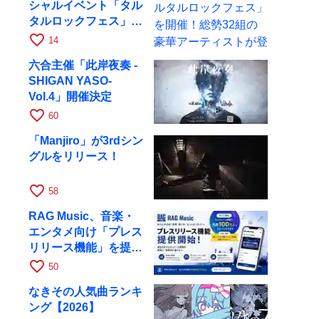
シャルイベント「タル
タルロックフェス」を
開催！総勢32組の豪
favorite_border
14
華アーティストが登場
六合主催「此岸夜奏 -
SHIGAN YASO-
Vol.4」開催決定
favorite_border
60
「Manjiro」が3rdシン
グルをリリース！
favorite_border
58
RAG Music、音楽・
エンタメ向け「プレス
リリース機能」を提供
開始
favorite_border
50
なきその人気曲ランキ
ング【2026】