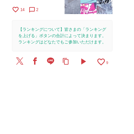
favorite_border
chat_bubble_outline
14
2
【ランキングについて】皆さまの「ランキング
を上げる」ボタンの合計によって決まります。
ランキングはどなたでもご参加いただけます。
play_arrow
favorite_border
content_copy
9