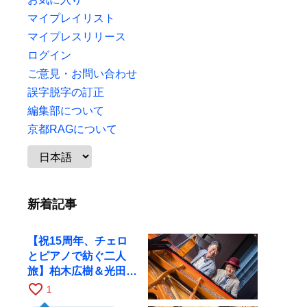
マイプレイリスト
マイプレスリリース
ログイン
ご意見・お問い合わせ
誤字脱字の訂正
編集部について
京都RAGについて
新着記事
【祝15周年、チェロ
とピアノで紡ぐ二人
旅】柏木広樹＆光田健
一が11月12日に京都
favorite_border
1
RAGへ