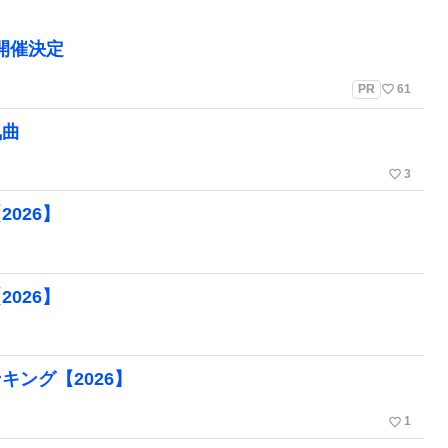
」開催決定
favorite_border
PR
61
気曲
favorite_border
3
2026】
2026】
ンキング【2026】
favorite_border
1