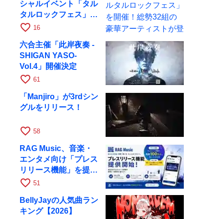
シャルイベント「タル
タルロックフェス」を
開催！総勢32組の豪
favorite_border
16
華アーティストが登場
六合主催「此岸夜奏 -
SHIGAN YASO-
Vol.4」開催決定
favorite_border
61
「Manjiro」が3rdシン
グルをリリース！
favorite_border
58
RAG Music、音楽・
エンタメ向け「プレス
リリース機能」を提供
開始
favorite_border
51
BellyJayの人気曲ラン
キング【2026】