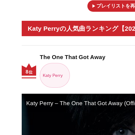
play_arrow
プレイリストを再
Katy Perryの人気曲ランキング【20
The One That Got Away
8
位
Katy Perry
Katy Perry – The One That Got Away (Offi