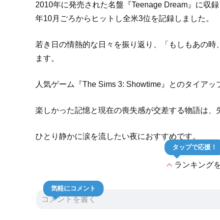
2010年に発売された名盤『Teenage Dream』
年10月ごろからヒットし全米3位を記録しました。
若き日の情熱的な日々を振り返り、「もしもあの時
ます。
人気ゲーム『The Sims 3: Showtime』とのタ
楽しかった記憶と現在の喪失感が交差する物語は、
ひとり静かに涙を流したい夜におすすめです。
タップで応援！
expand_less
ランキング
気軽にコメント