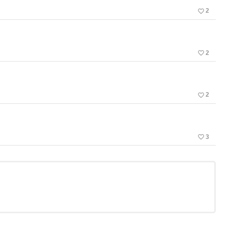
favorite_border
2
favorite_border
2
favorite_border
2
favorite_border
3