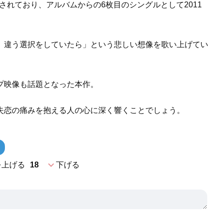
に収録されており、アルバムからの6枚目のシングルとして2011
、違う選択をしていたら」という悲しい想像を歌い上げてい
イアップ映像も話題となった本作。
失恋の痛みを抱える人の心に深く響くことでしょう。
expand_more
を上げる
18
下げる