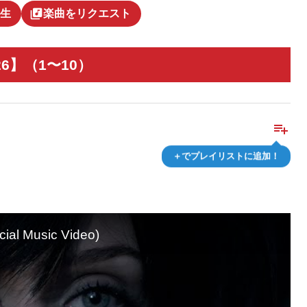
library_music
生
楽曲をリクエスト
26】（1〜10）
playlist_add
＋でプレイリストに追加！
cial Music Video)