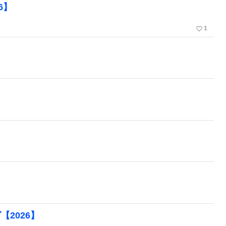
6】
favorite_border
1
【2026】