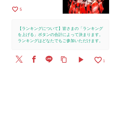
favorite_border
5
【ランキングについて】皆さまの「ランキング
を上げる」ボタンの合計によって決まります。
ランキングはどなたでもご参加いただけます。
play_arrow
favorite_border
content_copy
1