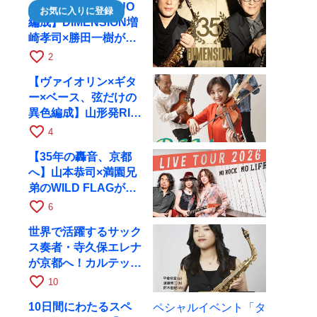
【35周年で初のDUO
お気に入りに登録
編成】DIMENSION増
崎孝司×勝田一樹が10
月11日に京都RAGへ
favorite_border
2
【ヴァイオリン×ギタ
ー×ベース、弦だけの
異色編成】山形発RIM
が初全国ツアーで8月
favorite_border
4
17日にRAGへ
【35年の轟音、京都
へ】山本恭司×満園兄
弟のWILD FLAGが8
月6日にRAGでライブ
favorite_border
6
世界で活躍するサック
ス奏者・寺久保エレナ
が京都へ！カルテッ
ト・ツアー京都公演を
favorite_border
10
10月28日に開催
10日間にわたるスペ