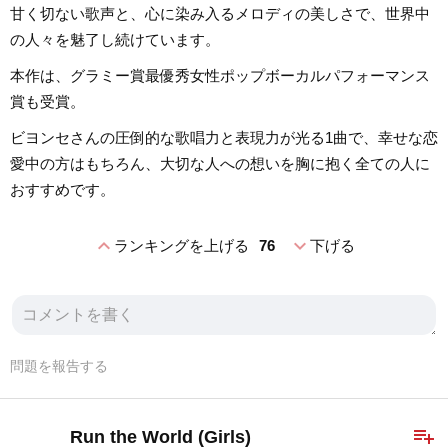
甘く切ない歌声と、心に染み入るメロディの美しさで、世界中
の人々を魅了し続けています。
本作は、グラミー賞最優秀女性ポップボーカルパフォーマンス
賞も受賞。
ビヨンセさんの圧倒的な歌唱力と表現力が光る1曲で、幸せな恋
愛中の方はもちろん、大切な人への想いを胸に抱く全ての人に
おすすめです。
expand_less
expand_more
ランキングを上げる
76
下げる
問題を報告する
playlist_add
Run the World (Girls)