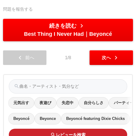
問題を報告する
chevron_right
続きを読む
Best Thing I Never Had
Beyoncé
chevron_left
chevron_right
前へ
1/8
次へ
search
元気出す
夜遊び
失恋中
自分らしさ
パーティー
Beyoncé
Beyonce
Beyoncé featuring Dixie Chicks
search
レビューを検索