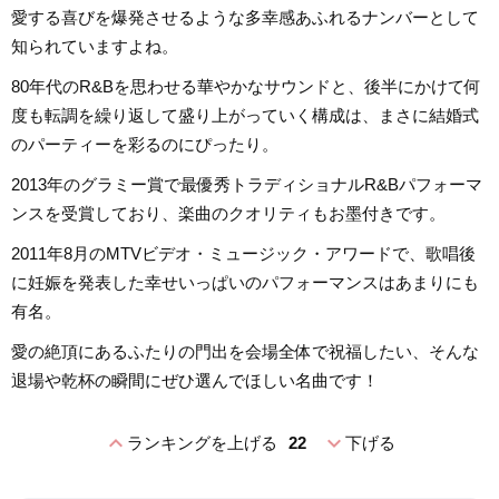
愛する喜びを爆発させるような多幸感あふれるナンバーとして
知られていますよね。
80年代のR&Bを思わせる華やかなサウンドと、後半にかけて何
度も転調を繰り返して盛り上がっていく構成は、まさに結婚式
のパーティーを彩るのにぴったり。
2013年のグラミー賞で最優秀トラディショナルR&Bパフォーマ
ンスを受賞しており、楽曲のクオリティもお墨付きです。
2011年8月のMTVビデオ・ミュージック・アワードで、歌唱後
に妊娠を発表した幸せいっぱいのパフォーマンスはあまりにも
有名。
愛の絶頂にあるふたりの門出を会場全体で祝福したい、そんな
退場や乾杯の瞬間にぜひ選んでほしい名曲です！
expand_less
expand_more
ランキングを上げる
22
下げる