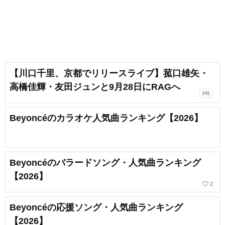
【川口千里、京都でリリースライブ】菰口雄矢・
高橋佳輝・友田ジュンと9月28日にRAGへ
PR
Beyoncéのカラオケ人気曲ランキング【2026】
Beyoncéのバラードソング・人気曲ランキング
【2026】
favorite_border
2
Beyoncéの応援ソング・人気曲ランキング
【2026】