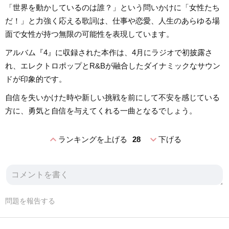
「世界を動かしているのは誰？」という問いかけに「女性たち
だ！」と力強く応える歌詞は、仕事や恋愛、人生のあらゆる場
面で女性が持つ無限の可能性を表現しています。
アルバム『4』に収録された本作は、4月にラジオで初披露さ
れ、エレクトロポップとR&Bが融合したダイナミックなサウン
ドが印象的です。
自信を失いかけた時や新しい挑戦を前にして不安を感じている
方に、勇気と自信を与えてくれる一曲となるでしょう。
expand_less
expand_more
ランキングを上げる
28
下げる
問題を報告する