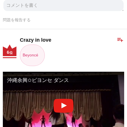
問題を報告する
playlist_add
Crazy in love
6
位
Beyoncé
沖縄余興✩ビヨンセ ダンス