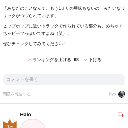
「あなたのことなんて、もう1ミリの興味もないの」みたいなリ
リックがつづられています。
ヒップホップに近いトラックで作られている部分も、めちゃく
ちゃビーフっぽいですよね（笑）。
ぜひチェックしてみてください！
expand_less
expand_more
ランキングを上げる
98
下げる
問題を報告する
Ryo
playlist_add
Halo
3
位