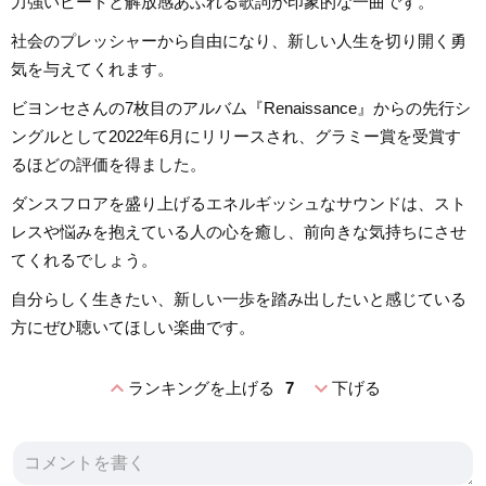
力強いビートと解放感あふれる歌詞が印象的な一曲です。
社会のプレッシャーから自由になり、新しい人生を切り開く勇
気を与えてくれます。
ビヨンセさんの7枚目のアルバム『Renaissance』からの先行シ
ングルとして2022年6月にリリースされ、グラミー賞を受賞す
るほどの評価を得ました。
ダンスフロアを盛り上げるエネルギッシュなサウンドは、スト
レスや悩みを抱えている人の心を癒し、前向きな気持ちにさせ
てくれるでしょう。
自分らしく生きたい、新しい一歩を踏み出したいと感じている
方にぜひ聴いてほしい楽曲です。
expand_less
expand_more
ランキングを上げる
7
下げる