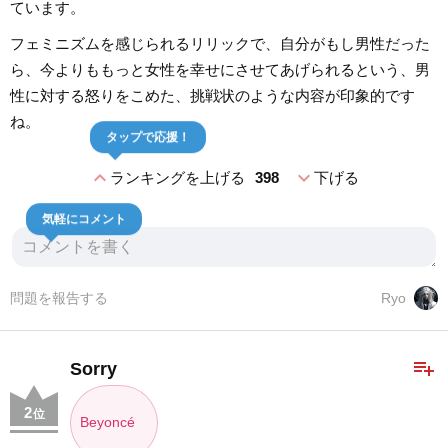
ています。
フェミニズムを感じられるリリックで、自分がもし男性だった
ら、今よりももっと女性を幸せにさせてあげられるという、男
性に対する怒りをこめた、挑戦状のような内容が印象的です
ね。
タップで応援！
expand_less
expand_more
ランキングを上げる
398
下げる
気軽にコメント
問題を報告する
Ryo
playlist_add
Sorry
2
位
Beyoncé