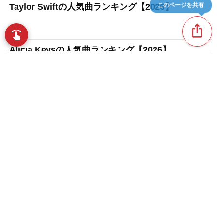
このページを共有
Taylor Swiftの人気曲ランキング【2026】
ios_share
favorite_border
3
swipe
指先で音楽をブラウズ
Alicia Keysの人気曲ランキング【2026】
favorite_border
4
Beyoncéの片思いソング・人気曲ランキング
【2026】
content_copy
favorite_border
1
洋楽の両思いソング・ランキング【2026】
play_arrow
favorite_border
14
favorite_border
【2026】アメリカで人気のR&Bソングまとめ【初
心者おすすめ】