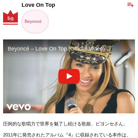
playlist_add
Love On Top
5
位
Beyoncé
Beyoncé – Love On Top (Official Video)
圧倒的な歌唱力で世界を魅了し続ける歌姫、ビヨンセさん。
2011年に発売されたアルバム『4』に収録されている本作は、