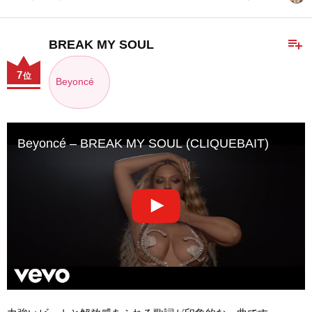
playlist_add
BREAK MY SOUL
7
位
Beyoncé
Beyoncé – BREAK MY SOUL (CLIQUEBAIT)