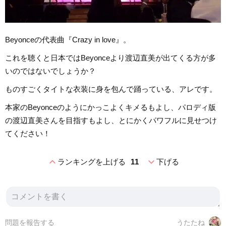
Beyonceの代表曲『Crazy in love』。
これを聴くと日本ではBeyonceより渡辺直美が出てくる方が多
いのではないでしょうか？
ものすごくタイトな衣装に身を包んで踊っている、アレです。
本家のBeyonceのようにかっこよくキメるもよし、パロディ版
の渡辺直美さんを目指すもよし、とにかくパワフルに見せつけ
てください！
expand_less
expand_more
ランキングを上げる
11
下げる
問題を報告する
うたたね