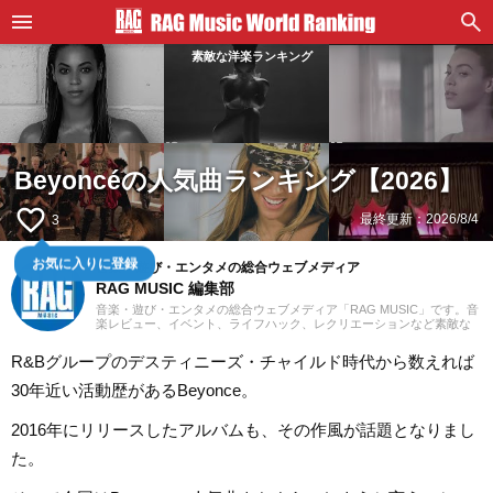
素敵な洋楽ランキング
Beyoncéの人気曲ランキング【2026】
favorite_border
最終更新：
2026/8/4
3
音楽・遊び・エンタメの総合ウェブメディア
お気に入りに登録
RAG MUSIC 編集部
音楽・遊び・エンタメの総合ウェブメディア「RAG MUSIC」です。音
楽レビュー、イベント、ライフハック、レクリエーションなど素敵な
エンタメ情報をお届けします。
R&Bグループのデスティニーズ・チャイルド時代から数えれば
30年近い活動歴があるBeyonce。
2016年にリリースしたアルバムも、その作風が話題となりまし
た。