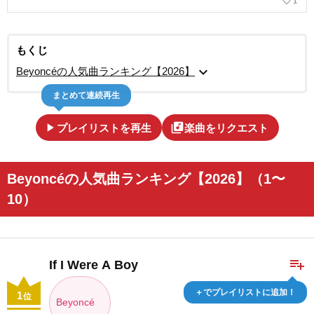
favorite_border
1
もくじ
expand_more
Beyoncéの人気曲ランキング【2026】
まとめて連続再生
play_arrow
library_music
プレイリストを再生
楽曲をリクエスト
Beyoncéの人気曲ランキング【2026】（1〜
10）
playlist_add
If I Were A Boy
＋でプレイリストに追加！
1
位
Beyoncé