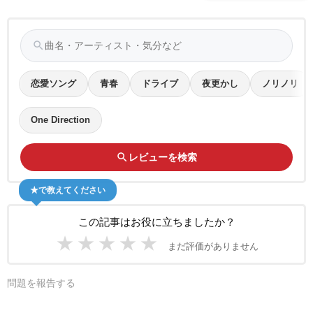
search
恋愛ソング
青春
ドライブ
夜更かし
ノリノリ
One Direction
search
レビューを検索
★で教えてください
この記事はお役に立ちましたか？
★
★
★
★
★
まだ評価がありません
問題を報告する