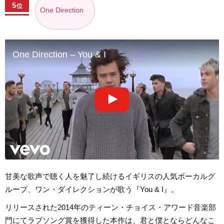
5
位
One Direction
One Direction – You & I
甘美な歌声で聴く人を魅了し続けるイギリスの人気ボーカルグ
ループ、ワン・ダイレクションが歌う『You & I』。
リリースされた2014年のティーン・チョイス・アワード音楽部
門にてラブソング賞を獲得した本作は、君と僕とならどんなこ