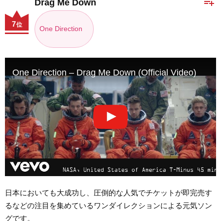
playlist_add
Drag Me Down
7
位
One Direction
One Direction – Drag Me Down (Official Video)
日本においても大成功し、圧倒的な人気でチケットが即完売す
るなどの注目を集めているワンダイレクションによる元気ソン
グです。