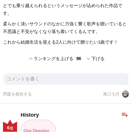
とでも乗り越えられるというメッセージが込められた作品で
す。
柔らかく淡いサウンドのなかに力強く響く歌声を聴いていると
不思議と不安がなくなり落ち着いてくるんです。
これから結婚生活を迎える2人に向けて贈りたい1曲です！
expand_less
expand_more
ランキングを上げる
96
下げる
問題を報告する
角口七月
playlist_add
History
6
位
One Direction