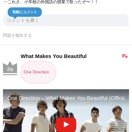
⋯これさ、小学校の外国語の授業で歌ったぞ〜！！
気軽にコメント
問題を報告する
playlist_add
What Makes You Beautiful
2
位
One Direction
One Direction – What Makes You Beautiful (Official V