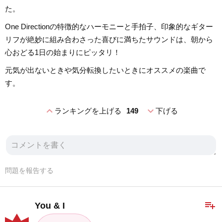
た。
One Directionの特徴的なハーモニーと手拍子、印象的なギター
リフが絶妙に組み合わさった喜びに満ちたサウンドは、朝から
心おどる1日の始まりにピッタリ！
元気が出ないときや気分転換したいときにオススメの楽曲で
す。
expand_less
expand_more
ランキングを上げる
149
下げる
問題を報告する
playlist_add
You & I