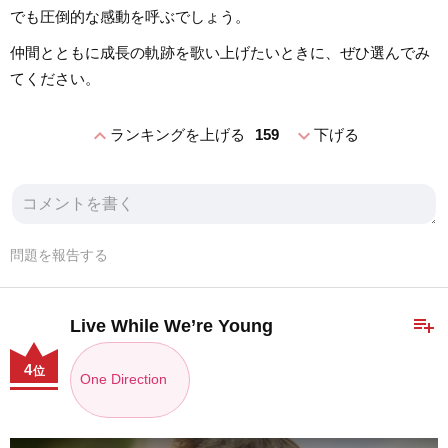
でも圧倒的な感動を呼ぶでしょう。
仲間とともに成長の軌跡を歌い上げたいときに、ぜひ選んでみ
てください。
expand_less
expand_more
ランキングを上げる
159
下げる
問題を報告する
playlist_add
Live While We’re Young
4
位
One Direction