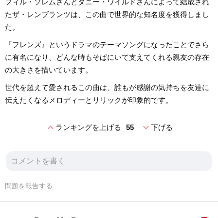
フィル・ソレムさんとダニー・ワイルドさんによって結成され
たザ・レンブランツは、この曲で世界的な知名度を獲得しまし
た。
『フレンズ』というドラマのテーマソングになったことでさら
に有名になり、どんな時もそばにいて支えてくれる親友の存在
の大きさを描いています。
世代を超えて愛されるこの曲は、誰もが感謝の気持ちを友達に
伝えたくなるメロディーとリリックが印象的です。
expand_less
expand_more
ランキングを上げる
55
下げる
問題を報告する