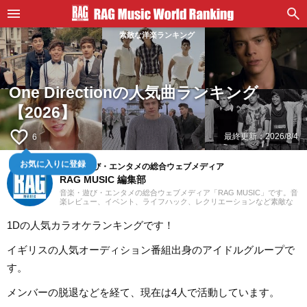
素敵な洋楽ランキング
One Directionの人気曲ランキング
【2026】
favorite_border
最終更新：
2026/8/4
6
お気に入りに登録
音楽・遊び・エンタメの総合ウェブメディア
RAG MUSIC 編集部
音楽・遊び・エンタメの総合ウェブメディア「RAG MUSIC」です。音
楽レビュー、イベント、ライフハック、レクリエーションなど素敵な
エンタメ情報をお届けします。
1Dの人気カラオケランキングです！
イギリスの人気オーディション番組出身のアイドルグループで
す。
メンバーの脱退などを経て、現在は4人で活動しています。