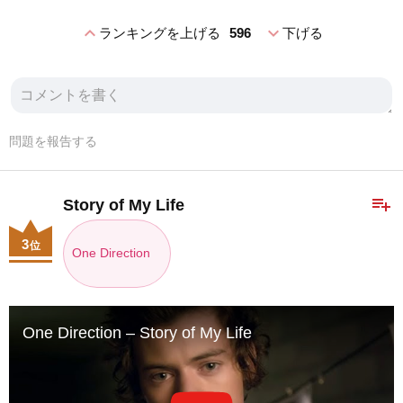
expand_less
expand_more
ランキングを上げる
596
下げる
問題を報告する
playlist_add
Story of My Life
3
位
One Direction
One Direction – Story of My Life