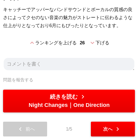
キャッチーでアッパーなバンドサウンドとボーカルの質感の良
さによってクセのない音楽の魅力がストレートに伝わるような
仕上がりとなっており6月にもぴったりとなっています。
expand_less
expand_more
ランキングを上げる
26
下げる
問題を報告する
chevron_right
続きを読む
Night Changes
One Direction
chevron_left
chevron_right
前へ
1/5
次へ