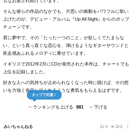
もなお愛され続けています。
そんな彼らの作品のなかでも、片思いの衝動をパワフルに歌い
上げたのが、デビュー・アルバム『Up All Night』からのポップ
チューンです。
君に夢中で、その「たった一つのこと」が欲しくてたまらな
い、という真っ直ぐな恋心を、弾けるようなギターサウンドと
疾走感あふれるメロディに乗せています。
イギリスで2012年2月にCDが発売された本作は、チャートでも
上位を記録しました。
好きな人への気持ちが止められなくなった時に聴けば、その想
いを力強く肯定してくれるような勇気をもらえるはずです。
タップで応援！
expand_less
expand_more
ランキングを上げる
881
下げる
more_vert
みいちゃんねる
👍 0
返信
reply