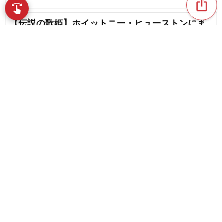
ios_share
swipe
指先で音楽をブラウズ
【伝説の歌姫】ホイットニー・ヒューストンにま
つわる雑学クイズ
favorite_border
2
Alicia Keysのカラオケ人気曲ランキング【2026】
content_copy
Madonnaのカラオケ人気曲ランキング【2026】
play_arrow
favorite_border
Ariana Grandeのカラオケ人気曲ランキング
【2026】
The Weekndのカラオケ人気曲ランキング
【2026】