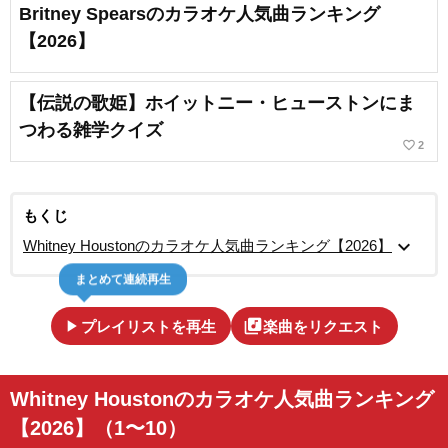
Britney Spearsのカラオケ人気曲ランキング
【2026】
【伝説の歌姫】ホイットニー・ヒューストンにま
つわる雑学クイズ
favorite_border
2
もくじ
expand_more
Whitney Houstonのカラオケ人気曲ランキング【2026】
まとめて連続再生
play_arrow
library_music
プレイリストを再生
楽曲をリクエスト
Whitney Houstonのカラオケ人気曲ランキング
【2026】（1〜10）