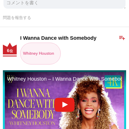
問題を報告する
playlist_add
I Wanna Dance with Somebody
6
位
Whitney Houston
Whitney Houston – I Wanna Dance With Somebody (W