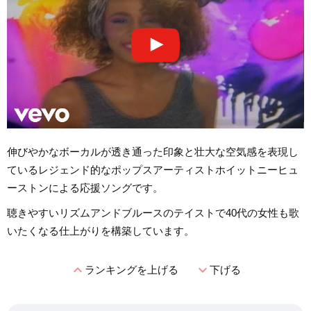
伸びやかなボーカルが透き通った印象と壮大な空気感を表現し
ているレジェンド的なポップスアーティストホイットニーヒュ
ーストンによる応援ソングです。
聴きやすいリズムアンドブルースのテイストで40代の女性も歌
いたくなる仕上がりを構築しています。
expand_less
expand_more
ランキングを上げる
下げる