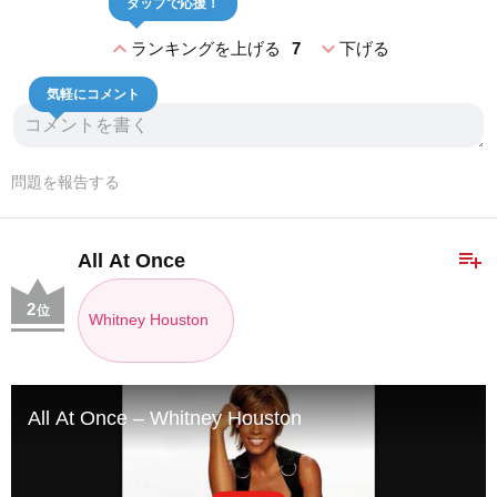
タップで応援！
expand_less
expand_more
ランキングを上げる
7
下げる
気軽にコメント
問題を報告する
playlist_add
All At Once
2
位
Whitney Houston
All At Once – Whitney Houston