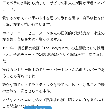
アカペラの独唱から始まり、サビでの壮大な展開が圧巻の名バ
ラード。
愛するがゆえに相手の未来を思って別れを選ぶ、自己犠牲を伴
う深い愛情が描かれています。
ホイットニー・ヒューストンさんの圧倒的な歌唱力が、永遠の
愛を誓う言葉を力強く響かせますね。
1992年11月公開の映画『The Bodyguard』の主題歌として採用
され、全米チャートで14週連続1位という記録を打ち立てまし
た。
実はカントリー歌手のドリー・パートンさんの曲のカバーであ
ることも有名ですね。
静かな前半からドラマティックな後半へ、歌い上げることで場
の空気を一変させられる本作。
大切な人への思いを込めて熱唱すれば、聴く人の心を揺さぶる
こと間違いなしですよ。