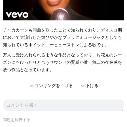
チャカカーンも同曲を歌ったことで知られており、ディスコ期
において大流行した煌びやかなブラックミュージックとしても
知られているホイットニーヒューストンによる歌です。
万人に受け入れられるような作品となっており、お花見のシー
ズンにもぴったりと合うサウンドの質感が唯一無二の存在感を
放つ作品となっています。
expand_less
expand_more
ランキングを上げる
下げる
問題を報告する