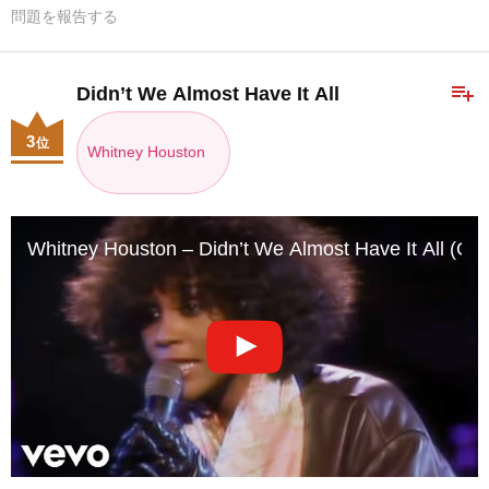
問題を報告する
playlist_add
Didn’t We Almost Have It All
3
位
Whitney Houston
Whitney Houston – Didn’t We Almost Have It All (Offi