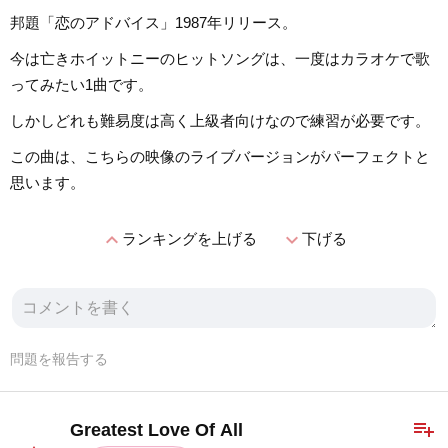
邦題「恋のアドバイス」1987年リリース。
今は亡きホイットニーのヒットソングは、一度はカラオケで歌
ってみたい1曲です。
しかしどれも難易度は高く上級者向けなので練習が必要です。
この曲は、こちらの映像のライブバージョンがパーフェクトと
思います。
expand_less
expand_more
ランキングを上げる
下げる
問題を報告する
playlist_add
Greatest Love Of All