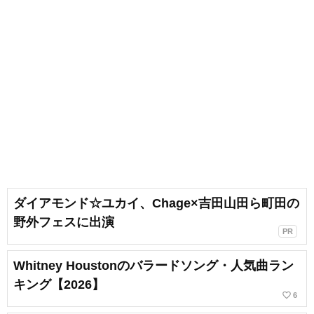
ダイアモンド☆ユカイ、Chage×吉田山田ら町田の
野外フェスに出演
PR
Whitney Houstonのバラードソング・人気曲ラン
キング【2026】
favorite_border
6