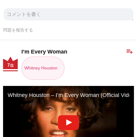
問題を報告する
playlist_add
I’m Every Woman
7
位
Whitney Houston
Whitney Houston – I’m Every Woman (Official Video)