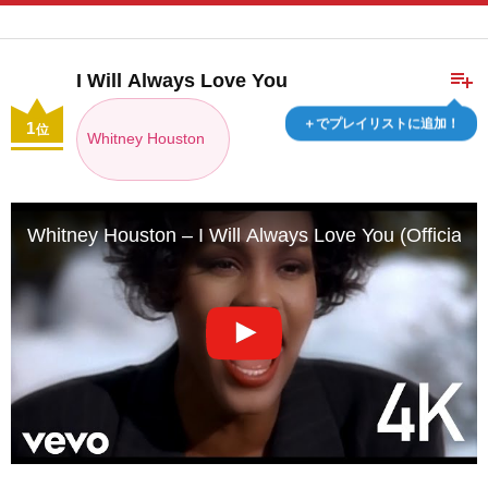
playlist_add
I Will Always Love You
＋でプレイリストに追加！
1
位
Whitney Houston
Whitney Houston – I Will Always Love You (Official 4