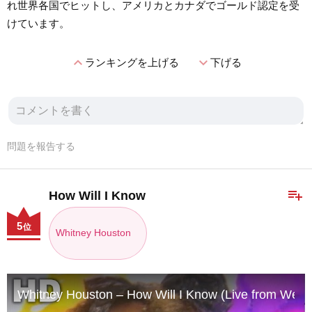
れ世界各国でヒットし、アメリカとカナダでゴールド認定を受
けています。
expand_less
expand_more
ランキングを上げる
下げる
問題を報告する
playlist_add
How Will I Know
5
位
Whitney Houston
Whitney Houston – How Will I Know (Live from Wel