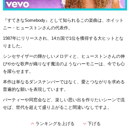
『すてきなSomebody』として知られるこの楽曲は、ホイット
ニー・ヒューストンさんの代表作。
1987年にリリースされ、14カ国で1位を獲得する大ヒットとな
りました。
シンセサイザーの輝かしいメロディと、ヒューストンさんの伸
びやかな歌声が織りなす魔法のようなハーモニーは、今でも心
を躍らせます。
本作は単なるダンスナンバーではなく、愛とつながりを求める
普遍的な願いを表現しています。
パーティーや同窓会など、楽しい思い出を作りたいシーンで流
せば、世代を超えて盛り上がること間違いなしですよ。
expand_less
expand_more
ランキングを上げる
下げる