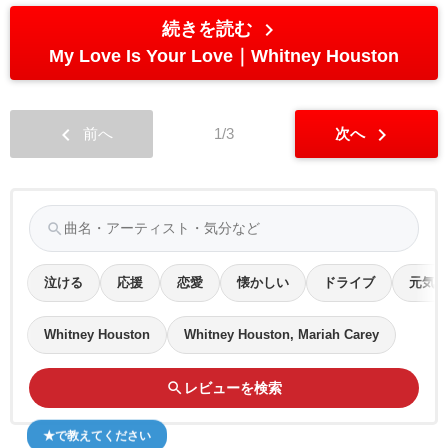
chevron_right
続きを読む
My Love Is Your Love
Whitney Houston
chevron_left
chevron_right
前へ
1/3
次へ
search
泣ける
応援
恋愛
懐かしい
ドライブ
元気
Whitney Houston
Whitney Houston, Mariah Carey
search
レビューを検索
★で教えてください