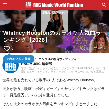
素敵な洋楽ランキング
Whitney Houstonのカラオケ人気曲ラ
ンキング【2026】
favorite_border
最終更新：
2026/8/4
1
音楽・遊び・エンタメの総合ウェブメディア
お気に入りに登録
RAG MUSIC 編集部
音楽・遊び・エンタメの総合ウェブメディア「RAG MUSIC」です。音
楽レビュー、イベント、ライフハック、レクリエーションなど素敵な
エンタメ情報をお届けします。
世界で最も売れている歌手の1人であるWhitney Houston。
彼女が歌う、映画「ボディガード」のサウンドトラックはグラ
ミー賞最優秀アルバム賞を受賞しました。
そんな彼女のカラオケ人気曲をランキングにまとめました。