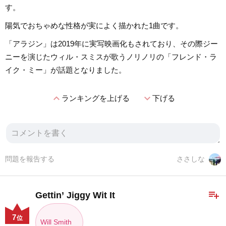
す。
陽気でおちゃめな性格が実によく描かれた1曲です。
「アラジン」は2019年に実写映画化もされており、その際ジー
ニーを演じたウィル・スミスが歌うノリノリの「フレンド・ラ
イク・ミー」が話題となりました。
expand_less
expand_more
ランキングを上げる
下げる
問題を報告する
ささしな
playlist_add
Gettin’ Jiggy Wit It
7
位
Will Smith