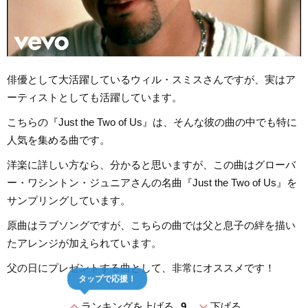
俳優として大活躍しているウィル・スミスさんですが、実はア
ーティストとしても活躍しています。
こちらの『Just the Two of Us』は、そんな彼の曲の中でも特に
人気を集める曲です。
洋楽に詳しい方なら、分かると思いますが、この曲はグローバ
ー・ワシントン・ジュニアさんの名曲『Just the Two of Us』を
サンプリングしています。
原曲はラブソングですが、こちらの曲では父と息子の絆を描い
たアレンジが加えられています。
父の日にプレゼントする曲として、非常にオススメです！
タップで応援！
expand_less
expand_more
ランキングを上げる
9
下げる