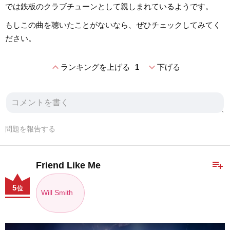
では鉄板のクラブチューンとして親しまれているようです。
もしこの曲を聴いたことがないなら、ぜひチェックしてみてく
ださい。
expand_less
expand_more
ランキングを上げる
1
下げる
問題を報告する
playlist_add
Friend Like Me
5
位
Will Smith