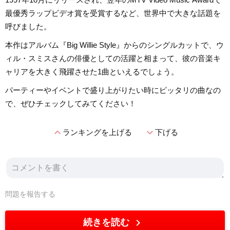
最優秀ラップビデオ賞を受賞するなど、世界中で大きな話題を
呼びました。
本作はアルバム『Big Willie Style』からのシングルカットで、ウ
ィル・スミスさんの俳優としての活躍と相まって、彼の音楽キ
ャリアを大きく飛躍させた1曲といえるでしょう。
パーティーやイベントで盛り上がりたい時にピッタリの曲なの
で、ぜひチェックしてみてください！
expand_less
expand_more
ランキングを上げる
下げる
問題を報告する
chevron_right
続きを読む