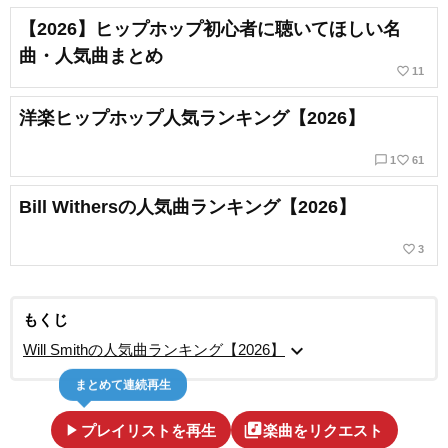
【2026】ヒップホップ初心者に聴いてほしい名
曲・人気曲まとめ
favorite_border
11
洋楽ヒップホップ人気ランキング【2026】
chat_bubble_outline
favorite_border
1
61
Bill Withersの人気曲ランキング【2026】
favorite_border
3
もくじ
expand_more
Will Smithの人気曲ランキング【2026】
まとめて連続再生
play_arrow
library_music
プレイリストを再生
楽曲をリクエスト