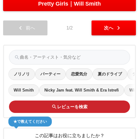
Pretty Girls
Will Smith
chevron_left
chevron_right
前へ
1/2
次へ
search
ノリノリ
パーティー
恋愛気分
夏のドライブ
テ
Will Smith
Nicky Jam feat. Will Smith & Era Istrefi
Will
search
レビューを検索
★で教えてください
この記事はお役に立ちましたか？