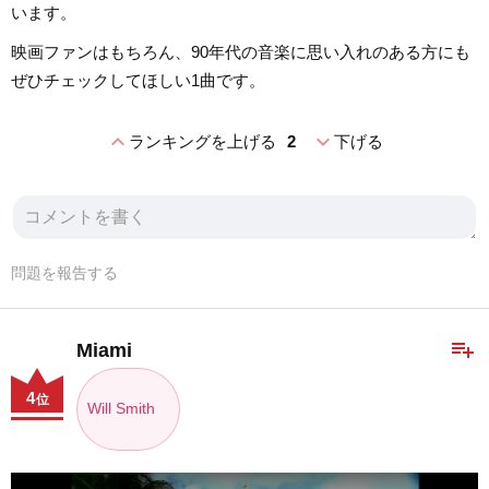
います。
映画ファンはもちろん、90年代の音楽に思い入れのある方にも
ぜひチェックしてほしい1曲です。
expand_less
expand_more
ランキングを上げる
2
下げる
問題を報告する
playlist_add
Miami
4
位
Will Smith