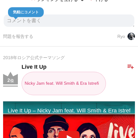
気軽にコメント
問題を報告する
Ryo
2018年ロシア公式テーマソング
playlist_add
Live It Up
2
位
Nicky Jam feat. Will Smith & Era Istrefi
Live It Up – Nicky Jam feat. Will Smith & Era Istrefi