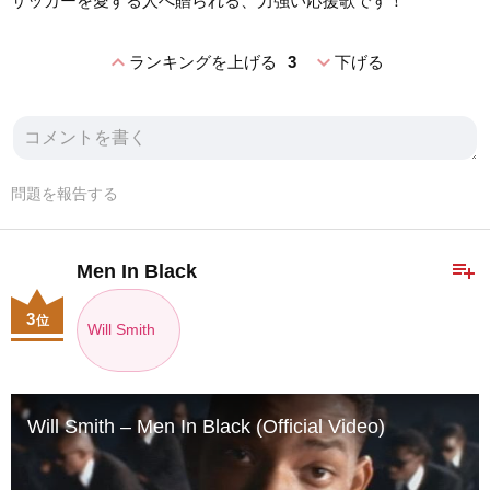
サッカーを愛する人へ贈られる、力強い応援歌です！
expand_less
expand_more
ランキングを上げる
3
下げる
問題を報告する
playlist_add
Men In Black
3
位
Will Smith
Will Smith – Men In Black (Official Video)