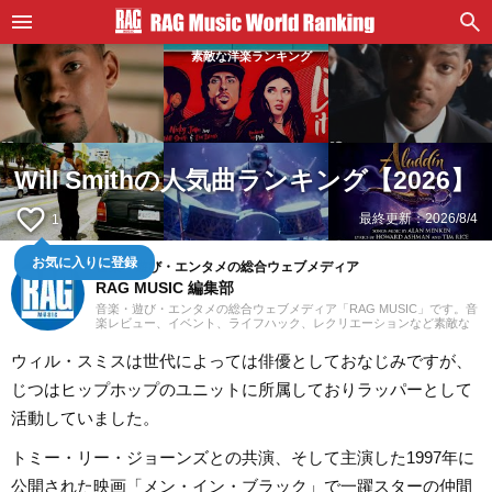
素敵な洋楽ランキング
Will Smithの人気曲ランキング【2026】
favorite_border
最終更新：
2026/8/4
1
お気に入りに登録
音楽・遊び・エンタメの総合ウェブメディア
RAG MUSIC 編集部
音楽・遊び・エンタメの総合ウェブメディア「RAG MUSIC」です。音
楽レビュー、イベント、ライフハック、レクリエーションなど素敵な
エンタメ情報をお届けします。
ウィル・スミスは世代によっては俳優としておなじみですが、
じつはヒップホップのユニットに所属しておりラッパーとして
活動していました。
トミー・リー・ジョーンズとの共演、そして主演した1997年に
公開された映画「メン・イン・ブラック」で一躍スターの仲間