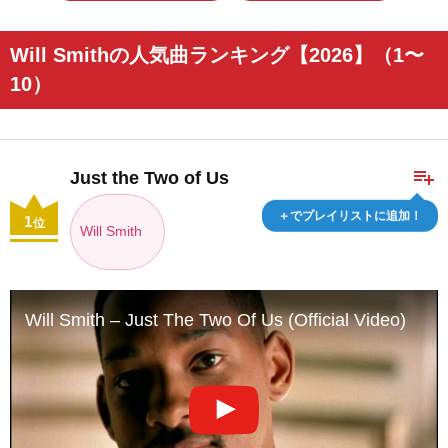
Will Smithの人気曲ランキング【2026】（1〜
10）
playlist_add
Just the Two of Us
＋でプレイリストに追加！
1
位
Will Smith
Will Smith – Just The Two Of Us (Official Video)