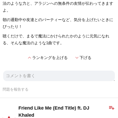
法のような力と、アラジンへの無条件の友情が伝わってきます
よ。
朝の通勤中や友達とのパーティーなど、気分を上げたいときに
ぴったり！
聴くだけで、まるで魔法にかけられたかのように元気になれ
る、そんな魔法のような1曲です。
expand_less
expand_more
ランキングを上げる
下げる
問題を報告する
playlist_add
Friend Like Me (End Title) ft. DJ
Khaled