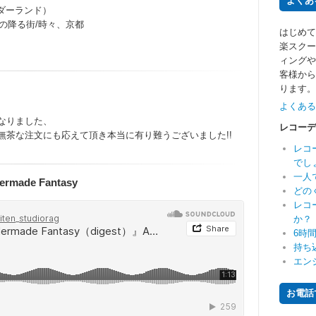
よくあ
ルワンダーランド）
の降る街/時々、京都
はじめて
楽スクー
ィングや
客様から
ります。
よくある
なりました、
レコーデ
無茶な注文にも応えて頂き本当に有り難うございました!!
レコ
でし
一人
ermade Fantasy
どの
レコ
か？
6時
持ち
エン
お電話