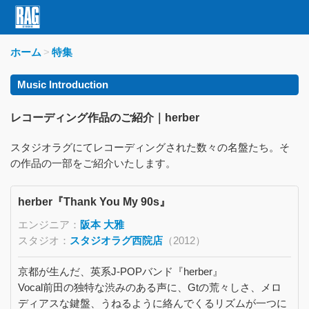
ホーム
特集
Music Introduction
レコーディング作品のご紹介｜herber
スタジオラグにてレコーディングされた数々の名盤たち。そ
の作品の一部をご紹介いたします。
herber『Thank You My 90s』
エンジニア：
阪本 大雅
スタジオ：
スタジオラグ西院店
（2012）
京都が生んだ、英系J-POPバンド『herber』
Vocal前田の独特な渋みのある声に、Gtの荒々しさ、メロ
ディアスな鍵盤、うねるように絡んでくるリズムが一つに