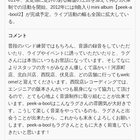
制での活動を開始。2012年には8曲入りmini album【peek-a
-boo!2】が完成予定。ライブ活動の幅も全国に拡大してい
る。
コメント
普段のバンド練習ではもちろん、音源の録音をしていただ
いたり、ライブやイベントに誘っていただいたりと、ラグ
さんには本当にいつもお世話になっています。そしてなに
よりスタッフの方々がみなさん優しくて温かい！河原町
店、北白川店、西院店、伏見店、どの店舗に行ってもwelc
ome!と迎えてくださいます。西院店レコーディングでは、
エンジニアの阪本さんがいつも親身になって協力して頂け
るので、とても心地よく音源制作に取り組むことが出来て
います。peek-a-boo!はこんなラグさんの雰囲気が大好きで
す。こうして楽しく音楽をやっているのも、ラグさんと出
会うことが出来たから。これからも末永くよろしくお願い
します。peek-a-boo!もラグさんとともに大きく前進してい
きたいと思います！