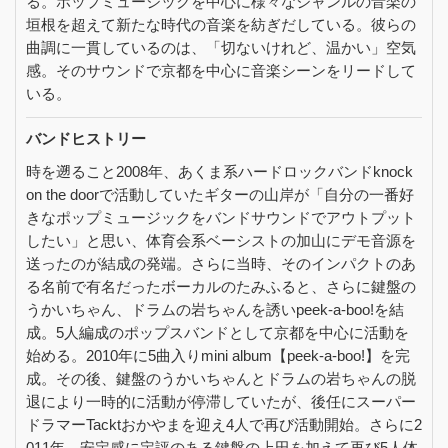
る。ポップミュージックを中心に様々なジャンルの音楽の
垣根を超えて新たな時代の音楽を紡ぎだしている。彼らの
曲調に一貫しているのは、「切ないけれど、温かい」空気
感。そのサウンドで京都を中心に音楽シーンをリードして
いる。
バンドヒストリー
時を遡ること2008年、あくま系ハードロックバンドknock
on the doorで活動していたギターの山岸が「自分の一番好
きなポップミュージックをバンドサウンドでアウトプット
したい」と思い、体育会系ベーシストの加山にデモ音源を
送ったのが結成の発端。さらに当時、そのインパクトのあ
る名前で有名だったボーカルのたみふると、さらに鍵盤の
うかいちゃん、ドラムの岩ちゃんを誘いpeek-a-boo!を結
成。5人編成のポップスバンドとして京都を中心に活動を
始める。2010年に5曲入りmini album【peek-a-boo!】を完
成。その後、鍵盤のうかいちゃんとドラムの岩ちゃんの脱
退により一時的に活動が停滞していたが、後任にスーパー
ドラマーTacktおかやまを迎え4人で再び活動開始。さらに2
011年、安定感に定評のある鍵盤の上田を加えて再び5人体