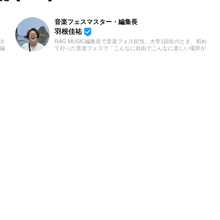
音楽フェスマスター・編集長
beenhere
羽根佳祐
スタ
RAG MUSIC編集長で音楽フェス担当。大学1回生のとき、初め
C編
て行った音楽フェスで「こんなに自由でこんなに楽しい場所が
でク
あるんだ」とその魅力に取り憑かれました。すてきな音楽フェ
器を
スの情報をお届けし、音楽フェスファンを増やすべく、日々発
介記
信中。
務で
外の
ま