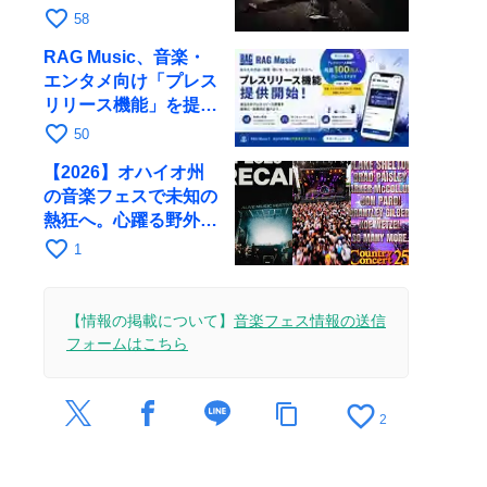
favorite_border
58
RAG Music、音楽・
エンタメ向け「プレス
リリース機能」を提供
開始
favorite_border
50
【2026】オハイオ州
の音楽フェスで未知の
熱狂へ。心躍る野外イ
ベント
favorite_border
1
【情報の掲載について】
音楽フェス情報の送信
フォームはこちら
favorite_border
content_copy
2