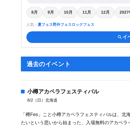
8月
9月
10月
11月
12月
202
人気：
夏フェス
野外フェス
ロックフェス
イ
search
過去のイベント
小樽アカペラフェスティバル
8/2（日）北海道
「樽Fes」こと小樽アカペラフェスティバルは、北
たいという思いから始まった、入場無料のアカペラ