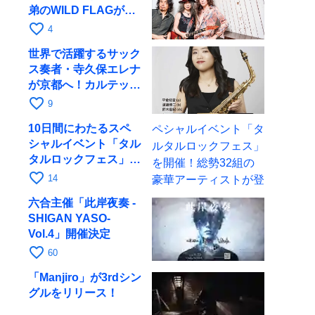
弟のWILD FLAGが8
月6日にRAGでライブ
favorite_border
4
世界で活躍するサック
ス奏者・寺久保エレナ
が京都へ！カルテッ
ト・ツアー京都公演を
favorite_border
9
10月28日に開催
10日間にわたるスペ
シャルイベント「タル
タルロックフェス」を
開催！総勢32組の豪
favorite_border
14
華アーティストが登場
六合主催「此岸夜奏 -
SHIGAN YASO-
Vol.4」開催決定
favorite_border
60
「Manjiro」が3rdシン
グルをリリース！