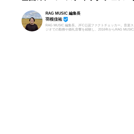
RAG MUSIC 編集長
beenhere
羽根佳祐
RAG MUSIC 編集長。JFC公認ファクトチェッカー。音楽
ジオでの勤務や婚礼音響を経験し、2016年からRAG MUSI
集部の一員に。小学校ではマーチング、中学校では吹奏楽
ラリネット、高校以降はバンドでドラムと、さまざまな楽
経験。各種楽曲紹介記事をはじめ、各地の音楽フェスの紹
事やライブレポートなど、自身の音楽活動やこれまでの業
培った経験を元に日々記事を制作しています。音楽は国内
ロックはもちろん、最近ではJ-POPも広く好んで聴いてい
す。