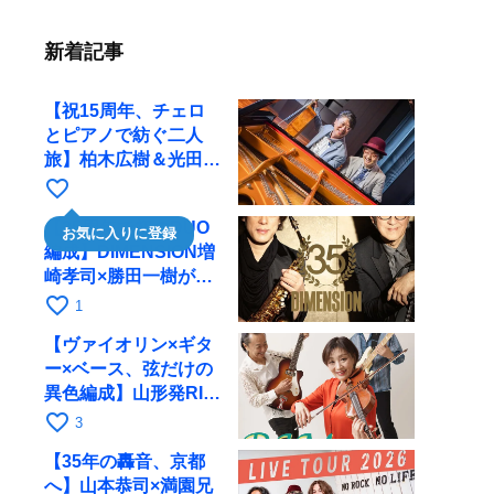
新着記事
【祝15周年、チェロ
とピアノで紡ぐ二人
旅】柏木広樹＆光田健
一が11月12日に京都
favorite_border
RAGへ
【35周年で初のDUO
お気に入りに登録
編成】DIMENSION増
崎孝司×勝田一樹が10
月11日に京都RAGへ
favorite_border
1
【ヴァイオリン×ギタ
ー×ベース、弦だけの
異色編成】山形発RIM
が初全国ツアーで8月
favorite_border
3
17日にRAGへ
【35年の轟音、京都
へ】山本恭司×満園兄