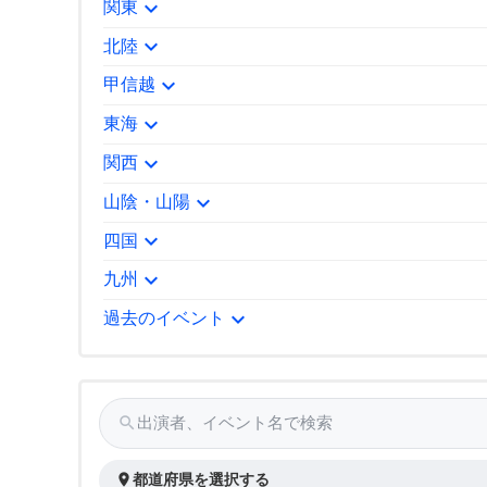
expand_more
関東
expand_more
北陸
expand_more
甲信越
expand_more
東海
expand_more
関西
expand_more
山陰・山陽
expand_more
四国
expand_more
九州
expand_more
過去のイベント
search
出演者、イベント名で検索
place
都道府県を選択する