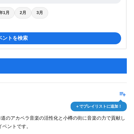
7年1月
2月
3月
ベントを検索
playlist_add
＋でプレイリストに追加！
海道のアカペラ音楽の活性化と小樽の街に音楽の力で貢献し
イベントです。