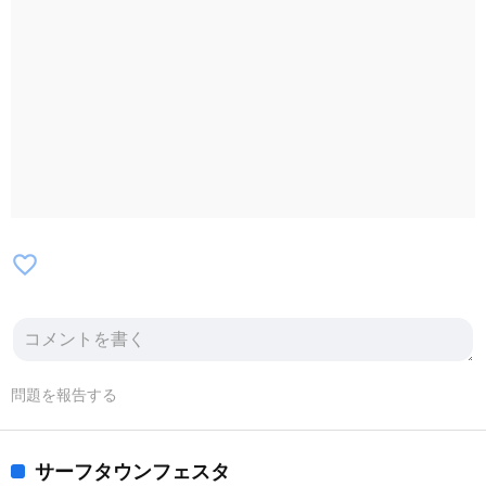
奏楽団 LEGALIS【10/12】野田市立北部中
学校【10/18】流山市立北部中学校
【10/31】柏市立柏第五中学校【11/3】
Passo a Passo【11/8】千葉県立我孫子高等
学校【11/15】柏市立西原中学校【11/21】
松戸市立第四中学校【11/22】千葉県立東葛
飾高等学校【11/23】流通経済大学付属柏高
等学校【11/28】千葉県立小金高等学校
【11/29】松戸市立松戸高等学校
favorite_border
問題を報告する
サーフタウンフェスタ