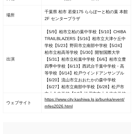
千葉県 柏市 若柴175 ららぽーと柏の葉 本館
場所
2F センタープラザ
【5/9】柏市立柏の葉中学校【5/10】CHIBA
TRAILBLAZERS【5/16】柏市立大津ケ丘中
学校【5/23】野田市立南部中学校【5/24】
柏市立柏高等学校【5/30】開智国際大学
出演
【5/31】柏市立松葉中学校【6/6】柏市立豊
四季中学校【6/13】西武台千葉中学校・高
等学校【6/14】松戸ウインドアンサンブル
【6/20】流山市立おおたかの森中学校
【6/27】柏市立南部中学校【6/28】松戸市
立小金中学校【9/5】松戸市立小金南中学校
https://www.city.kashiwa.lg.jp/bunka/event/
【9/26】柏市立酒井根中学校【9/27】柏市
ウェブサイト
mfes2026.html
立田中中学校【10/3】千葉県立柏高等学校
【10/4】千葉県立柏中央高等学校【10/10】
千葉県立柏南高等学校【10/11】柏一小・六
小・七小合同吹奏楽 LEGALIS / 東葛学生吹