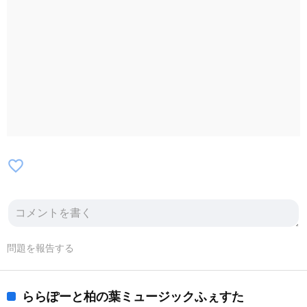
favorite_border
問題を報告する
ららぽーと柏の葉ミュージックふぇすた