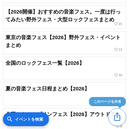
【2026開催】おすすめの音楽フェス。一度は行っ
てみたい野外フェス・大型ロックフェスまとめ
favorite_border
21
東京の音楽フェス【2026】野外フェス・イベント
まとめ
favorite_border
13
全国のロックフェス一覧【2026】
favorite_border
33
夏の音楽フェス日程まとめ【2026】
このページを共有
favorite_border
2
全国のキャンプインフェス【2026】アウトドアフ
ios_share
search
イベントを検索
ェス一覧
favorite_border
8