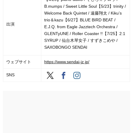
B.mumps / Sweet Little Soul【5/23】trinity /
Welcome Back Quintet / 遠藤翔太 / Kiku’s
trio＆kazu【6/27】BLUE BIRD BEAT /
出演
E.J.Q. from Eagle Jazztech Orchestra /
GLENTyUNE / Roller Coaster !!【7/25】2:1
SYRUP / 仙台木琴女子 / すずきこめや /
SAXOBONGO SENDAI
ウェブサイト
https://www.sendai-jz.jp/
SNS