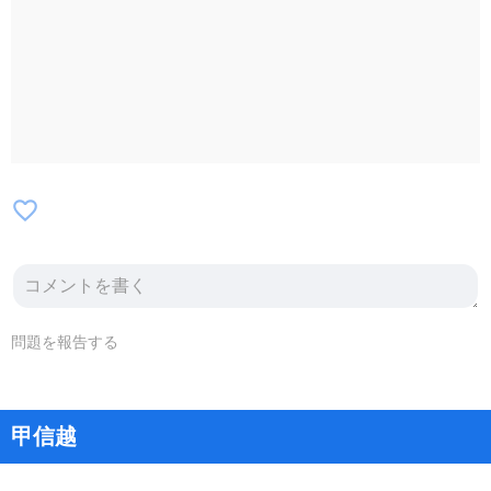
favorite_border
問題を報告する
甲信越