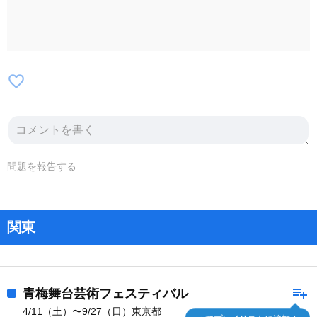
favorite_border
問題を報告する
関東
playlist_add
青梅舞台芸術フェスティバル
4/11（土）〜9/27（日）東京都