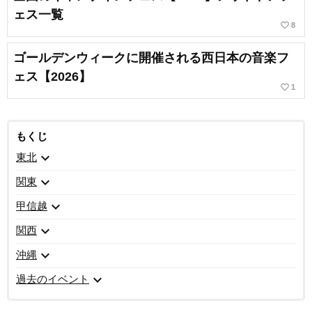
ェス一覧
favorite_border
8
ゴールデンウィークに開催される西日本の音楽フ
ェス【2026】
favorite_border
1
もくじ
expand_more
東北
expand_more
関東
expand_more
甲信越
expand_more
関西
expand_more
沖縄
expand_more
過去のイベント