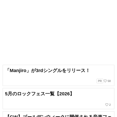
「Manjiro」が3rdシングルをリリース！
favorite_border
PR
58
5月のロックフェス一覧【2026】
favorite_border
2