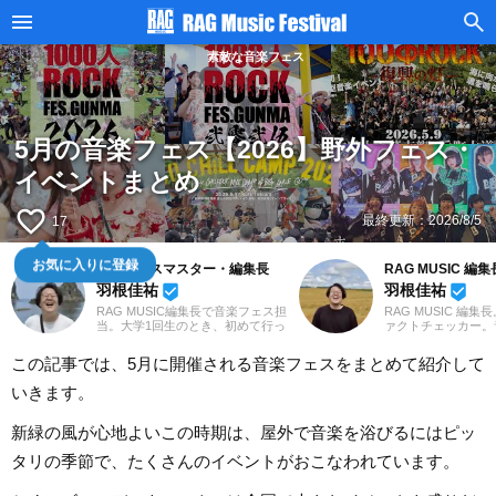
素敵な音楽フェス
5月の音楽フェス【2026】野外フェス・
イベントまとめ
favorite_border
最終更新：
2026/8/5
17
お気に入りに登録
音楽フェスマスター・編集長
RAG MUSIC 編集
羽根佳祐
羽根佳祐
beenhere
beenhere
RAG MUSIC編集長で音楽フェス担
RAG MUSIC 編集
当。大学1回生のとき、初めて行っ
ァクトチェッカー。
た音楽フェスで「こんなに自由で
での勤務や婚礼音響
こんなに楽しい場所があるんだ」
2016年からRAG M
この記事では、5月に開催される音楽フェスをまとめて紹介して
とその魅力に取り憑かれました。
一員に。小学校では
すてきな音楽フェスの情報をお届
中学校では吹奏楽で
いきます。
けし、音楽フェスファンを増やす
ト、高校以降はバン
べく、日々発信中。
と、さまざまな楽器
楽曲紹介記事をはじ
新緑の風が心地よいこの時期は、屋外で音楽を浴びるにはピッ
楽フェスの紹介記事
ートなど、自身の音
タリの季節で、たくさんのイベントがおこなわれています。
までの業務で培った
日々記事を制作して