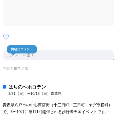
favorite_border
気軽にコメント
問題を報告する
はちのへホコテン
5/31（日）〜10/18（日）青森県
青森県八戸市の中心商店街（十三日町・三日町・ヤグラ横町）
で、5〜10月に毎月1回開催される歩行者天国イベントです。