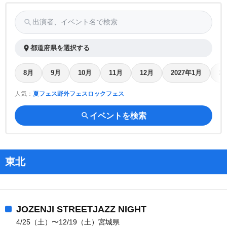
search
出演者、イベント名で検索
place
都道府県を選択する
8月
9月
10月
11月
12月
2027年1月
2
人気：
夏フェス
野外フェス
ロックフェス
search
イベントを検索
東北
JOZENJI STREETJAZZ NIGHT
4/25（土）〜12/19（土）宮城県