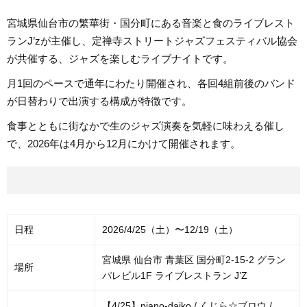
宮城県仙台市の繁華街・国分町にある音楽と食のライブレスト
ランJ’zが主催し、定禅寺ストリートジャズフェスティバル協会
が共催する、ジャズを楽しむライブナイトです。
月1回のペースで通年にわたり開催され、各回4組前後のバンド
が日替わりで出演する構成が特徴です。
食事とともに街なかで生のジャズ演奏を気軽に味わえる催し
で、2026年は4月から12月にかけて開催されます。
日程
2026/4/25（土）〜12/19（土）
宮城県 仙台市 青葉区 国分町2-15-2 グラン
場所
パレビル1F ライブレストラン J’Z
【4/25】piano-daiko / くじら☆ブロウ /