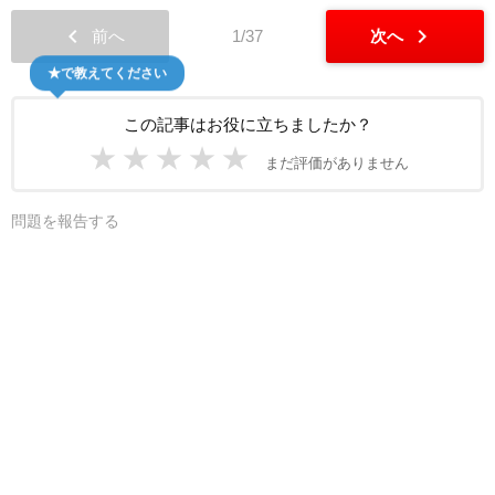
chevron_left
chevron_right
前へ
1/37
次へ
★で教えてください
この記事はお役に立ちましたか？
★
★
★
★
★
まだ評価がありません
問題を報告する